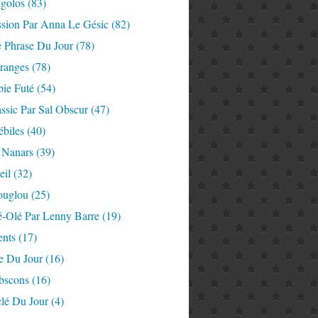
igolos
(83)
ssion Par Anna Le Gésic
(82)
e Phrase Du Jour
(78)
tranges
(78)
ie Futé
(54)
ssic Par Sal Obscur
(47)
ébiles
(40)
 Nanars
(39)
eil
(32)
ouglou
(25)
é-Olé Par Lenny Barre
(19)
nts
(17)
e Du Jour
(16)
Abscons
(16)
lé Du Jour
(4)