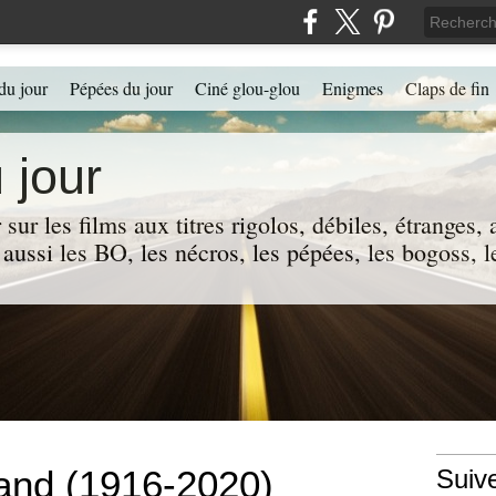
du jour
Pépées du jour
Ciné glou-glou
Enigmes
Claps de fin
 jour
 sur les films aux titres rigolos, débiles, étranges
 a aussi les BO, les nécros, les pépées, les bogoss,
land (1916-2020)
Suiv