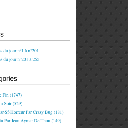
s
s du jour n°1 à n°201
s du jour n°201 à 255
gories
e Fin
(1747)
u Soir
(529)
lar-Sf-Horreur Par Crazy Bug
(181)
tu Par Jean Aymar De Thou
(149)