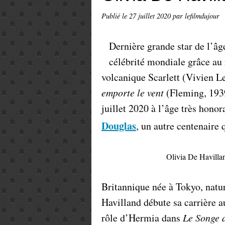
Publié le
27 juillet 2020
par lefilmdujour
Dernière grande star de l’âg
célébrité mondiale grâce au r
volcanique Scarlett (Vivien L
emporte le vent
(Fleming, 1939
juillet 2020 à l’âge très hono
Douglas
, un autre centenaire 
Olivia De Havilla
Britannique née à Tokyo, natur
Havilland débute sa carrière 
rôle d’Hermia dans
Le Songe d