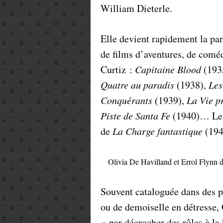
William Dieterle.
Elle devient rapidement la par
de films d’aventures, de comé
Curtiz :
Capitaine Blood
(193
Quatre au paradis
(1938),
Les
Conquérants
(1939),
La Vie p
Piste de Santa Fe
(1940)… Les 
de
La Charge fantastique
(194
Olivia De Havilland et Errol Flynn 
Souvent cataloguée dans des p
ou de demoiselle en détresse, 
« par décrocher des rôles à l