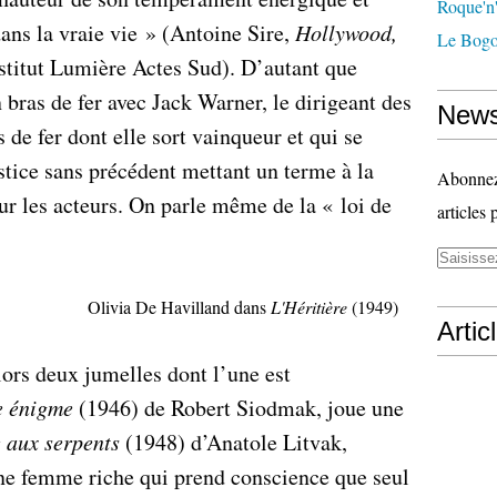
Roque'n'
dans la vraie vie » (Antoine Sire,
Hollywood,
Le Bogo
nstitut Lumière Actes Sud). D’autant que
 bras de fer avec Jack Warner, le dirigeant des
News
e fer dont elle sort vainqueur et qui se
stice sans précédent mettant un terme à la
Abonnez-
ur les acteurs. On parle même de la « loi de
articles 
Olivia De Havilland dans
L'Héritière
(1949)
Artic
ors deux jumelles dont l’une est
e énigme
(1946) de Robert Siodmak, joue une
 aux serpents
(1948) d’Anatole Litvak,
une femme riche qui prend conscience que seul