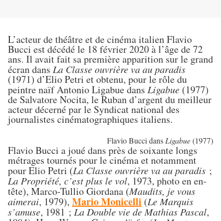
L’acteur de théâtre et de cinéma italien Flavio
Bucci est décédé le 18 février 2020 à l’âge de 72
ans. Il avait fait sa première apparition sur le grand
écran dans
La Classe ouvrière va au paradis
(1971) d’Elio Petri et obtenu, pour le rôle du
peintre naïf Antonio Ligabue dans
Ligabue
(1977)
de Salvatore Nocita, le Ruban d’argent du meilleur
acteur décerné par le Syndicat national des
journalistes cinématographiques italiens.
Flavio Bucci dans
Ligabue
(1977)
Flavio Bucci a joué dans près de soixante longs
métrages tournés pour le cinéma et notamment
pour Elio Petri (
La Classe ouvrière va au paradis
;
La Propriété, c’est plus le vol
, 1973, photo en en-
tête), Marco-Tullio Giordana (
Maudits, je vous
Mario Monicelli
aimerai
, 1979),
(
Le Marquis
s’amuse
, 1981 ;
La Double vie de Mathias Pascal
,