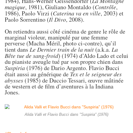
1984), Hans-Werner Geissendörfer (
La Montagne
magique
, 1981), Giuliano Montaldo (
Contrôle
,
1986), Paolo Virzi (
Caterina va en ville
, 2003) et
Paolo Sorrentino (
Il Divo
, 2008).
On retiendra aussi côté cinéma de genre le rôle de
marginal violeur, manipulé par une femme
perverse (Macha Méril, photo ci-contre), qu’il
tient dans
Le Dernier train de la nuit
(a.k.a.
La
Bête tue de sang-froid
) (1974) d’Aldo Lado et celui
du pianiste aveugle tué par son propre chien dans
Suspiria
(1976) de Dario Argento. Flavio Bucci
était aussi au générique de
Tex et le seigneur des
abysses
(1985) de Duccio Tessari, œuvre mâtinée
de western et de film d’aventures à la Indiana
Jones.
Alida Valli et Flavio Bucci dans "Suspiria" (1976)