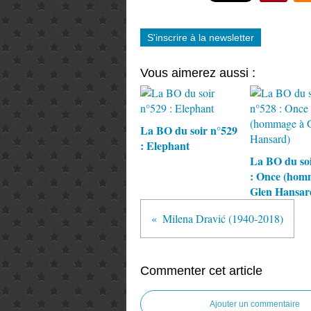
S'inscrire à la newsletter
Vous aimerez aussi :
La BO du soir n°529
: Elephant
La BO du soi
: Once (hom
Glen Hansar
Milena Dravić (1940-2018)
Commenter cet article
Ajouter un commentaire