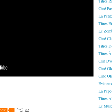
Titres R
Ciné Pa
La Petit
Titres É
Le Zomb
Ciné Cla
Titres D
Titres À
Clin D'o
Ciné Gl
Ciné Ol
Evéneme
La Pépé
Titres 
Le Musc
post
0