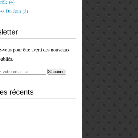
rôle
(4)
ss Du Jour
(3)
letter
vous pour être averti des nouveaux
publiés.
les récents