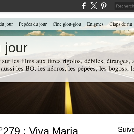
du jour
Pépées du jour
Ciné glou-glou
Enigmes
Claps de fin
 jour
 sur les films aux titres rigolos, débiles, étranges
 a aussi les BO, les nécros, les pépées, les bogoss,
°279 : Viva Maria
Suiv