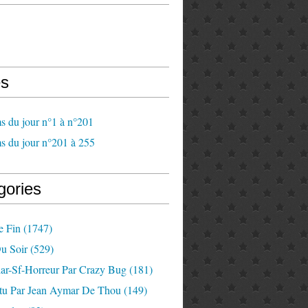
s
s du jour n°1 à n°201
s du jour n°201 à 255
gories
e Fin
(1747)
u Soir
(529)
lar-Sf-Horreur Par Crazy Bug
(181)
tu Par Jean Aymar De Thou
(149)