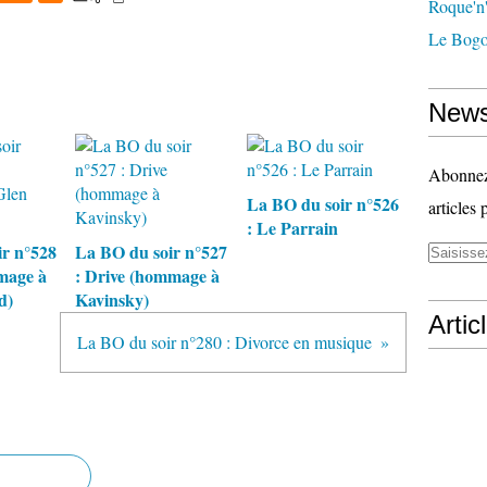
Roque'n'
Le Bogo
News
Abonnez-
La BO du soir n°526
articles 
: Le Parrain
r n°528
La BO du soir n°527
mage à
: Drive (hommage à
d)
Kavinsky)
Artic
La BO du soir n°280 : Divorce en musique