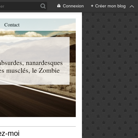
Connexion
+
Créer mon blog
Contact
, absurdes, nanardesques
 les musclés, le Zombie
ez-moi