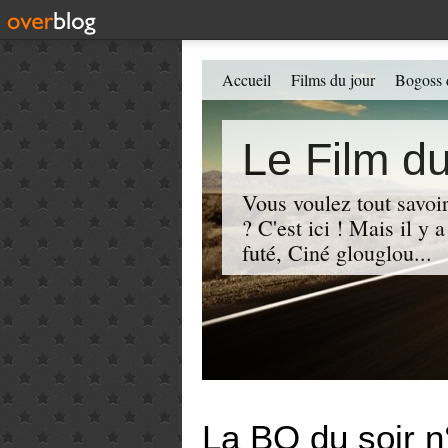
Accueil
Films du jour
Bogoss 
Le Film du
Vous voulez tout savoir
? C'est ici ! Mais il y
futé, Ciné glouglou...
La BO du soir n