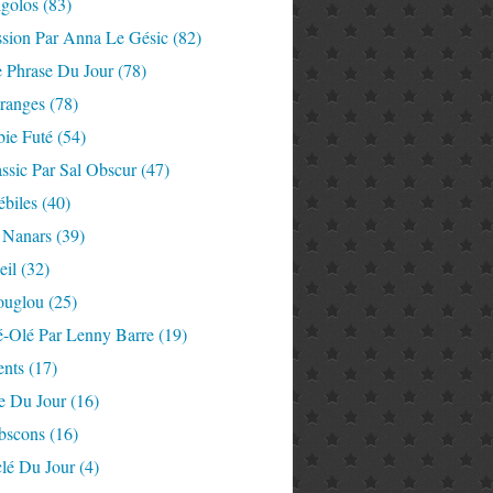
igolos
(83)
ssion Par Anna Le Gésic
(82)
e Phrase Du Jour
(78)
tranges
(78)
ie Futé
(54)
ssic Par Sal Obscur
(47)
ébiles
(40)
 Nanars
(39)
eil
(32)
ouglou
(25)
é-Olé Par Lenny Barre
(19)
nts
(17)
e Du Jour
(16)
Abscons
(16)
lé Du Jour
(4)