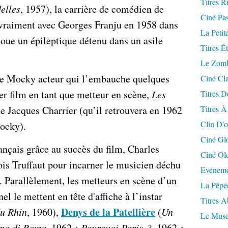
Titres R
elles
, 1957), la carrière de comédien de
Ciné Pa
raiment avec Georges Franju en 1958 dans
La Petit
 joue un épileptique détenu dans un asile
Titres É
Le Zomb
rre Mocky acteur qui l’embauche quelques
Ciné Cla
er film en tant que metteur en scène,
Les
Titres D
Titres À
e Jacques Charrier (qu’il retrouvera en 1962
Clin D'o
cky).
Ciné Gl
ançais grâce au succès du film, Charles
Ciné Ol
ois Truffaut pour incarner le musicien déchu
Evéneme
 Parallèlement, les metteurs en scène d’un
La Pépé
el le mettent en tête d'affiche à l’instar
Titres 
Denys de la Patellière
du Rhin
, 1960),
(
Un
Le Musc
po di Roma
, 1962 ;
Pourquoi Paris ?
, 1962 ;