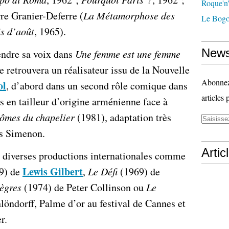
Roque'n'
rre Granier-Deferre (
La Métamorphose des
Le Bogo
s d’août
, 1965).
News
endre sa voix dans
Une femme est une femme
retrouvera un réalisateur issu de la Nouvelle
Abonnez-
ol
, d’abord dans un second rôle comique dans
articles 
s en tailleur d’origine arménienne face à
ômes du chapelier
(1981), adaptation très
es Simenon.
Artic
 à diverses productions internationales comme
Lewis Gilbert
9) de
,
Le Défi
(1969) de
nègres
(1974) de Peter Collinson ou
Le
löndorff, Palme d’or au festival de Cannes et
r.