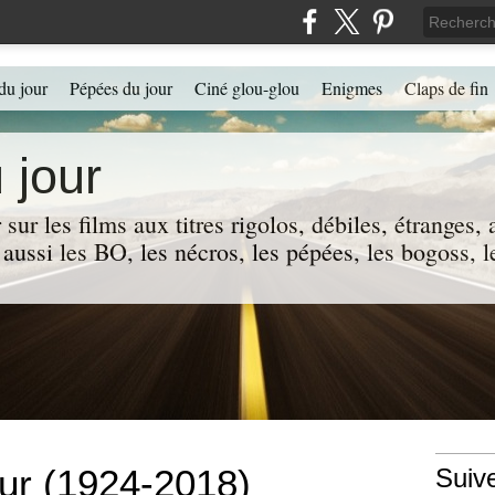
du jour
Pépées du jour
Ciné glou-glou
Enigmes
Claps de fin
 jour
 sur les films aux titres rigolos, débiles, étranges
 a aussi les BO, les nécros, les pépées, les bogoss,
ur (1924-2018)
Suiv