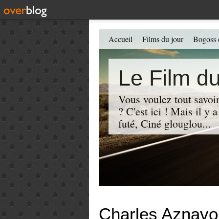
Accueil
Films du jour
Bogoss 
Le Film du
Vous voulez tout savoir
? C'est ici ! Mais il y
futé, Ciné glouglou...
Charles Aznavo