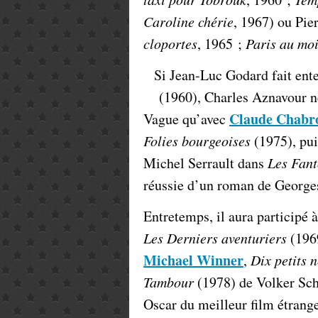
Caroline chérie
, 1967) ou Pie
cloportes
, 1965 ;
Paris au moi
Si Jean-Luc Godard fait ent
(1960), Charles Aznavour ne 
Claude Chabr
Vague qu’avec
Folies bourgeoises
(1975), pui
Michel Serrault dans
Les Fant
réussie d’un roman de Georg
Entretemps, il aura participé
Les Derniers aventuriers
(196
Michael Winner
,
Dix petits 
Tambour
(1978) de Volker Sch
Oscar du meilleur film étrange