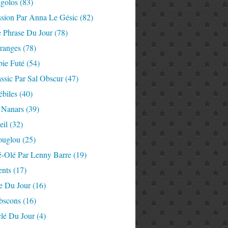
igolos
(83)
ssion Par Anna Le Gésic
(82)
e Phrase Du Jour
(78)
tranges
(78)
ie Futé
(54)
ssic Par Sal Obscur
(47)
ébiles
(40)
 Nanars
(39)
eil
(32)
ouglou
(25)
é-Olé Par Lenny Barre
(19)
nts
(17)
e Du Jour
(16)
Abscons
(16)
lé Du Jour
(4)