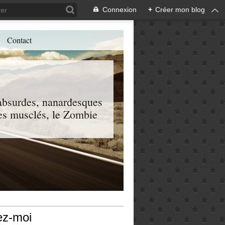
Connexion
+
Créer mon blog
Contact
, absurdes, nanardesques
 les musclés, le Zombie
ez-moi