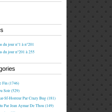
s
s du jour n°1 à n°201
s du jour n°201 à 255
gories
e Fin
(1746)
u Soir
(529)
lar-Sf-Horreur Par Crazy Bug
(181)
tu Par Jean Aymar De Thou
(149)