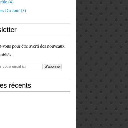
rôle
(4)
ss Du Jour
(3)
letter
vous pour être averti des nouveaux
publiés.
les récents