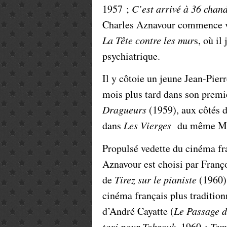
1957 ;
C’est arrivé à 36 chand
Charles Aznavour commence v
La Tête contre les mur
s, où il
psychiatrique.
Il y côtoie un jeune Jean-Pie
mois plus tard dans son premi
Dragueurs
(1959), aux côtés d
dans
Les Vierges
du même Mo
Propulsé vedette du cinéma fr
Aznavour est choisi par Franç
de
Tirez sur le pianiste
(1960).
cinéma français plus traditionn
d’André Cayatte (
Le Passage 
taxi pour Tobrouk
, 1960 ;
Tem