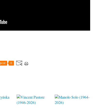
post
0