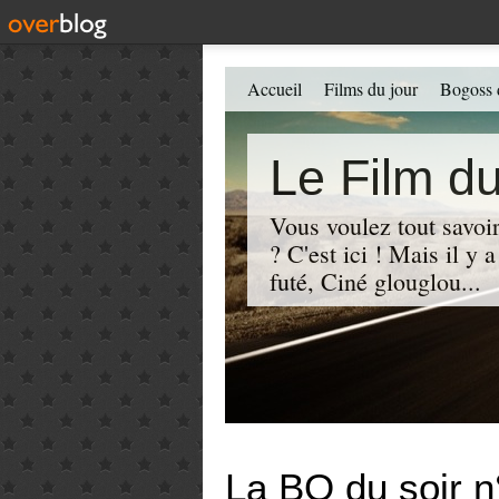
Accueil
Films du jour
Bogoss 
Le Film du
Vous voulez tout savoir
? C'est ici ! Mais il y
futé, Ciné glouglou...
La BO du soir n