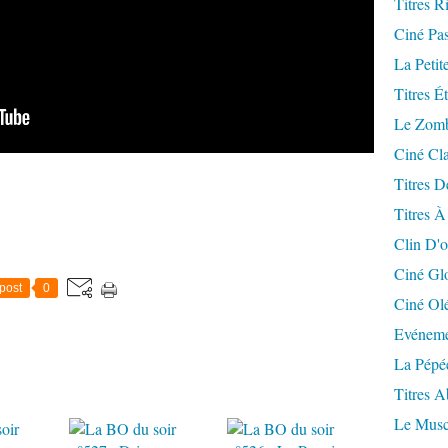
Titres R
Ciné Pa
La Petit
Titres É
Le Zomb
Ciné Cla
Titres D
Titres À
Clin D'o
Ciné Gl
post
0
Ciné Ol
Evéneme
La Pépé
Titres 
Le Musc