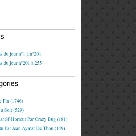
s
s du jour n°1 à n°201
s du jour n°201 à 255
gories
e Fin
(1746)
u Soir
(529)
lar-Sf-Horreur Par Crazy Bug
(181)
tu Par Jean Aymar De Thou
(149)