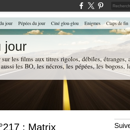
du jour
Pépées du jour
Ciné glou-glou
Enigmes
Claps de fin
 jour
 sur les films aux titres rigolos, débiles, étranges
 a aussi les BO, les nécros, les pépées, les bogoss,
°217 : Matrix
Suiv