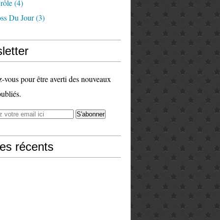
rôle
(4)
ss Du Jour
(3)
letter
vous pour être averti des nouveaux
publiés.
les récents