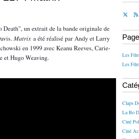
 Death", un extrait de la bande originale de
Page
avis.
Matrix
a été réalisé par Andy et Larry
achowski en 1999 avec Keanu Reeves, Carie-
Les Film
e et Hugo Weaving.
Les Film
Caté
Claps D
La Bo D
Ciné Po
Ciné Ac