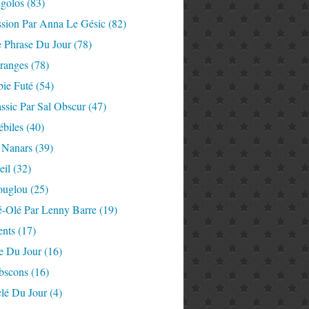
igolos
(83)
ssion Par Anna Le Gésic
(82)
e Phrase Du Jour
(78)
tranges
(78)
ie Futé
(54)
ssic Par Sal Obscur
(47)
ébiles
(40)
 Nanars
(39)
eil
(32)
ouglou
(25)
é-Olé Par Lenny Barre
(19)
nts
(17)
e Du Jour
(16)
Abscons
(16)
lé Du Jour
(4)