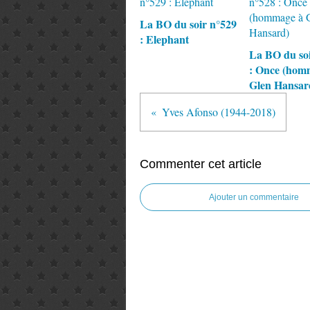
La BO du soir n°529
: Elephant
La BO du soi
: Once (hom
Glen Hansar
Yves Afonso (1944-2018)
Commenter cet article
Ajouter un commentaire