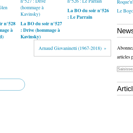
Roque'n'
La BO du soir n°526
Le Bogo
: Le Parrain
r n°528
La BO du soir n°527
mage à
: Drive (hommage à
News
d)
Kavinsky)
Abonnez-
Arnaud Giovaninetti (1967-2018)
articles 
Artic