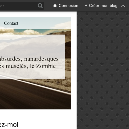
Connexion
+
Créer mon blog
Contact
, absurdes, nanardesques
 les musclés, le Zombie
ez-moi