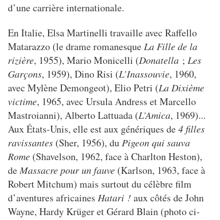
d’une carrière internationale.
En Italie, Elsa Martinelli travaille avec Raffello
Matarazzo (le drame romanesque
La Fille de la
rizière
, 1955), Mario Monicelli (
Donatella
;
Les
Garçons
, 1959), Dino Risi (
L’Inassouvie
, 1960,
avec Mylène Demongeot), Elio Petri (
La Dixième
victime
, 1965, avec Ursula Andress et Marcello
Mastroianni), Alberto Lattuada (
L’Amica
, 1969)...
Aux États-Unis, elle est aux génériques de
4 filles
ravissantes
(Sher, 1956), du
Pigeon qui sauva
Rome
(Shavelson, 1962, face à Charlton Heston),
de
Massacre pour un fauve
(Karlson, 1963, face à
Robert Mitchum) mais surtout du célèbre film
d’aventures africaines
Hatari !
aux côtés de John
Wayne, Hardy Krüger et Gérard Blain (photo ci-