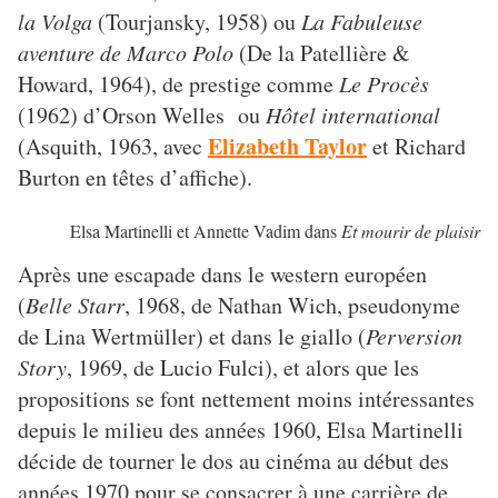
la Volga
(Tourjansky, 1958) ou
La Fabuleuse
aventure de Marco Polo
(De la Patellière &
Howard, 1964), de prestige comme
Le Procès
(1962) d’Orson Welles ou
Hôtel international
Elizabeth Taylor
(Asquith, 1963, avec
et Richard
Burton en têtes d’affiche).
Elsa Martinelli et Annette Vadim dans
Et mourir de plaisir
Après une escapade dans le western européen
(
Belle Starr
, 1968, de Nathan Wich, pseudonyme
de Lina Wertmüller) et dans le giallo (
Perversion
Story
, 1969, de Lucio Fulci), et alors que les
propositions se font nettement moins intéressantes
depuis le milieu des années 1960, Elsa Martinelli
décide de tourner le dos au cinéma au début des
années 1970 pour se consacrer à une carrière de