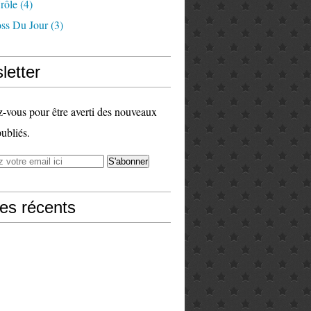
rôle
(4)
ss Du Jour
(3)
letter
vous pour être averti des nouveaux
publiés.
les récents