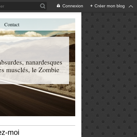
Connexion
+
Créer mon blog
Contact
, absurdes, nanardesques
 les musclés, le Zombie
ez-moi