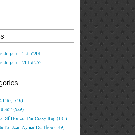
s
s du jour n°1 à n°201
s du jour n°201 à 255
gories
e Fin
(1746)
u Soir
(529)
lar-Sf-Horreur Par Crazy Bug
(181)
tu Par Jean Aymar De Thou
(149)