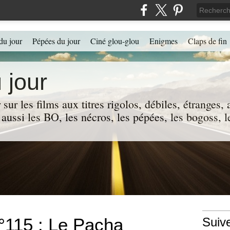
du jour
Pépées du jour
Ciné glou-glou
Enigmes
Claps de fin
 jour
 sur les films aux titres rigolos, débiles, étranges
 a aussi les BO, les nécros, les pépées, les bogoss,
°115 : Le Pacha
Suiv