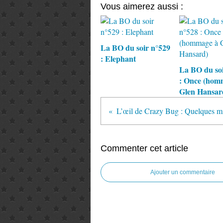
Vous aimerez aussi :
La BO du soir n°529
: Elephant
La BO du soi
: Once (hom
Glen Hansar
Commenter cet article
Ajouter un commentaire