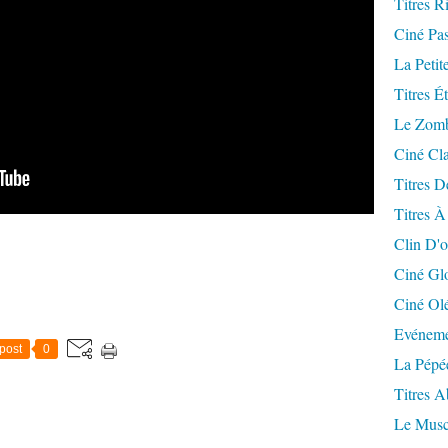
Titres R
Ciné Pa
La Petit
Titres É
Le Zomb
Ciné Cla
Titres D
Titres À
Clin D'o
Ciné Gl
Ciné Ol
Evéneme
post
0
La Pépé
Titres 
Le Musc