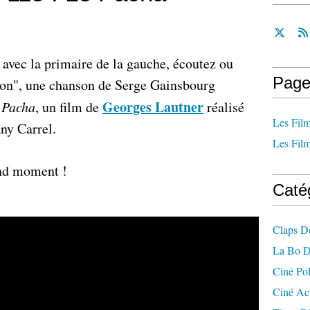
 avec la primaire de la gauche, écoutez ou
Page
on", une chanson de Serge Gainsbourg
Georges Lautner
 Pacha
, un film de
réalisé
Les Film
ny Carrel.
Les Film
and moment !
Caté
Claps D
La Bo D
Ciné Po
Ciné Ac