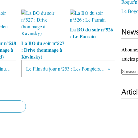
Roque'n'
Le Bogo
La BO du soir n°526
News
: Le Parrain
r n°528
La BO du soir n°527
mage à
: Drive (hommage à
Abonnez-
d)
Kavinsky)
articles 
L’œil de Crazy Bug : Quelques minutes après minuit
Le Film du jour n°253 : Les Pompiers chez les pin-up
Artic