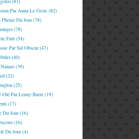
igolos
(83)
ssion Par Anna Le Gésic
(82)
e Phrase Du Jour
(78)
tranges
(78)
ie Futé
(54)
ssic Par Sal Obscur
(47)
ébiles
(40)
 Nanars
(39)
eil
(32)
ouglou
(25)
é-Olé Par Lenny Barre
(19)
nts
(17)
e Du Jour
(16)
Abscons
(16)
lé Du Jour
(4)