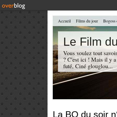
Accueil
Films du jour
Bogoss 
Le Film du
Vous voulez tout savoir
? C'est ici ! Mais il y
futé, Ciné glouglou...
La BO du soir n