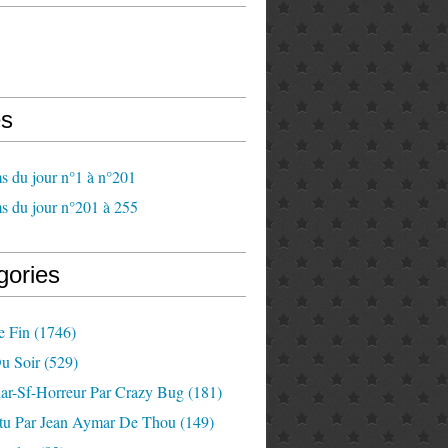
s
s du jour n°1 à n°201
s du jour n°201 à 255
gories
e Fin
(1746)
u Soir
(529)
lar-Sf-Horreur Par Crazy Bug
(181)
tu Par Jean Aymar De Thou
(149)