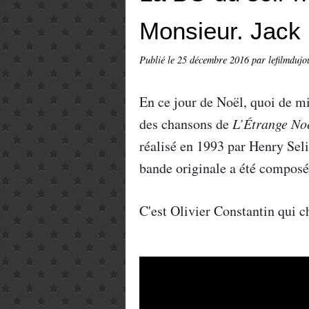
Monsieur. Jack
Publié le
25 décembre 2016
par lefilmdujo
En ce jour de Noël, quoi de mi
des chansons de
L’Étrange No
réalisé en 1993 par Henry Seli
bande originale a été compos
C'est Olivier Constantin qui c