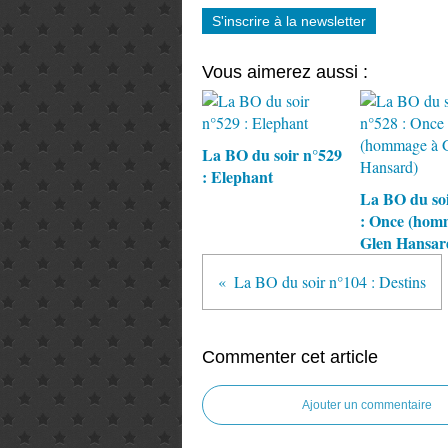
S'inscrire à la newsletter
Vous aimerez aussi :
La BO du soir n°529
: Elephant
La BO du soi
: Once (hom
Glen Hansar
La BO du soir n°104 : Destins
Commenter cet article
Ajouter un commentaire