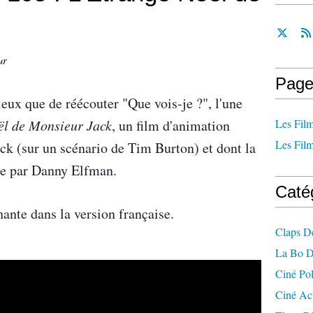
ur
Page
eux que de réécouter "Que vois-je ?", l'une
ël de Monsieur Jack
, un film d'animation
Les Film
Les Film
ck (sur un scénario de Tim Burton) et dont la
ée par Danny Elfman.
Caté
hante dans la version française.
Claps D
La Bo D
Ciné Po
Ciné Ac