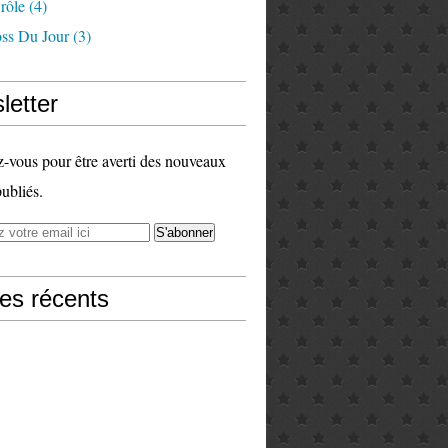
rôle
(4)
ss Du Jour
(3)
letter
vous pour être averti des nouveaux
publiés.
les récents