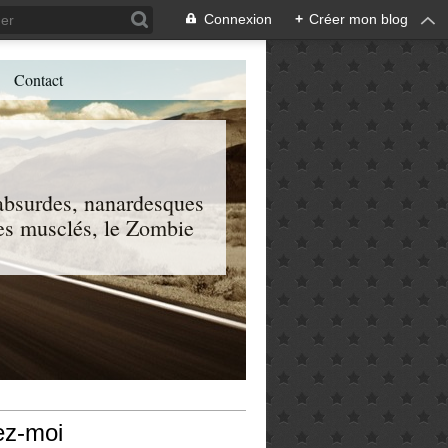
Connexion
+
Créer mon blog
Contact
, absurdes, nanardesques
 les musclés, le Zombie
ez-moi