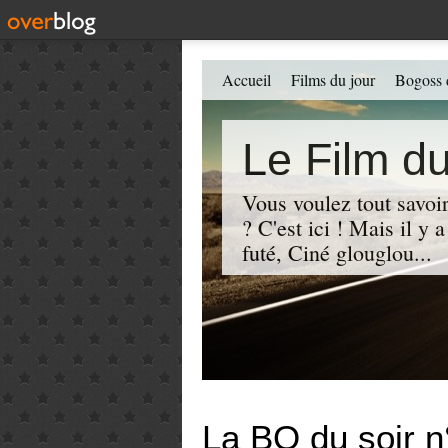
Accueil
Films du jour
Bogoss 
Le Film du
Vous voulez tout savoir
? C'est ici ! Mais il y
futé, Ciné glouglou...
La BO du soir n