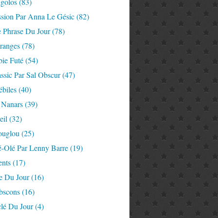
igolos
(83)
ssion Par Anna Le Gésic
(82)
e Phrase Du Jour
(78)
tranges
(78)
ie Futé
(54)
ssic Par Sal Obscur
(47)
ébiles
(40)
 Nanars
(39)
eil
(32)
ouglou
(25)
é-Olé Par Lenny Barre
(19)
nts
(17)
e Du Jour
(16)
Abscons
(16)
lé Du Jour
(4)