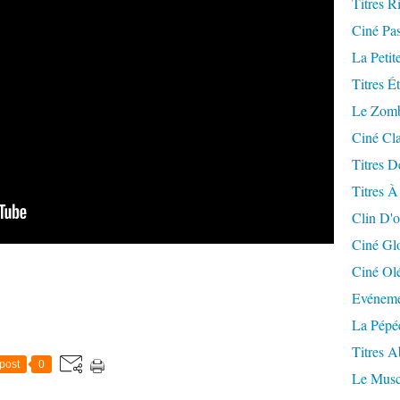
Titres R
Ciné Pa
La Petit
Titres É
Le Zomb
Ciné Cla
Titres D
Titres À
Clin D'o
Ciné Gl
Ciné Ol
Evéneme
La Pépé
Titres 
post
0
Le Musc