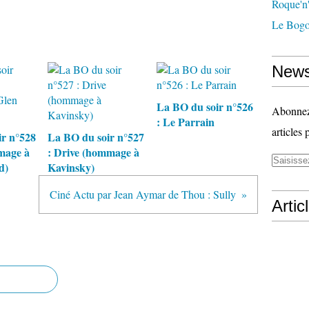
Roque'n'
Le Bogo
News
La BO du soir n°526
Abonnez-
: Le Parrain
articles 
r n°528
La BO du soir n°527
mage à
: Drive (hommage à
d)
Kavinsky)
Ciné Actu par Jean Aymar de Thou : Sully
Artic