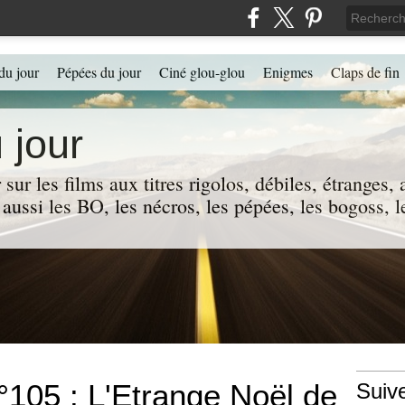
du jour
Pépées du jour
Ciné glou-glou
Enigmes
Claps de fin
 jour
 sur les films aux titres rigolos, débiles, étranges
 a aussi les BO, les nécros, les pépées, les bogoss,
°105 : L'Etrange Noël de
Suiv