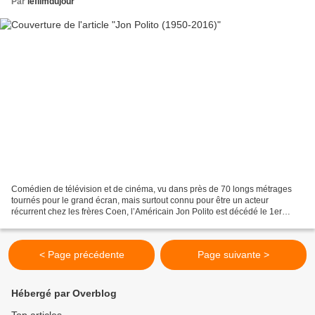
Par
lefilmdujour
Comédien de télévision et de cinéma, vu dans près de 70 longs métrages
tournés pour le grand écran, mais surtout connu pour être un acteur
récurrent chez les frères Coen, l’Américain Jon Polito est décédé le 1er
septembre 2016 à l’âge de 65 ans des suites...
< Page précédente
Page suivante >
Hébergé par Overblog