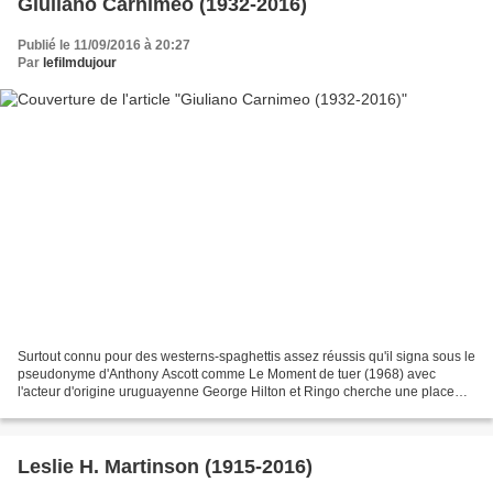
Giuliano Carnimeo (1932-2016)
Publié le 11/09/2016 à 20:27
Par
lefilmdujour
Surtout connu pour des westerns-spaghettis assez réussis qu'il signa sous le
pseudonyme d'Anthony Ascott comme Le Moment de tuer (1968) avec
l'acteur d'origine uruguayenne George Hilton et Ringo cherche une place
pour mourir (1968) avec l'Américain Jeffrey...
Leslie H. Martinson (1915-2016)