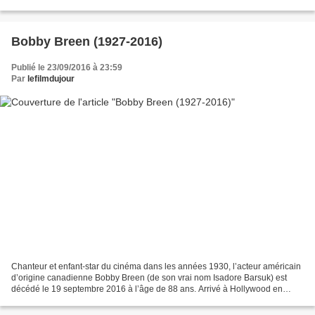
Hershell Gordon Lewis a d’abord signé...
Bobby Breen (1927-2016)
Publié le 23/09/2016 à 23:59
Par
lefilmdujour
Chanteur et enfant-star du cinéma dans les années 1930, l’acteur américain
d’origine canadienne Bobby Breen (de son vrai nom Isadore Barsuk) est
décédé le 19 septembre 2016 à l’âge de 88 ans. Arrivé à Hollywood en
1935 avec déjà une réputation de jeune...