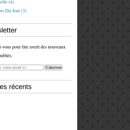
rôle
(4)
ss Du Jour
(3)
letter
vous pour être averti des nouveaux
publiés.
les récents