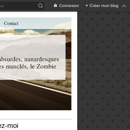
Connexion
+
Créer mon blog
Contact
, absurdes, nanardesques
 les musclés, le Zombie
ez-moi