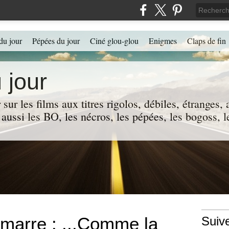
du jour
Pépées du jour
Ciné glou-glou
Enigmes
Claps de fin
 jour
 sur les films aux titres rigolos, débiles, étranges
 a aussi les BO, les nécros, les pépées, les bogoss,
marre : ...Comme la
Suiv