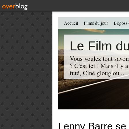
Accueil
Films du jour
Bogoss 
Le Film du
Vous voulez tout savoir
? C'est ici ! Mais il y
futé, Ciné glouglou...
Lenny Barre se 