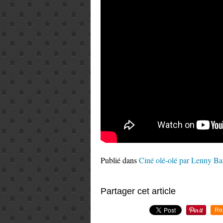
Publié dans
Ciné olé-olé par Lenny Ba
Partager cet article
Re