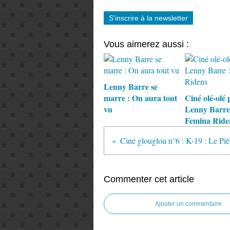
S'inscrire à la newsletter
Vous aimerez aussi :
Lenny Barre se
marre : On aura tout
Ciné olé-olé 
vu
Lenny Barre
Femina Ride
Commenter cet article
Ajouter un commentaire