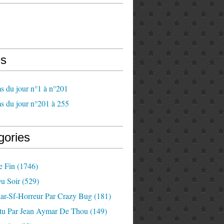
s
s du jour n°1 à n°201
s du jour n°201 à 255
gories
e Fin
(1746)
u Soir
(529)
lar-Sf-Horreur Par Crazy Bug
(181)
tu Par Jean Aymar De Thou
(149)