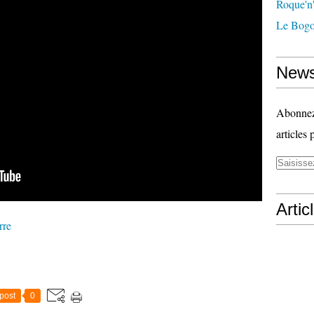
Roque'n'
Le Bogo
News
Abonnez-
articles 
Artic
rre
post
0