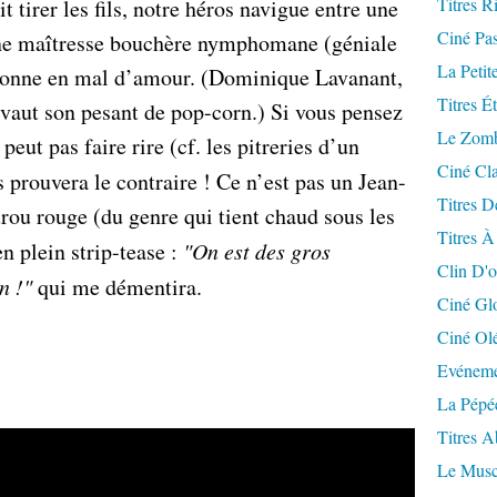
Titres R
t tirer les fils, notre héros navigue entre une
Ciné Pa
ne maîtresse bouchère nymphomane (géniale
La Petit
ronne en mal d’amour. (Dominique Lavanant,
Titres É
, vaut son pesant de pop-corn.) Si vous pensez
Le Zomb
 peut pas faire rire (cf. les pitreries d’un
Ciné Cla
 prouvera le contraire ! Ce n’est pas un Jean-
Titres D
rou rouge (du genre qui tient chaud sous les
Titres À
n plein strip-tease :
"On est des gros
Clin D'o
n !"
qui me démentira.
Ciné Gl
Ciné Ol
Evéneme
La Pépé
Titres 
Le Musc