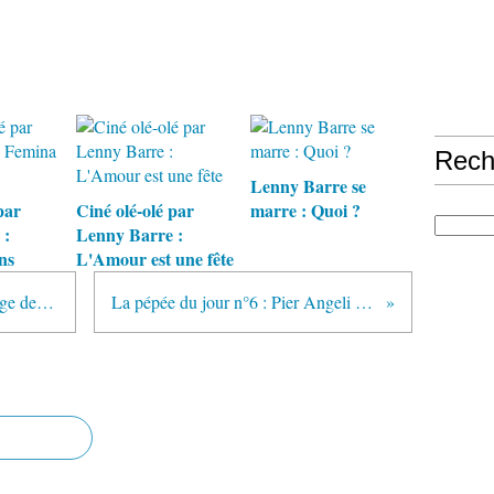
Rech
Lenny Barre se
par
Ciné olé-olé par
marre : Quoi ?
 :
Lenny Barre :
ns
L'Amour est une fête
Ciné glouglou n°6 : K-19 : Le Piège des profondeurs
La pépée du jour n°6 : Pier Angeli (1932-1971)