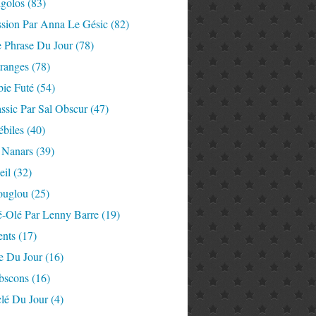
igolos
(83)
ssion Par Anna Le Gésic
(82)
e Phrase Du Jour
(78)
tranges
(78)
ie Futé
(54)
ssic Par Sal Obscur
(47)
ébiles
(40)
 Nanars
(39)
eil
(32)
ouglou
(25)
é-Olé Par Lenny Barre
(19)
nts
(17)
e Du Jour
(16)
Abscons
(16)
lé Du Jour
(4)