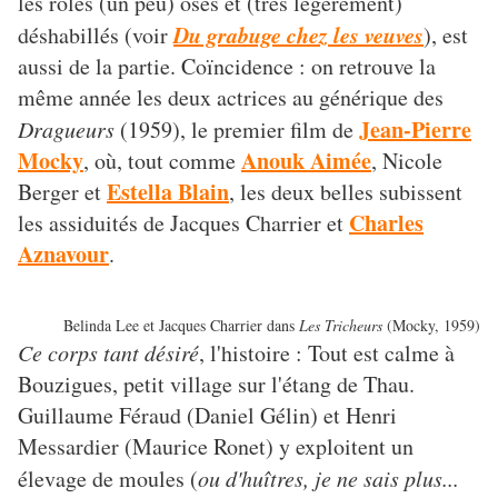
les rôles (un peu) osés et (très légèrement)
Du grabuge chez les veuves
déshabillés (voir
), est
aussi de la partie. Coïncidence : on retrouve la
même année les deux actrices au générique des
Jean-Pierre
Dragueurs
(1959), le premier film de
Mocky
Anouk Aimée
, où, tout comme
, Nicole
Estella Blain
Berger et
, les deux belles subissent
Charles
les assiduités de Jacques Charrier et
Aznavour
.
Belinda Lee et Jacques Charrier dans
Les Tricheurs
(Mocky, 1959)
Ce corps tant désiré
, l'histoire : Tout est calme à
Bouzigues, petit village sur l'étang de Thau.
Guillaume Féraud (Daniel Gélin) et Henri
Messardier (Maurice Ronet) y exploitent un
élevage de moules (
ou d'huîtres, je ne sais plus...