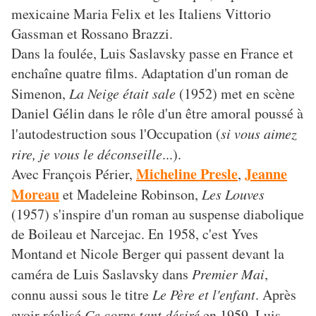
mexicaine Maria Felix et les Italiens Vittorio
Gassman et Rossano Brazzi.
Dans la foulée, Luis Saslavsky passe en France et
enchaîne quatre films. Adaptation d'un roman de
Simenon,
La Neige était sale
(1952) met en scène
Daniel Gélin dans le rôle d'un être amoral poussé à
l'autodestruction sous l'Occupation (
si vous aimez
rire, je vous le déconseille
...).
Micheline Presle
Jeanne
Avec François Périer,
,
Moreau
et Madeleine Robinson,
Les Louves
(1957) s'inspire d'un roman au suspense diabolique
de Boileau et Narcejac. En 1958, c'est Yves
Montand et Nicole Berger qui passent devant la
caméra de Luis Saslavsky dans
Premier Mai
,
connu aussi sous le titre
Le Père et l'enfant
. Après
avoir réalisé
Ce corps tant désiré
en 1959, Luis