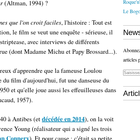
Roque'n'
er
(Altman, 1994) ?
Le Bogo
es que l'on croit faciles
, l'histoire : Tout est
tion, le film se veut une enquête - sérieuse, il
News
 striptease, avec interviews de différents
Abonnez-
a rue (dont Madame Michu et Papy Brossard...).
articles 
eureux d'apprendre que la fameuse Loulou
 du film d'aujourd'hui, fut une danseuse du
50 et qu'elle joue aussi les effeuilleuses dans
Artic
caud, 1957).
décédée en 2014
40 à Antibes (et
), on la voit
nce Young (réalisateur qui a signé les trois
an Connery
). Et pour cause : c'était sa petite