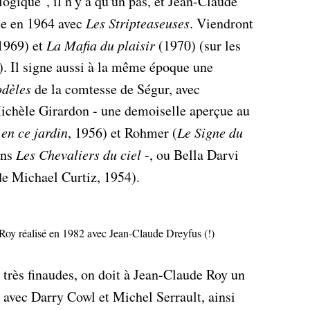
logique", il n'y a qu'un pas, et Jean-Claude
âme en 1964 avec
Les Stripteaseuses
. Viendront
1969) et
La Mafia du plaisir
(1970) (sur les
r). Il signe aussi à la même époque une
odèles
de la comtesse de Ségur, avec
ichèle Girardon - une demoiselle aperçue au
en ce jardin
, 1956) et Rohmer (
Le Signe du
ans
Les Chevaliers du ciel
-, ou Bella Darvi
e Michael Curtiz, 1954).
 Roy réalisé en 1982 avec Jean-Claude Dreyfus (!)
 très finaudes, on doit à Jean-Claude Roy un
avec Darry Cowl et Michel Serrault, ainsi