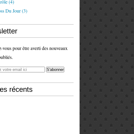
rôle
(4)
ss Du Jour
(3)
letter
vous pour être averti des nouveaux
publiés.
les récents