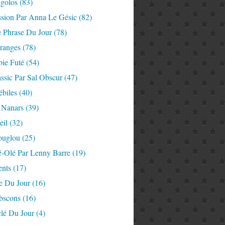
igolos
(83)
ssion Par Anna Le Gésic
(82)
e Phrase Du Jour
(78)
tranges
(78)
ie Futé
(54)
ssic Par Sal Obscur
(47)
ébiles
(40)
 Nanars
(39)
eil
(32)
ouglou
(25)
é-Olé Par Lenny Barre
(19)
nts
(17)
e Du Jour
(16)
Abscons
(16)
lé Du Jour
(4)