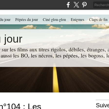
du jour
Pépées du jour
Ciné glou-glou
Enigmes
Claps de fin
 jour
 sur les films aux titres rigolos, débiles, étranges
 a aussi les BO, les nécros, les pépées, les bogoss,
 n°104 : Les
Suiv