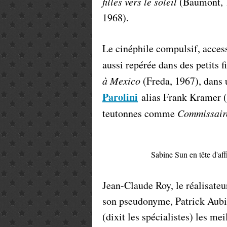
filles vers le soleil
(Baumont, 
1968).
Le cinéphile compulsif, accesso
aussi repérée dans des petits
à Mexico
(Freda, 1967), dans 
Parolini
alias Frank Kramer (
teutonnes comme
Commissaire
Sabine Sun en tête d'af
Jean-Claude Roy, le réalisateu
son pseudonyme, Patrick Aubin.
(dixit les spécialistes) les me