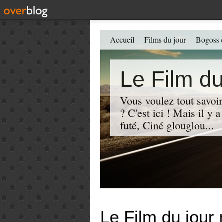
Accueil
Films du jour
Bogoss 
Le Film du
Vous voulez tout savoir
? C'est ici ! Mais il y
futé, Ciné glouglou...
Le Film du jour