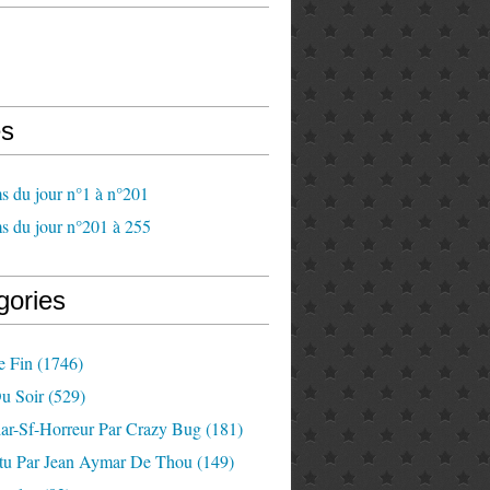
s
s du jour n°1 à n°201
s du jour n°201 à 255
gories
e Fin
(1746)
u Soir
(529)
lar-Sf-Horreur Par Crazy Bug
(181)
tu Par Jean Aymar De Thou
(149)