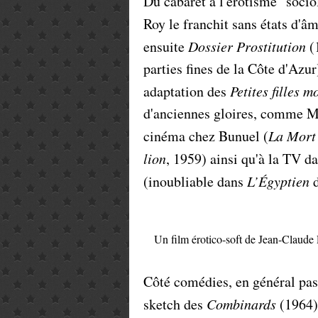
Du cabaret à l'érotisme "socio
Roy le franchit sans états d'
ensuite
Dossier Prostitution
(
parties fines de la Côte d'Azu
adaptation des
Petites filles m
d'anciennes gloires, comme M
cinéma chez Bunuel (
La Mort 
lion
, 1959) ainsi qu'à la TV d
(inoubliable dans
L’Égyptien
d
Un film érotico-soft de Jean-Claude
Côté comédies, en général pas
sketch des
Combinards
(1964) 