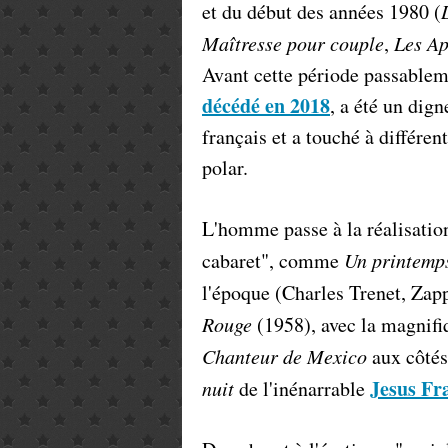
et du début des années 1980 (
Maîtresse pour couple
,
Les Ap
Avant cette période passablem
décédé en 2018
, a été un dig
français et a touché à différe
polar.
L'homme passe à la réalisation
cabaret", comme
Un printemps
l'époque (Charles Trenet, Zap
Rouge
(1958), avec la magnif
Chanteur de Mexico
aux côtés
Jesus Fr
nuit
de l'inénarrable