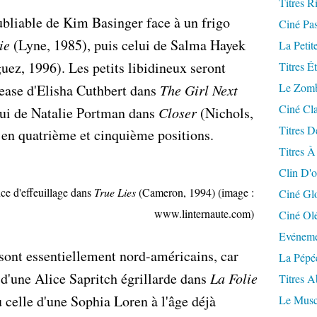
Titres R
oubliable de Kim Basinger face à un frigo
Ciné Pa
ie
(Lyne, 1985), puis celui de Salma Hayek
La Petit
uez, 1996). Les petits libidineux seront
Titres É
Le Zomb
tease d'Elisha Cuthbert dans
The Girl Next
Ciné Cla
lui de Natalie Portman dans
Closer
(Nichols,
Titres D
 en quatrième et cinquième positions.
Titres À
Clin D'o
ce d'effeuillage dans
True Lies
(Cameron, 1994) (image :
Ciné Gl
www.linternaute.com)
Ciné Ol
Evéneme
s sont essentiellement nord-américains, car
La Pépé
d'une Alice Sapritch égrillarde dans
La Folie
Titres 
 celle d'une Sophia Loren à l'âge déjà
Le Musc