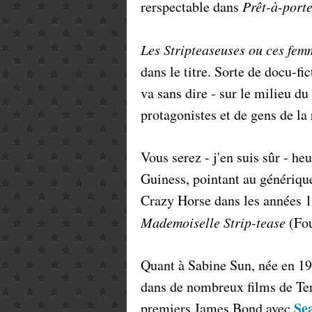
rerspectable dans
Prêt-à-port
Les Stripteaseuses ou ces femm
dans le titre. Sorte de docu-fic
va sans dire - sur le milieu du
protagonistes et de gens de l
Vous serez - j'en suis sûr - h
Guiness, pointant au générique
Crazy Horse dans les années 19
Mademoiselle Strip-tease
(Fou
Quant à Sabine Sun, née en 19
dans de nombreux films de Tere
Se
premiers James Bond avec