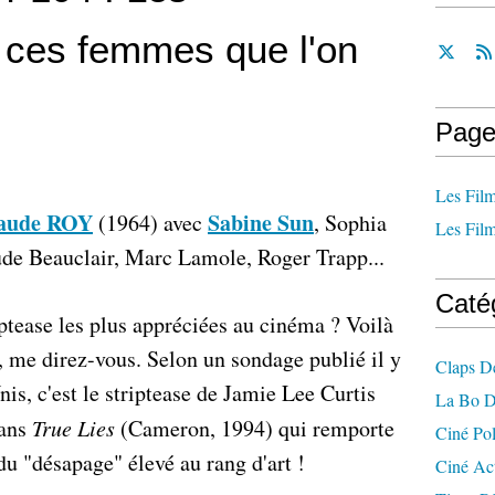
 ces femmes que l'on
Page
Les Film
laude ROY
Sabine Sun
(1964) avec
, Sophia
Les Film
de Beauclair, Marc Lamole, Roger Trapp...
Caté
iptease les plus appréciées au cinéma ? Voilà
, me direz-vous. Selon un sondage publié il y
Claps D
is, c'est le striptease de Jamie Lee Curtis
La Bo D
dans
True Lies
(Cameron, 1994) qui remporte
Ciné Po
du "désapage" élevé au rang d'art !
Ciné Ac