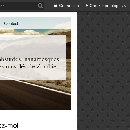
Connexion
+
Créer mon blog
Contact
, absurdes, nanardesques
 les musclés, le Zombie
ez-moi