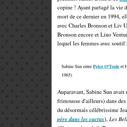
copine ! Ayant partagé la vie 
mort de ce dernier en 1994, el
avec Charles Bronson et Liv 
Bronson encore et Lino Ventur
lequel les femmes avec soutif 
Peter O'Toole
Sabine Sun entre
et 
1965)
Auparavant, Sabine Sun avait 
frimousse d'ailleurs) dans de
du désormais célébrissime Je
père dans les cactus
),
Les Bel