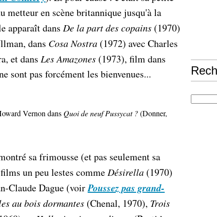
du metteur en scène britannique jusqu'à la
le apparaît dans
De la part des copains
(1970)
Ullman, dans
Cosa Nostra
(1972) avec Charles
a, et dans
Les Amazones
(1973), film dans
Rech
ne sont pas forcément les bienvenues...
Howard Vernon dans
Quoi de neuf Pussycat ?
(Donner,
montré sa frimousse (et pas seulement sa
s films un peu lestes comme
Désirella
(1970)
Poussez pas grand-
an-Claude Dague (voir
les au bois dormantes
(Chenal, 1970),
Trois