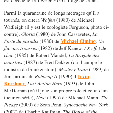
est décédé le 14 février 2026 à l’âge de 74 ans.
Parmi la quarantaine de longs métrages qu’il a
tournés, on citera
Wolfen
(1980) de Michael
Wadleigh (il y est le zoologiste Ferguson, photo ci-
contre),
Gloria
(1980) de John Cassavetes,
La
Michael Cimino
Porte du paradis
(1980) de
,
Un
flic aux trousses
(1982) de Jeff Kanew,
FX effet de
choc
(1985) de Robert Mandel,
La Brigade des
monstres
(1987) de Fred Dekker (où il campe le
monstre de Frankenstein),
Mystery Train
(1989) de
Irvin
Jim Jarmusch,
Robocop II
(1990) d’
Kershner
,
Last Action Hero
(1993) de John
McTiernan (où il joue son propre rôle et celui d'un
tueur en série),
Heat
(1995) de Michael Mann,
The
Pledge
(2000) de Sean Penn,
Synecdoche New York
(2007) de Charlie Kaufman,
The House of the