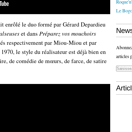
Roque'n'
Le Bogo
it enrôlé le duo formé par Gérard Depardieu
News
alseuses
et dans
Préparez vos mouchoirs
nés respectivement par Miou-Miou et par
Abonnez-
1970, le style du réalisateur est déjà bien en
articles 
re, de comédie de mœurs, de farce, de satire
Artic