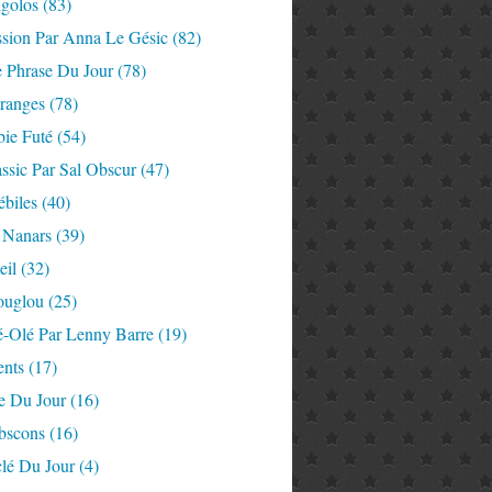
igolos
(83)
ssion Par Anna Le Gésic
(82)
e Phrase Du Jour
(78)
tranges
(78)
ie Futé
(54)
ssic Par Sal Obscur
(47)
ébiles
(40)
 Nanars
(39)
eil
(32)
ouglou
(25)
é-Olé Par Lenny Barre
(19)
nts
(17)
e Du Jour
(16)
Abscons
(16)
lé Du Jour
(4)