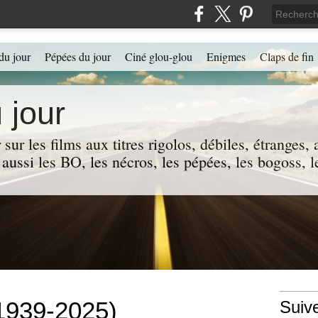
du jour
Pépées du jour
Ciné glou-glou
Enigmes
Claps de fin
 jour
 sur les films aux titres rigolos, débiles, étranges
 a aussi les BO, les nécros, les pépées, les bogoss,
(1939-2025)
Suiv