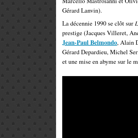
Marcello Mastroianni et Olivi
Gérard Lanvin).
La décennie 1990 se clôt sur
L
prestige (Jacques Villeret, An
Jean-Paul Belmondo
, Alain 
Gérard Depardieu, Michel Serr
et une mise en abyme sur le mé