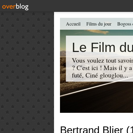
Accueil
Films du jour
Bogoss 
Le Film du
Vous voulez tout savoir
? C'est ici ! Mais il y
futé, Ciné glouglou...
Bertrand Blier 