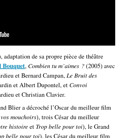
, adaptation de sa propre pièce de théâtre
l Bouquet
,
Combien tu m’aimes ?
(2005) avec
ardieu et Bernard Campan,
Le Bruit des
rdin et Albert Dupontel, et
Convoi
dieu et Christian Clavier.
and Blier a décroché l’Oscar du meilleur film
 vos mouchoirs
), trois César du meilleur
tre histoire
et
Trop belle pour toi
), le Grand
op belle pour toi
), les César du meilleur film