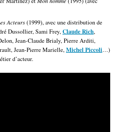
er Martinez) et
Mon homme
(1995) (avec
es Acteurs
(1999), avec une distribution de
Claude Rich
dré Dussollier, Sami Frey,
,
Delon, Jean-Claude Brialy, Pierre Arditi,
Michel Piccoli
ault, Jean-Pierre Marielle,
…)
tier d’acteur.