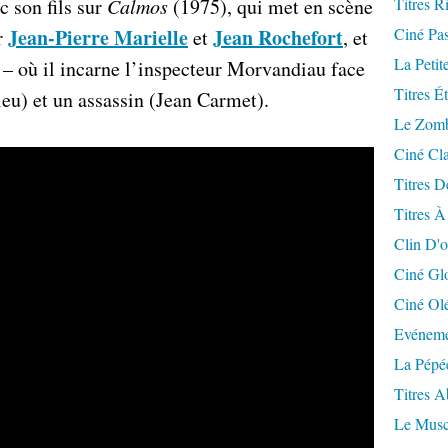
c son fils sur
Calmos
(1975), qui met en scène
Titres R
Jean-Pierre Marielle
Jean Rochefort
Ciné Pa
r
et
, et
La Petit
– où il incarne l’inspecteur Morvandiau face
Titres É
u) et un assassin (Jean Carmet).
Le Zomb
Ciné Cla
Titres D
Titres À
Clin D'o
Ciné Gl
Ciné Ol
Evéneme
La Pépé
Titres 
Le Musc