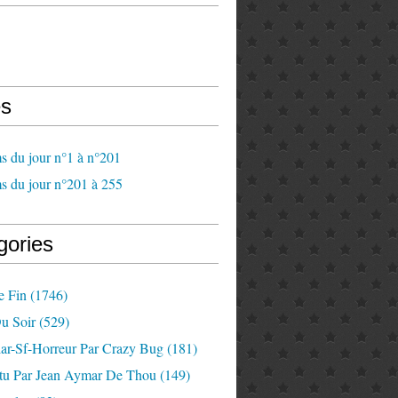
s
s du jour n°1 à n°201
s du jour n°201 à 255
gories
e Fin
(1746)
u Soir
(529)
lar-Sf-Horreur Par Crazy Bug
(181)
tu Par Jean Aymar De Thou
(149)