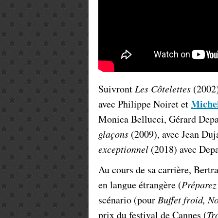
Suivront
Les Côtelettes
(2002)
Miche
avec Philippe Noiret et
Monica Bellucci, Gérard Dep
glaçons
(2009), avec Jean Duja
exceptionnel
(2018) avec Depar
Au cours de sa carrière, Bertr
en langue étrangère (
Préparez
scénario (pour
Buffet froid, No
prix du festival de Cannes (
Tr