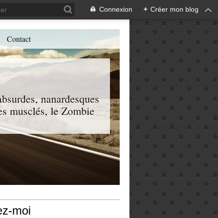
Connexion
+
Créer mon blog
Contact
, absurdes, nanardesques
 les musclés, le Zombie
ez-moi