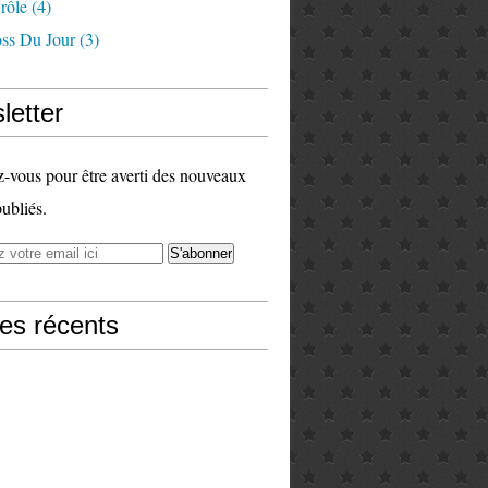
rôle
(4)
ss Du Jour
(3)
letter
vous pour être averti des nouveaux
publiés.
les récents