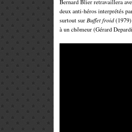
Bernard Blier retravaillera ave
deux anti-héros interprétés pa
surtout sur
Buffet froid
(1979) 
à un chômeur (Gérard Depardie