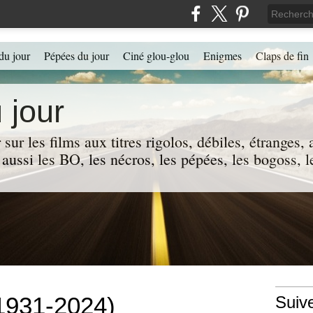
du jour
Pépées du jour
Ciné glou-glou
Enigmes
Claps de fin
 jour
 sur les films aux titres rigolos, débiles, étranges
 a aussi les BO, les nécros, les pépées, les bogoss,
(1931-2024)
Suiv