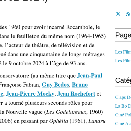
ées 1960 pour avoir incarné Rocambole, le
Page
 dans le feuilleton du même nom (1964-1965)
e, l’acteur de théâtre, de télévision et de
Les Film
joué dans une cinquantaine de longs métrages
Les Film
é le 9 octobre 2024 à l’âge de 93 ans.
Jean-Paul
onservatoire (au même titre que
Caté
Guy Bedos
Bruno
 Françoise Fabian,
,
le
Jean-Pierre Mocky
Jean Rochefort
,
,
et
Claps D
er a tourné plusieurs seconds rôles pour
La Bo D
 la Nouvelle vague (
Les Godelureaux
, 1960)
Ciné Po
2006) en passant par
Ophélia
(1961),
Landru
Ciné Ac