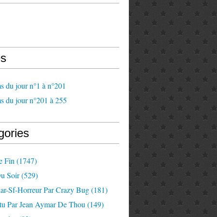
s
s du jour n°1 à n°201
s du jour n°201 à 255
gories
e Fin
(1747)
u Soir
(529)
lar-Sf-Horreur Par Crazy Bug
(181)
tu Par Jean Aymar De Thou
(149)