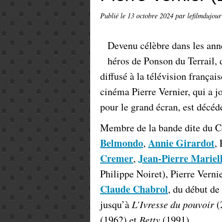
Publié le
13 octobre 2024
par lefilmdujour
Devenu célèbre dans les ann
héros de Ponson du Terrail,
diffusé à la télévision français
cinéma Pierre Vernier, qui a 
pour le grand écran, est décéd
Membre de la bande dite du C
Belmondo
Annie Girardot
,
,
Cremer
Jean-Pierre Mariel
,
Philippe Noiret), Pierre Verni
Claude Chabrol
, du début de
jusqu’à
L’Ivresse du pouvoir
(
(1962) et
Betty
(1991).