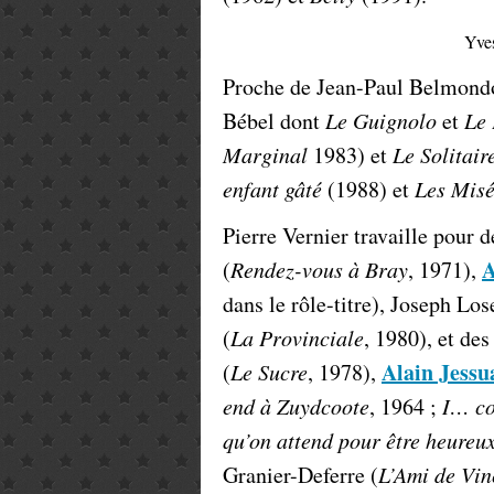
Yves
Proche de Jean-Paul Belmondo,
Bébel dont
Le Guignolo
et
Le 
Marginal
1983) et
Le Solitair
enfant gâté
(1988) et
Les Misé
Pierre Vernier travaille pour
A
(
Rendez-vous à Bray
, 1971),
dans le rôle-titre), Joseph Los
(
La Provinciale
, 1980), et d
Alain Jessu
(
Le Sucre
, 1978),
end à Zuydcoote
, 1964 ;
I… c
qu’on attend pour être heureu
Granier-Deferre (
L’Ami de Vin