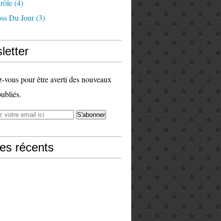
rôle
(4)
ss Du Jour
(3)
letter
vous pour être averti des nouveaux
publiés.
les récents