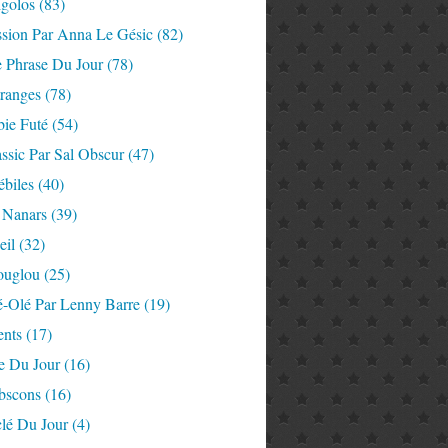
igolos
(83)
ssion Par Anna Le Gésic
(82)
e Phrase Du Jour
(78)
tranges
(78)
ie Futé
(54)
ssic Par Sal Obscur
(47)
ébiles
(40)
 Nanars
(39)
eil
(32)
ouglou
(25)
é-Olé Par Lenny Barre
(19)
nts
(17)
e Du Jour
(16)
Abscons
(16)
lé Du Jour
(4)