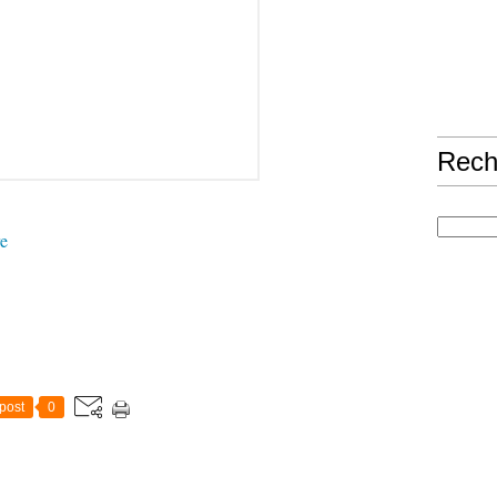
Rech
re
post
0