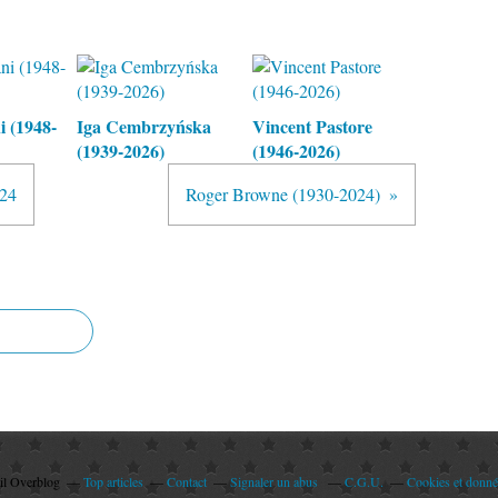
 (1948-
Iga Cembrzyńska
Vincent Pastore
(1939-2026)
(1946-2026)
024
Roger Browne (1930-2024)
ail Overblog
Top articles
Contact
Signaler un abus
C.G.U.
Cookies et donné