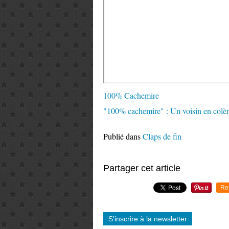
100% Cachemire
"100% cachemire" : Un voisin en colè
Publié dans
Claps de fin
Partager cet article
Re
S'inscrire à la newsletter