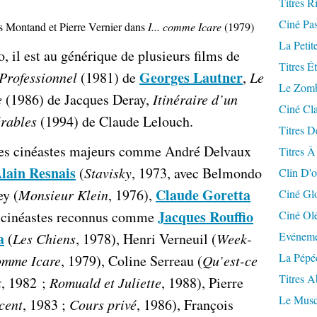
Titres R
Ciné Pa
 Montand et Pierre Vernier dans
I... comme Icare
(1979)
La Petit
 il est au générique de plusieurs films de
Titres É
Georges Lautner
Professionnel
(1981) de
,
Le
Le Zomb
e
(1986) de Jacques Deray,
Itinéraire d’un
Ciné Cla
rables
(1994) de Claude Lelouch.
Titres D
 des cinéastes majeurs comme André Delvaux
Titres À
lain Resnais
(
Stavisky
, 1973, avec Belmondo
Clin D'o
Claude Goretta
ey (
Monsieur Klein
, 1976),
Ciné Gl
Jacques Rouffio
es cinéastes reconnus comme
Ciné Ol
a
Evéneme
(
Les Chiens
, 1978), Henri Verneuil (
Week-
La Pépé
omme Icare
, 1979), Coline Serreau (
Qu’est-ce
Titres 
x
, 1982 ;
Romuald et Juliette
, 1988), Pierre
Le Musc
cent
, 1983 ;
Cours privé
, 1986), François