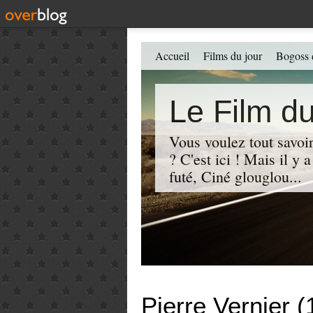
Accueil
Films du jour
Bogoss 
Le Film du
Vous voulez tout savoir
? C'est ici ! Mais il y
futé, Ciné glouglou...
Pierre Vernier 