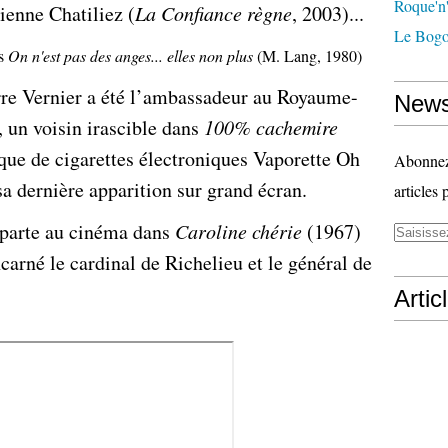
Roque'n'
tienne Chatiliez (
La Confiance règne
, 2003)...
Le Bogo
ns
On n'est pas des anges... elles non plus
(M. Lang, 1980)
rre Vernier a été l’ambassadeur au Royaume-
News
 un voisin irascible dans
100% cachemire
ique de cigarettes électroniques Vaporette Oh
Abonnez-
a dernière apparition sur grand écran.
articles 
aparte au cinéma dans
Caroline chérie
(1967)
ncarné le cardinal de Richelieu et le général de
Artic