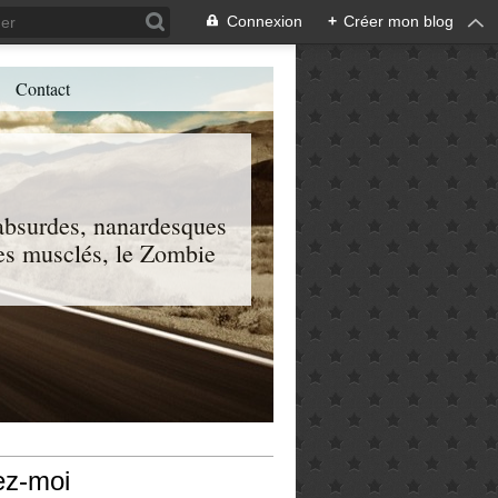
Connexion
+
Créer mon blog
Contact
, absurdes, nanardesques
 les musclés, le Zombie
ez-moi