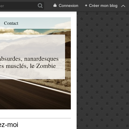
Connexion
+
Créer mon blog
Contact
, absurdes, nanardesques
 les musclés, le Zombie
ez-moi