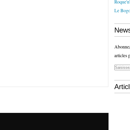
Roque'n'
Le Bogo
News
Abonnez-
articles 
Artic