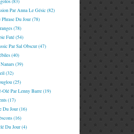
igolos
(83)
ssion Par Anna Le Gésic
(82)
e Phrase Du Jour
(78)
tranges
(78)
ie Futé
(54)
ssic Par Sal Obscur
(47)
ébiles
(40)
 Nanars
(39)
eil
(32)
ouglou
(25)
é-Olé Par Lenny Barre
(19)
nts
(17)
e Du Jour
(16)
Abscons
(16)
lé Du Jour
(4)