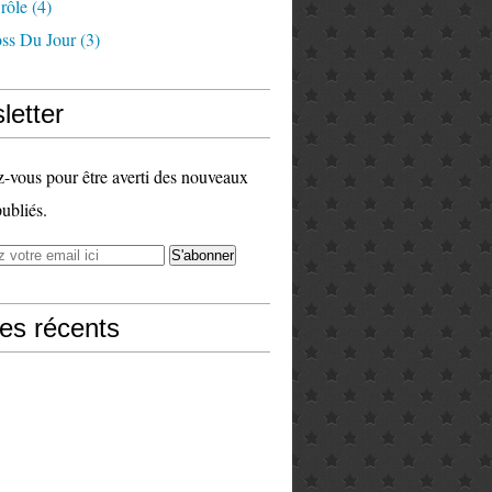
rôle
(4)
ss Du Jour
(3)
letter
vous pour être averti des nouveaux
publiés.
les récents