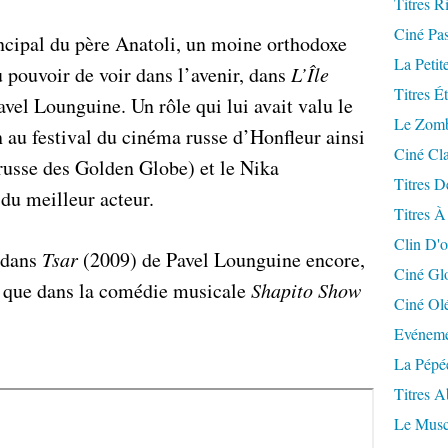
Titres R
Ciné Pa
incipal du père Anatoli, un moine orthodoxe
La Petit
 pouvoir de voir dans l’avenir, dans
L’Île
Titres É
vel Lounguine. Un rôle qui lui avait valu le
Le Zomb
 au festival du cinéma russe d’Honfleur ainsi
Ciné Cla
 russe des Golden Globe) et le Nika
Titres D
 du meilleur acteur.
Titres À
Clin D'o
 dans
Tsar
(2009) de Pavel Lounguine encore,
Ciné Gl
nsi que dans la comédie musicale
Shapito Show
Ciné Ol
Evéneme
La Pépé
Titres 
Le Musc