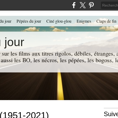
du jour
Pépées du jour
Ciné glou-glou
Enigmes
Claps de fin
 jour
 sur les films aux titres rigolos, débiles, étranges
 a aussi les BO, les nécros, les pépées, les bogoss,
(1951-2021)
Suiv