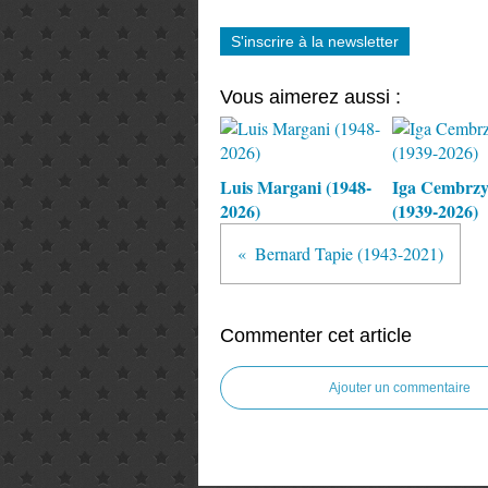
S'inscrire à la newsletter
Vous aimerez aussi :
Luis Margani (1948-
Iga Cembrz
2026)
(1939-2026)
Bernard Tapie (1943-2021)
Commenter cet article
Ajouter un commentaire