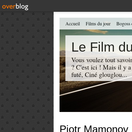
Accueil
Films du jour
Bogoss 
Le Film du
Vous voulez tout savoir
? C'est ici ! Mais il y
futé, Ciné glouglou...
Piotr Mamonov 