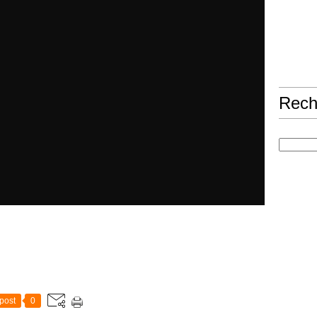
Rech
post
0