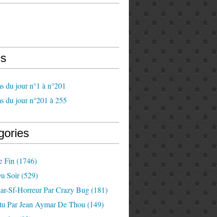
s
s du jour n°1 à n°201
s du jour n°201 à 255
gories
e Fin
(1746)
u Soir
(529)
lar-Sf-Horreur Par Crazy Bug
(181)
tu Par Jean Aymar De Thou
(149)