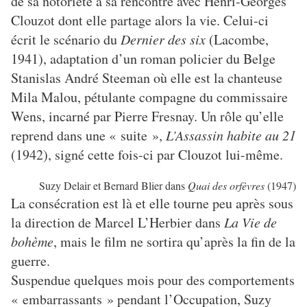
de sa notoriété à sa rencontre avec Henri-Georges
Clouzot dont elle partage alors la vie. Celui-ci
écrit le scénario du
Dernier des six
(Lacombe,
1941), adaptation d’un roman policier du Belge
Stanislas André Steeman où elle est la chanteuse
Mila Malou, pétulante compagne du commissaire
Wens, incarné par Pierre Fresnay. Un rôle qu’elle
reprend dans une « suite »,
L’Assassin habite au 21
(1942), signé cette fois-ci par Clouzot lui-même.
Suzy Delair et Bernard Blier dans
Quai des orfèvres
(1947)
La consécration est là et elle tourne peu après sous
la direction de Marcel L’Herbier dans
La Vie de
bohème
, mais le film ne sortira qu’après la fin de la
guerre.
Suspendue quelques mois pour des comportements
« embarrassants » pendant l’Occupation, Suzy