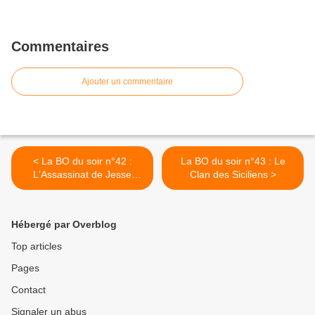
Commentaires
Ajouter un commentaire
< La BO du soir n°42 :
La BO du soir n°43 : Le
L'Assassinat de Jesse
Clan des Siciliens >
James par le lâche Robert
Ford
Hébergé par Overblog
Top articles
Pages
Contact
Signaler un abus