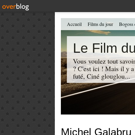
Accueil
Films du jour
Bogoss 
Le Film du
Vous voulez tout savoir
? C'est ici ! Mais il y
futé, Ciné glouglou...
Michel Galabru