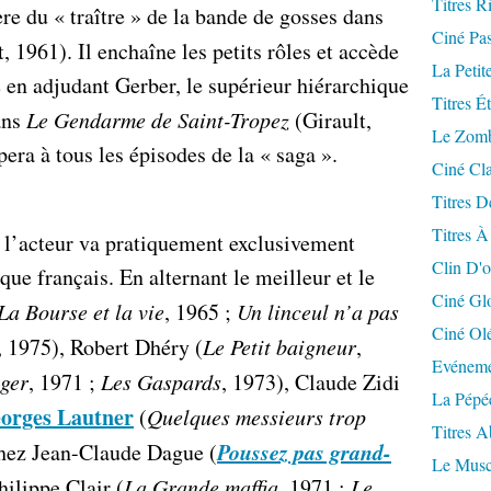
Titres R
re du « traître » de la bande de gosses dans
Ciné Pa
, 1961). Il enchaîne les petits rôles et accède
La Petit
 en adjudant Gerber, le supérieur hiérarchique
Titres É
ans
Le Gendarme de Saint-Tropez
(Girault,
Le Zomb
era à tous les épisodes de la « saga ».
Ciné Cla
Titres D
Titres À
 l’acteur va pratiquement exclusivement
Clin D'o
que français. En alternant le meilleur et le
Ciné Gl
La Bourse et la vie
, 1965 ;
Un linceul n’a pas
Ciné Ol
, 1975), Robert Dhéry (
Le Petit baigneur
,
Evéneme
ger
, 1971 ;
Les Gaspards
, 1973), Claude Zidi
La Pépé
orges Lautner
(
Quelques messieurs trop
Titres 
Poussez pas grand-
 chez Jean-Claude Dague (
Le Musc
hilippe Clair (
La Grande maffia
, 1971 ;
Le