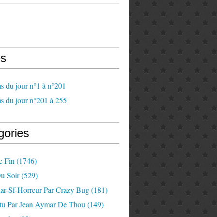
s
s du jour n°1 à n°201
s du jour n°201 à 255
gories
e Fin
(1746)
u Soir
(529)
lar-Sf-Horreur Par Crazy Bug
(181)
tu Par Jean Aymar De Thou
(149)