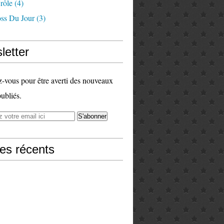
rôle
(4)
ss Du Jour
(3)
letter
vous pour être averti des nouveaux
publiés.
les récents