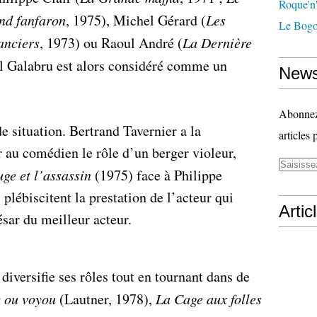
Roque'n'
nd fanfaron
, 1975), Michel Gérard (
Les
Le Bogo
anciers
, 1973) ou Raoul André (
La Dernière
l Galabru est alors considéré comme un
News
Abonnez-
 situation. Bertrand Tavernier a la
articles 
r au comédien le rôle d’un berger violeur,
uge et l’assassin
(1975) face à Philippe
 plébiscitent la prestation de l’acteur qui
Artic
sar du meilleur acteur.
diversifie ses rôles tout en tournant dans de
c ou voyou
(Lautner, 1978),
La Cage aux folles