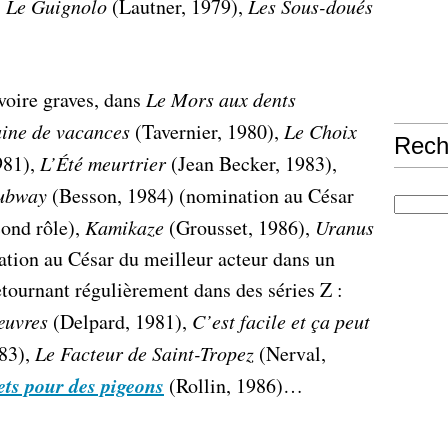
,
Le Guignolo
(Lautner, 1979),
Les Sous-doués
 voire graves, dans
Le Mors aux dents
ine de vacances
(Tavernier, 1980),
Le Choix
Rech
981),
L’Été meurtrier
(Jean Becker, 1983),
ubway
(Besson, 1984) (nomination au César
cond rôle),
Kamikaze
(Grousset, 1986),
Uranus
ation au César du meilleur acteur dans un
tournant régulièrement dans des séries Z :
œuvres
(Delpard, 1981),
C’est facile et ça peut
83),
Le Facteur de Saint-Tropez
(Nerval,
ets pour des pigeons
(Rollin, 1986)…