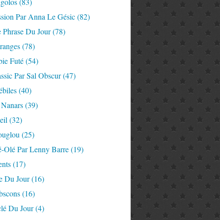
igolos
(83)
ssion Par Anna Le Gésic
(82)
e Phrase Du Jour
(78)
tranges
(78)
ie Futé
(54)
ssic Par Sal Obscur
(47)
ébiles
(40)
 Nanars
(39)
eil
(32)
ouglou
(25)
é-Olé Par Lenny Barre
(19)
nts
(17)
e Du Jour
(16)
Abscons
(16)
lé Du Jour
(4)