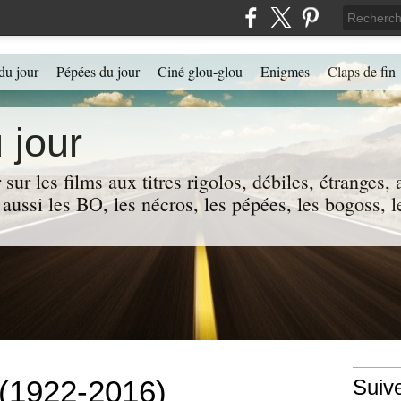
du jour
Pépées du jour
Ciné glou-glou
Enigmes
Claps de fin
 jour
 sur les films aux titres rigolos, débiles, étranges
 a aussi les BO, les nécros, les pépées, les bogoss,
 (1922-2016)
Suiv