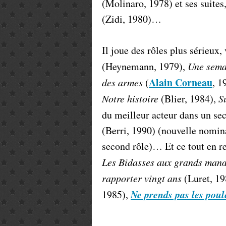
(Molinaro, 1978) et ses suites
(Zidi, 1980)…
Il joue des rôles plus sérieux,
(Heynemann, 1979),
Une sema
Alain Corneau
des armes
(
, 1
Notre histoire
(Blier, 1984),
S
du meilleur acteur dans un se
(Berri, 1990) (nouvelle nomin
second rôle)… Et ce tout en re
Les Bidasses aux grands man
rapporter vingt ans
(Luret, 19
Ne prends pas les poul
1985),