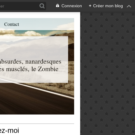
Connexion
+
Créer mon blog
Contact
, absurdes, nanardesques
 les musclés, le Zombie
ez-moi