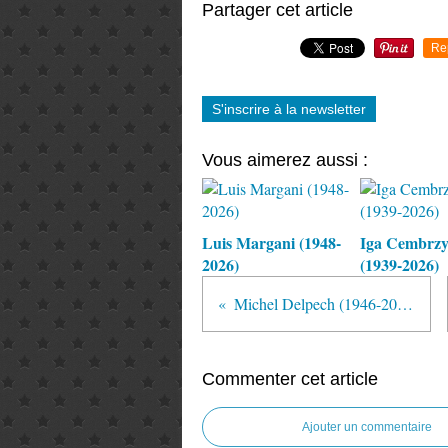
Partager cet article
Re
S'inscrire à la newsletter
Vous aimerez aussi :
Luis Margani (1948-
Iga Cembrz
2026)
(1939-2026)
Michel Delpech (1946-2016)
Commenter cet article
Ajouter un commentaire