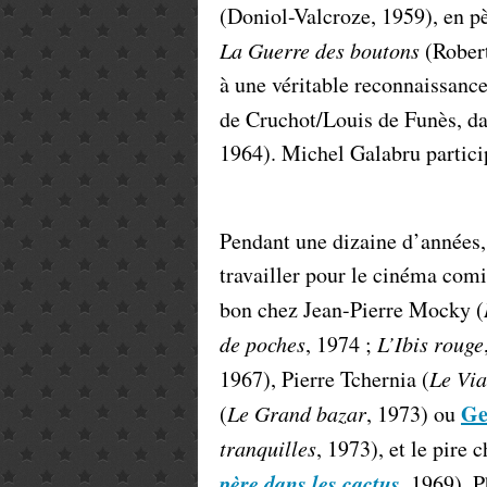
(Doniol-Valcroze, 1959), en pè
La Guerre des boutons
(Robert
à une véritable reconnaissance
de Cruchot/Louis de Funès, d
1964). Michel Galabru particip
Pendant une dizaine d’années,
travailler pour le cinéma comi
bon chez Jean-Pierre Mocky (
de poches
, 1974 ;
L’Ibis rouge
1967), Pierre Tchernia (
Le Via
Ge
(
Le Grand bazar
, 1973) ou
tranquilles
, 1973), et le pire
père dans les cactus
, 1969), P