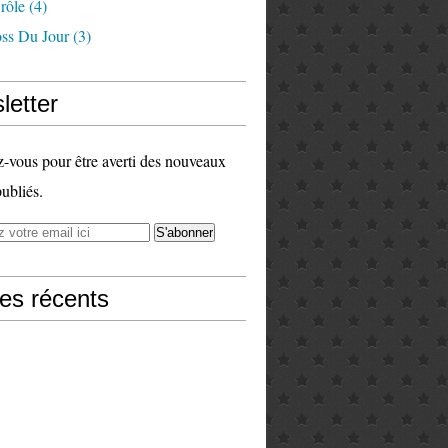
rôle
(4)
ss Du Jour
(3)
letter
vous pour être averti des nouveaux
publiés.
les récents