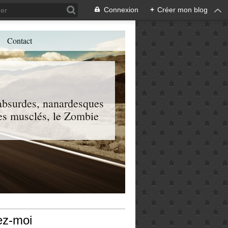
Connexion
+
Créer mon blog
Contact
, absurdes, nanardesques
 les musclés, le Zombie
ez-moi