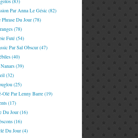
igolos
(83)
ssion Par Anna Le Gésic
(82)
e Phrase Du Jour
(78)
tranges
(78)
ie Futé
(54)
ssic Par Sal Obscur
(47)
ébiles
(40)
 Nanars
(39)
eil
(32)
ouglou
(25)
é-Olé Par Lenny Barre
(19)
nts
(17)
e Du Jour
(16)
Abscons
(16)
lé Du Jour
(4)