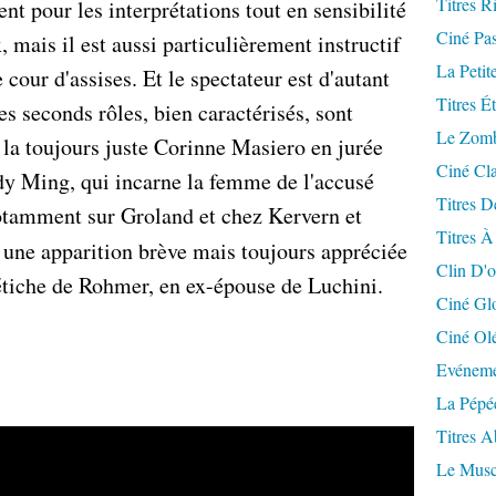
Titres R
t pour les interprétations tout en sensibilité
Ciné Pa
 mais il est aussi particulièrement instructif
La Petit
cour d'assises. Et le spectateur est d'autant
Titres É
les seconds rôles, bien caractérisés, sont
Le Zomb
 la toujours juste Corinne Masiero en jurée
Ciné Cla
ndy Ming, qui incarne la femme de l'accusé
Titres D
tamment sur Groland et chez Kervern et
Titres À
r une apparition brève mais toujours appréciée
Clin D'o
fétiche de Rohmer, en ex-épouse de Luchini.
Ciné Gl
Ciné Ol
Evéneme
La Pépé
Titres 
Le Musc