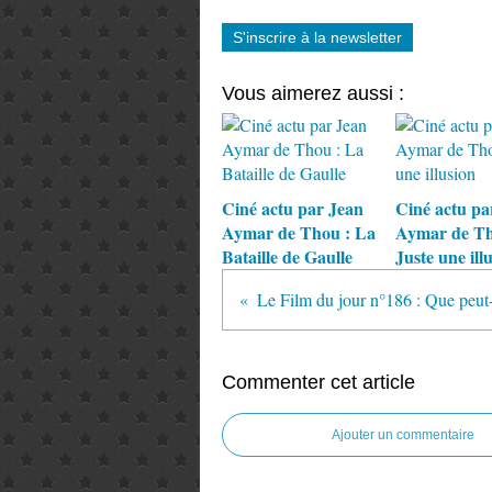
S'inscrire à la newsletter
Vous aimerez aussi :
Ciné actu par Jean
Ciné actu pa
Aymar de Thou : La
Aymar de Th
Bataille de Gaulle
Juste une ill
Commenter cet article
Ajouter un commentaire