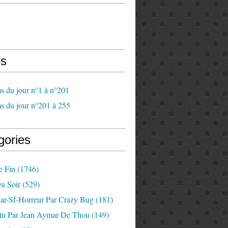
s
s du jour n°1 à n°201
s du jour n°201 à 255
gories
e Fin
(1746)
u Soir
(529)
lar-Sf-Horreur Par Crazy Bug
(181)
tu Par Jean Aymar De Thou
(149)