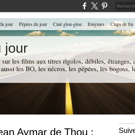
du jour
Pépées du jour
Ciné glou-glou
Enigmes
Claps de fin
 jour
 sur les films aux titres rigolos, débiles, étranges
 a aussi les BO, les nécros, les pépées, les bogoss,
ean Aymar de Thou :
Suiv