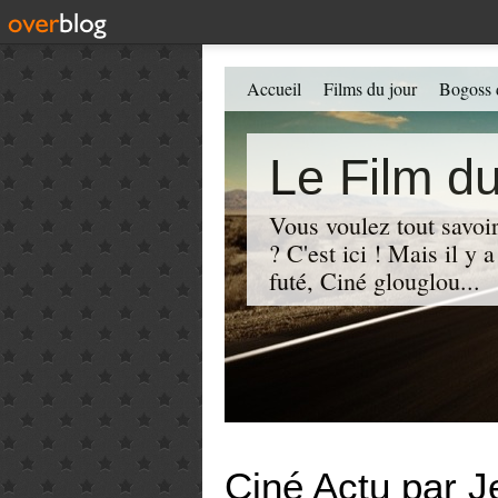
Accueil
Films du jour
Bogoss 
Le Film du
Vous voulez tout savoir
? C'est ici ! Mais il y
futé, Ciné glouglou...
Ciné Actu par J