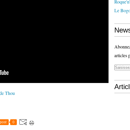
Roque'n'
Le Bogo
News
Abonnez-
articles 
Artic
 de Thou
post
0