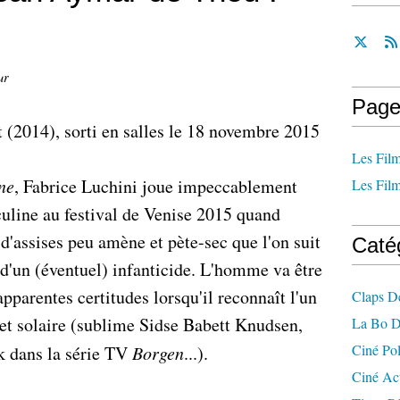
ur
Page
 (2014), sorti en salles le 18 novembre 2015
Les Film
ne
, Fabrice Luchini joue impeccablement
Les Film
culine au festival de Venise 2015 quand
d'assises peu amène et pète-sec que l'on suit
Caté
 d'un (éventuel) infanticide. L'homme va être
pparentes certitudes lorsqu'il reconnaît l'un
Claps D
 et solaire (sublime Sidse Babett Knudsen,
La Bo D
Ciné Po
 dans la série TV
Borgen
...).
Ciné Ac