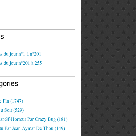
s
s du jour n°1 à n°201
s du jour n°201 à 255
gories
e Fin
(1747)
u Soir
(529)
lar-Sf-Horreur Par Crazy Bug
(181)
tu Par Jean Aymar De Thou
(149)