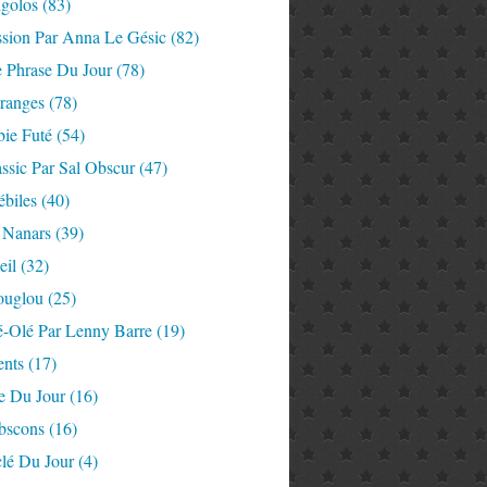
igolos
(83)
ssion Par Anna Le Gésic
(82)
e Phrase Du Jour
(78)
tranges
(78)
ie Futé
(54)
ssic Par Sal Obscur
(47)
ébiles
(40)
 Nanars
(39)
eil
(32)
ouglou
(25)
é-Olé Par Lenny Barre
(19)
nts
(17)
e Du Jour
(16)
Abscons
(16)
lé Du Jour
(4)