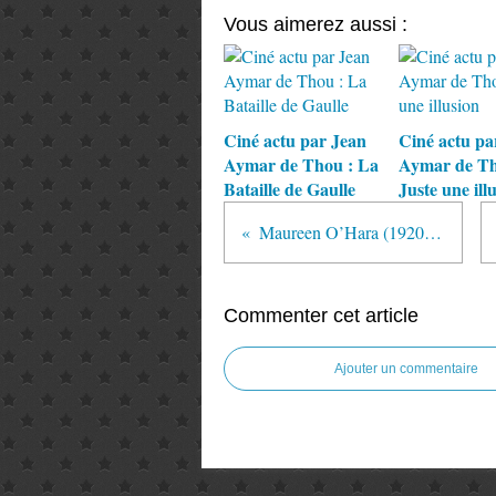
Vous aimerez aussi :
Ciné actu par Jean
Ciné actu pa
Aymar de Thou : La
Aymar de Th
Bataille de Gaulle
Juste une ill
Maureen O’Hara (1920-2015)
Commenter cet article
Ajouter un commentaire