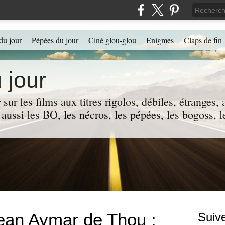
du jour
Pépées du jour
Ciné glou-glou
Enigmes
Claps de fin
 jour
 sur les films aux titres rigolos, débiles, étranges
 a aussi les BO, les nécros, les pépées, les bogoss,
ean Aymar de Thou :
Suiv