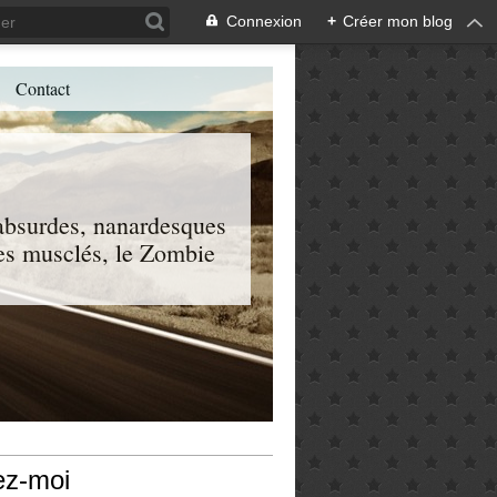
Connexion
+
Créer mon blog
Contact
, absurdes, nanardesques
 les musclés, le Zombie
ez-moi