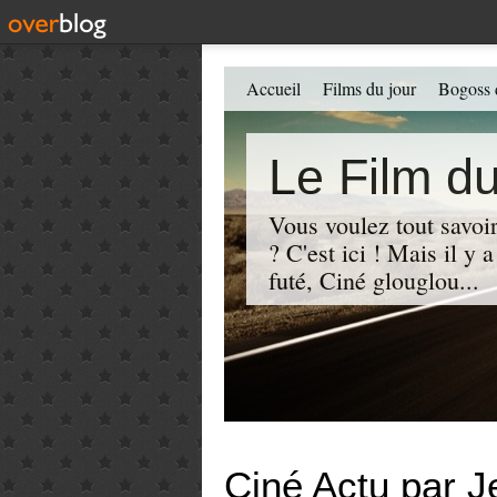
Accueil
Films du jour
Bogoss 
Le Film du
Vous voulez tout savoir
? C'est ici ! Mais il y
futé, Ciné glouglou...
Ciné Actu par J