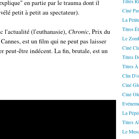
Titres R
explique" en partie par le trauma dont il
Ciné Pa
vélé petit à petit au spectateur).
La Petit
Titres É
 l'actualité (l'euthanasie),
Chronic
, Prix du
Le Zomb
 Cannes, est un film qui ne peut pas laisser
Ciné Cla
er peut-être indécent. La fin, brutale, est un
Titres D
Titres À
Clin D'o
Ciné Gl
Ciné Ol
Evéneme
La Pépé
Titres 
Le Musc