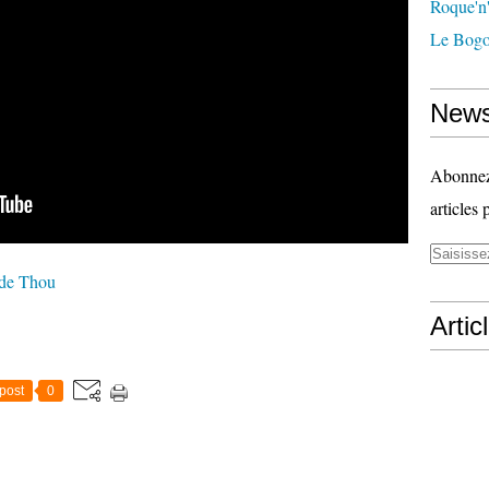
Roque'n'
Le Bogo
News
Abonnez-
articles 
 de Thou
Artic
post
0