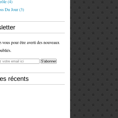
rôle
(4)
ss Du Jour
(3)
letter
vous pour être averti des nouveaux
publiés.
les récents