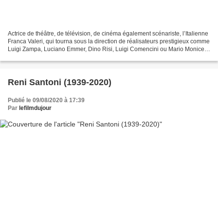
Actrice de théâtre, de télévision, de cinéma également scénariste, l’Italienne
Franca Valeri, qui tourna sous la direction de réalisateurs prestigieux comme
Luigi Zampa, Luciano Emmer, Dino Risi, Luigi Comencini ou Mario Monicelli
, est décédée le 9 août...
Reni Santoni (1939-2020)
Publié le 09/08/2020 à 17:39
Par
lefilmdujour