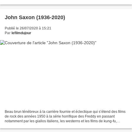
emporte le vent (Fleming, 1939). Olivia...
John Saxon (1936-2020)
Publié le 26/07/2020 à 15:21
Par
lefilmdujour
Beau brun ténébreux à la carrière fournie et éclectique qui s’étend des films
de rock des années 1950 à la série horrifique des Freddy en passant
notamment par les giallos italiens, les westerns et les films de kung-fu,
l’acteur américain John Saxon est...