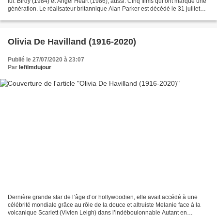
lui. Birdy (1984) et Angel Heart (1986), aussi. Cinq films qui ont marqué une
génération. Le réalisateur britannique Alan Parker est décédé le 31 juillet
2020 à l’âge de 76 ans....
Olivia De Havilland (1916-2020)
Publié le 27/07/2020 à 23:07
Par
lefilmdujour
Dernière grande star de l’âge d’or hollywoodien, elle avait accédé à une
célébrité mondiale grâce au rôle de la douce et altruiste Melanie face à la
volcanique Scarlett (Vivien Leigh) dans l’indéboulonnable Autant en