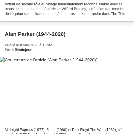
Acteur de second rôle au visage immédiatement reconnaissable avec sa
moustache imposante, l’Américain Wilford Brimley, qui fut l’un des membres
de l’équipe scientifique en butte à un parasite extraterrestre dans The Thing
(Carpenter, 1982) et l’un des...
Alan Parker (1944-2020)
Publié le 02/08/2020 à 15:02
Par
lefilmdujour
Midnight Express (1977), Fame (1980) et Pink Floyd The Wall (1982), c’était