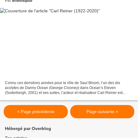
Par
lefilmdujour
Connu ces dernières années pour le rôle de Saul Bloom, l’un des dix
acolytes de Danny Ocean (George Clooney) dans Ocean’s Eleven
(Soderbergh, 2001) et ses suites, l’acteur et réalisateur Carl Reiner est
décédé le 29 juin 2020 à l’âge de 98 ans. Figure...
< Page précédente
Page suivante >
Hébergé par Overblog