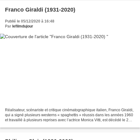
Franco Giraldi (1931-2020)
Publié le 05/12/2020 à 16:48
Par
lefilmdujour
Réalisateur, scénariste et critique cinématographique italien, Franco Giraldi,
qui a signé plusieurs westerns « spaghettis » réussis dans les années 1960
et travaillé à plusieurs reprises avec l’actrice Monica Vitti, est décédé le 2
décembre 2020 à l’âge...