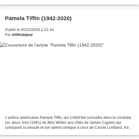
Quand tu seras débloqué,...
Pamela Tiffin (1942-2020)
Publié le 05/12/2020 à 21:44
Par
lefilmdujour
L’actrice américaine Pamela Tiffin, qui s’était fait connaître dans la comédie
Un, deux, trois (1961) de Billy Wilder aux côtés de James Cagney qui
comparait sa beauté et son talent comique à ceux de Carole Lombard, Kay
Kendall et Lucile Ball, est décédée...