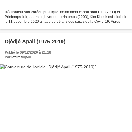
Réalisateur sud-coréen prolifique, notamment connu pour L’Île (2000) et
Printemps été, automne, hiver et… printemps (2003), Kim Ki-duk est décédé
le 11 décembre 2020 à l’âge de 59 ans des suites de la Covid-19. Après
avoir fait des études d’agriculture,...
Djédjé Apali (1975-2019)
Publié le 09/12/2020 à 21:18
Par
lefilmdujour