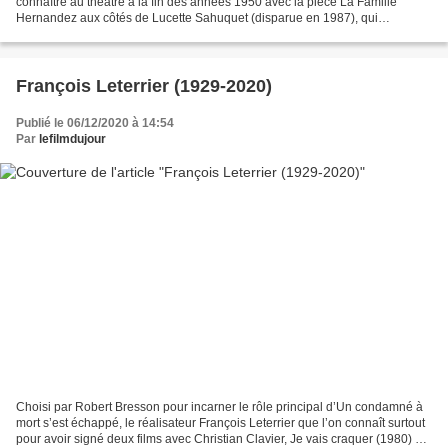
connaître au théâtre à la fin des années 1950 avec la pièce La Famille
Hernandez aux côtés de Lucette Sahuquet (disparue en 1987), qui
deviendra son épouse, et Marthe Villalonga....
François Leterrier (1929-2020)
Publié le 06/12/2020 à 14:54
Par
lefilmdujour
Choisi par Robert Bresson pour incarner le rôle principal d’Un condamné à
mort s’est échappé, le réalisateur François Leterrier que l’on connaît surtout
pour avoir signé deux films avec Christian Clavier, Je vais craquer (1980) et