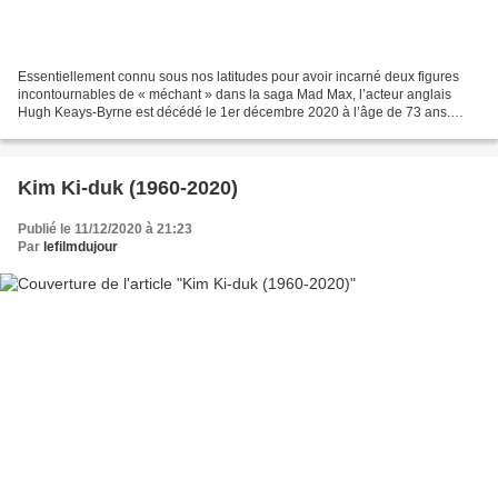
Essentiellement connu sous nos latitudes pour avoir incarné deux figures
incontournables de « méchant » dans la saga Mad Max, l’acteur anglais
Hugh Keays-Byrne est décédé le 1er décembre 2020 à l’âge de 73 ans.
Dans Mad Max (1978), le premier long métrage...
Kim Ki-duk (1960-2020)
Publié le 11/12/2020 à 21:23
Par
lefilmdujour