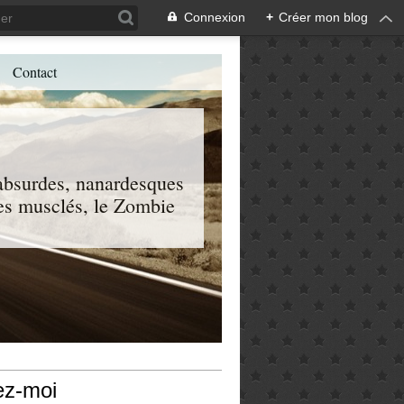
Connexion
+
Créer mon blog
Contact
, absurdes, nanardesques
 les musclés, le Zombie
ez-moi