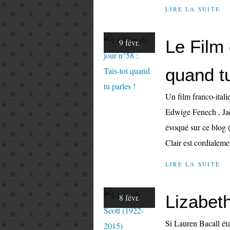
LIRE LA SUITE
Le Film 
9 févr.
quand tu
Un film franco-ita
Edwige Fenech , Jac
évoqué sur ce blog (v
Clair est cordialemen
LIRE LA SUITE
Lizabet
8 févr.
Si Lauren Bacall éta