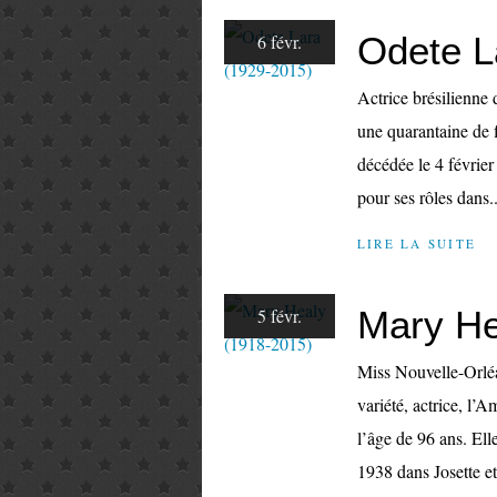
Odete L
6 févr.
Actrice brésilienne 
une quarantaine de 
décédée le 4 février
pour ses rôles dans..
LIRE LA SUITE
Mary He
5 févr.
Miss Nouvelle-Orléan
variété, actrice, l’
l’âge de 96 ans. Ell
1938 dans Josette et