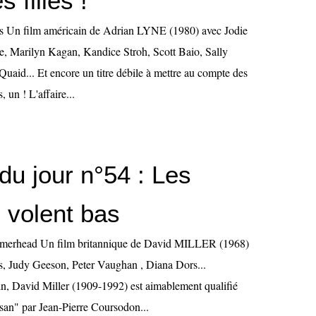
s filles !
xes Un film américain de Adrian LYNE (1980) avec Jodie
ie, Marilyn Kagan, Kandice Stroh, Scott Baio, Sally
uaid... Et encore un titre débile à mettre au compte des
, un ! L'affaire...
du jour n°54 : Les
 volent bas
ammerhead Un film britannique de David MILLER (1968)
, Judy Geeson, Peter Vaughan , Diana Dors...
in, David Miller (1909-1992) est aimablement qualifié
tisan" par Jean-Pierre Coursodon...