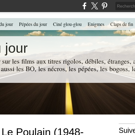
du jour
Pépées du jour
Ciné glou-glou
Enigmes
Claps de fin
 jour
 sur les films aux titres rigolos, débiles, étranges
 a aussi les BO, les nécros, les pépées, les bogoss,
 Le Poulain (1948-
Suiv