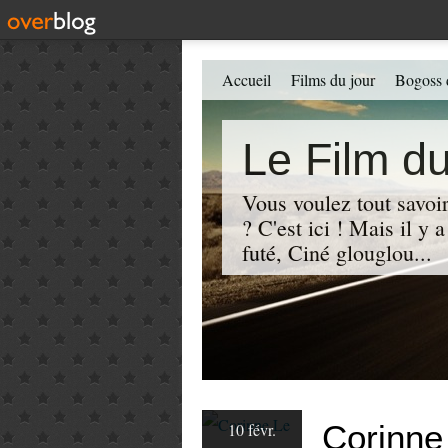
Accueil
Films du jour
Bogoss 
Le Film du
Vous voulez tout savoir
? C'est ici ! Mais il y
futé, Ciné glouglou...
Corinne
10 févr.