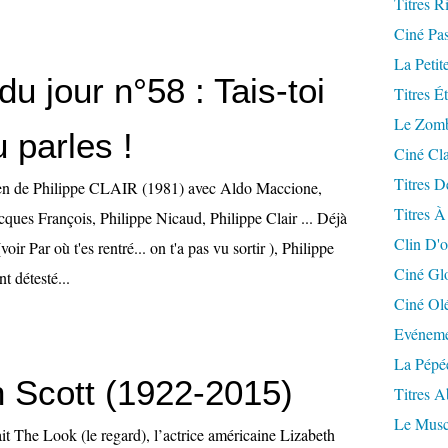
Titres R
Ciné Pa
La Petit
du jour n°58 : Tais-toi
Titres É
Le Zomb
 parles !
Ciné Cla
Titres D
lien de Philippe CLAIR (1981) avec Aldo Maccione,
Titres À
ques François, Philippe Nicaud, Philippe Clair ... Déjà
Clin D'o
oir Par où t'es rentré... on t'a pas vu sortir ), Philippe
Ciné Gl
t détesté...
Ciné Ol
Evéneme
La Pépé
h Scott (1922-2015)
Titres 
Le Musc
it The Look (le regard), l’actrice américaine Lizabeth