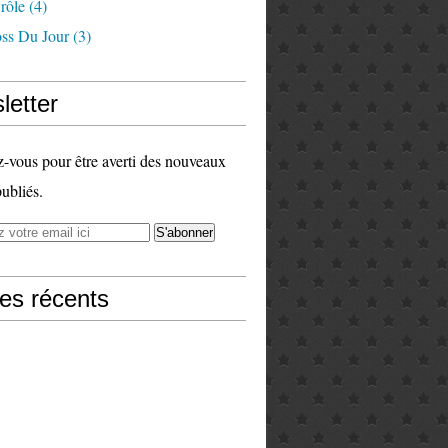
rôle
(4)
ss Du Jour
(3)
letter
vous pour être averti des nouveaux
publiés.
les récents