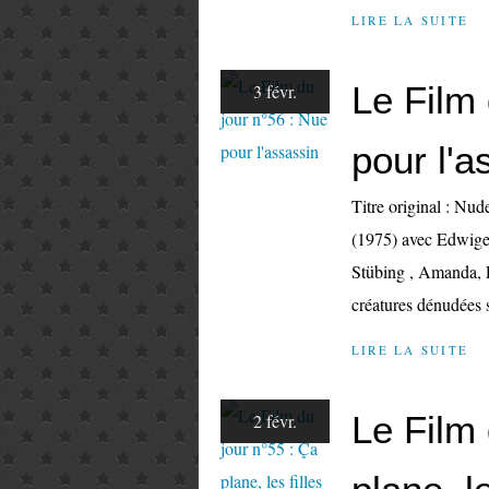
LIRE LA SUITE
Le Film 
3 févr.
pour l'a
Titre original : Nu
(1975) avec Edwige
Stübing , Amanda, F
créatures dénudées s
LIRE LA SUITE
Le Film 
2 févr.