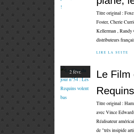
plane, le
Titre original : Fo
Foster, Cherie Curr
Kellerman , Randy Q
distributeurs français
LIRE LA SUITE
Le Film 
2 févr.
Requins
Titre original : H
avec Vince Edwards
Réalisateur américa
de "très insipide ar