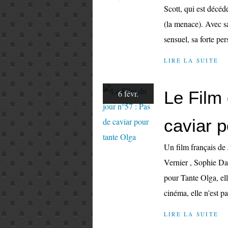
Scott, qui est décéd
(la menace). Avec sa
sensuel, sa forte per
LIRE LA SUITE
Le Film 
6 févr.
caviar p
Un film français de
Vernier , Sophie Da
pour Tante Olga, elle
cinéma, elle n'est pa
LIRE LA SUITE