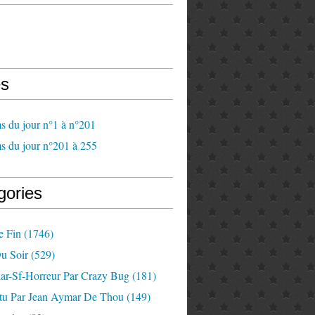
s
s du jour n°1 à n°201
s du jour n°201 à 255
gories
e Fin
(1746)
u Soir
(529)
lar-Sf-Horreur Par Crazy Bug
(181)
tu Par Jean Aymar De Thou
(149)