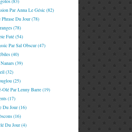
igolos
(83)
ssion Par Anna Le Gésic
(82)
e Phrase Du Jour
(78)
tranges
(78)
ie Futé
(54)
ssic Par Sal Obscur
(47)
ébiles
(40)
 Nanars
(39)
eil
(32)
ouglou
(25)
é-Olé Par Lenny Barre
(19)
nts
(17)
e Du Jour
(16)
Abscons
(16)
lé Du Jour
(4)