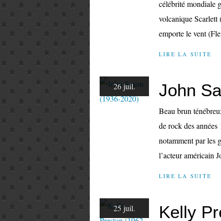
célébrité mondiale g
volcanique Scarlett
emporte le vent (Fle
LIRE LA SUITE
John Sa
26 juil.
Beau brun ténébreux 
de rock des années 
notamment par les gi
l’acteur américain J
LIRE LA SUITE
Kelly P
25 juil.