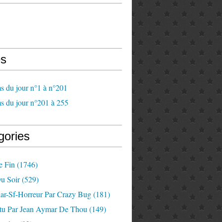
s
s du jour n°1 à n°201
s du jour n°201 à 255
gories
e Fin
(1746)
u Soir
(529)
lar-Sf-Horreur Par Crazy Bug
(181)
tu Par Jean Aymar De Thou
(149)