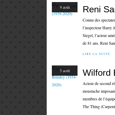
Reni Sa
9 août
Connu des spectateur
l’inspecteur Harry 
Siegel, l’acteur amé
de 81 ans. Reni Sant
LIRE LA SUITE
Wilford
5 août
Acteur de second rô
moustache imposante
membres de l’équipe 
The Thing (Carpenter