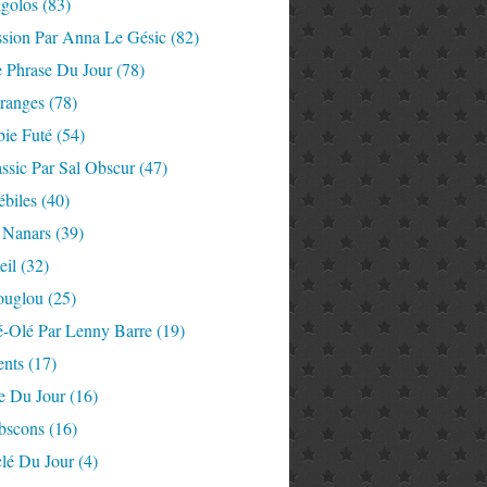
igolos
(83)
ssion Par Anna Le Gésic
(82)
e Phrase Du Jour
(78)
tranges
(78)
ie Futé
(54)
ssic Par Sal Obscur
(47)
ébiles
(40)
 Nanars
(39)
eil
(32)
ouglou
(25)
é-Olé Par Lenny Barre
(19)
nts
(17)
e Du Jour
(16)
Abscons
(16)
lé Du Jour
(4)