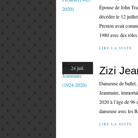
Épouse de John Trav
décédée le 12 juille
Preston avait comme
1980 avec des rôles à
LIRE LA SUITE
Zizi Je
24 juil.
Danseuse de ballet,
Jeanmaire, immortali
2020 à l’âge de 96 
danseuse avec les Ba
LIRE LA SUITE