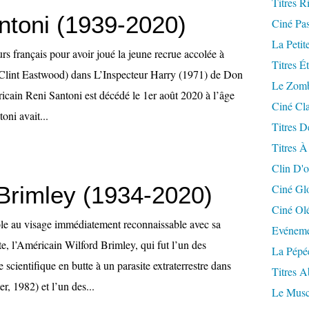
Titres R
ntoni (1939-2020)
Ciné Pa
La Petit
s français pour avoir joué la jeune recrue accolée à
Titres É
(Clint Eastwood) dans L’Inspecteur Harry (1971) de Don
Le Zomb
ricain Reni Santoni est décédé le 1er août 2020 à l’âge
Ciné Cla
oni avait...
Titres D
Titres À
Clin D'o
 Brimley (1934-2020)
Ciné Gl
Ciné Ol
le au visage immédiatement reconnaissable avec sa
Evéneme
, l’Américain Wilford Brimley, qui fut l’un des
La Pépé
scientifique en butte à un parasite extraterrestre dans
Titres 
, 1982) et l’un des...
Le Musc