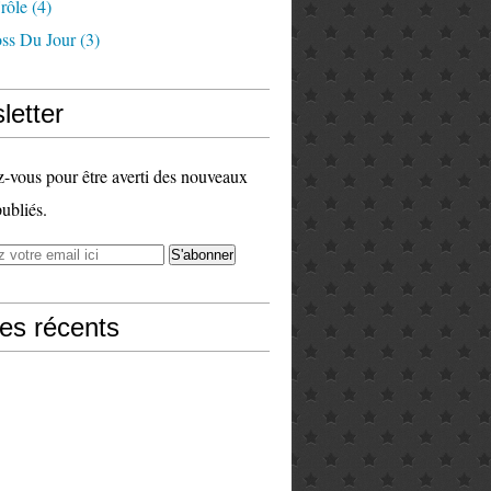
rôle
(4)
ss Du Jour
(3)
letter
vous pour être averti des nouveaux
publiés.
les récents