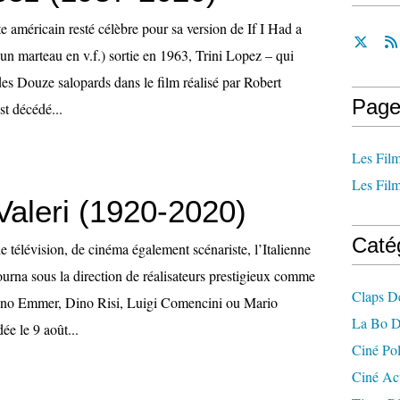
te américain resté célèbre pour sa version de If I Had a
un marteau en v.f.) sortie en 1963, Trini Lopez – qui
 des Douze salopards dans le film réalisé par Robert
Page
st décédé...
Les Film
Les Film
Valeri (1920-2020)
Caté
de télévision, de cinéma également scénariste, l’Italienne
ourna sous la direction de réalisateurs prestigieux comme
Claps D
no Emmer, Dino Risi, Luigi Comencini ou Mario
La Bo D
ée le 9 août...
Ciné Po
Ciné Ac