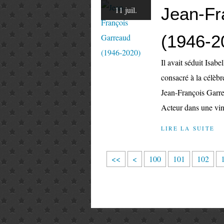
Jean-Fr
11 juil.
(1946-2
Il avait séduit Isa
consacré à la célèb
Jean-François Garrea
Acteur dans une vin
LIRE LA SUITE
<<
<
100
101
102