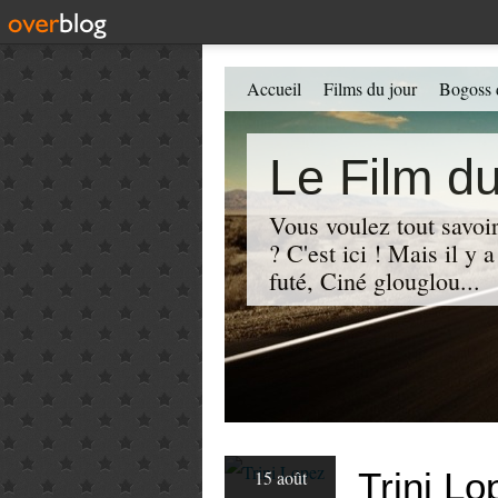
Accueil
Films du jour
Bogoss 
Le Film du
Vous voulez tout savoir
? C'est ici ! Mais il y
futé, Ciné glouglou...
Trini L
15 août