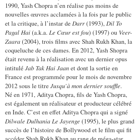
1990, Yash Chopra n’en réalise pas moins de
nouvelles œuvres acclamées à la fois par le public
et la critique, à l’instar de
Darr
(1993),
Dil To
Pagal Hai
(a.k.a.
Le Cœur est fou
) (1997) ou
Veer-
Zaara
(2004), trois films avec Shah Rukh Khan, la
coqueluche de ces dames. En 2012, Yash Shopra
était revenu à la réalisation avec un dernier opus
intitulé
Jab Tak Hai Jaan
et dont la sortie en
France est programmée pour le mois de novembre
2012 sous le titre
Jusqu’à mon dernier souffle
.
Né en 1971, Aditya Chopra, fils de Yash Chopra,
est également un réalisateur et producteur célébré
en Inde. C’est en effet Aditya Chopra qui a signé
Dilwale Dulhania Le Jayenge
(1995), le plus grand
succès de l’histoire de Bollywood et le film qui fit
accéder Shah Rukh Khan au rang de méga-star.