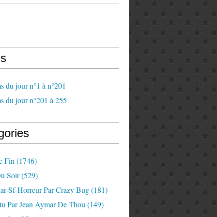
s
s du jour n°1 à n°201
s du jour n°201 à 255
gories
e Fin
(1746)
u Soir
(529)
lar-Sf-Horreur Par Crazy Bug
(181)
tu Par Jean Aymar De Thou
(149)