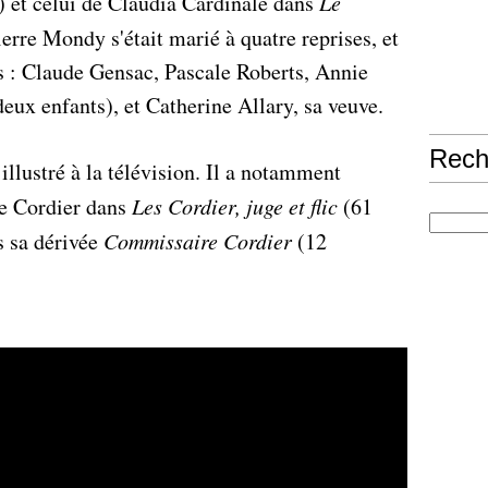
 et celui de Claudia Cardinale dans
Le
ierre Mondy s'était marié à quatre reprises, et
 : Claude Gensac, Pascale Roberts, Annie
deux enfants), et Catherine Allary, sa veuve.
Rech
llustré à la télévision. Il a notamment
re Cordier dans
Les Cordier, juge et flic
(61
s sa dérivée
Commissaire Cordier
(12