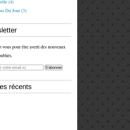
rôle
(4)
ss Du Jour
(3)
letter
vous pour être averti des nouveaux
publiés.
les récents