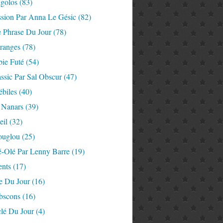
igolos
(83)
ssion Par Anna Le Gésic
(82)
e Phrase Du Jour
(78)
tranges
(78)
ie Futé
(54)
ssic Par Sal Obscur
(47)
ébiles
(40)
 Nanars
(39)
eil
(32)
ouglou
(25)
é-Olé Par Lenny Barre
(19)
nts
(17)
e Du Jour
(16)
Abscons
(16)
lé Du Jour
(4)