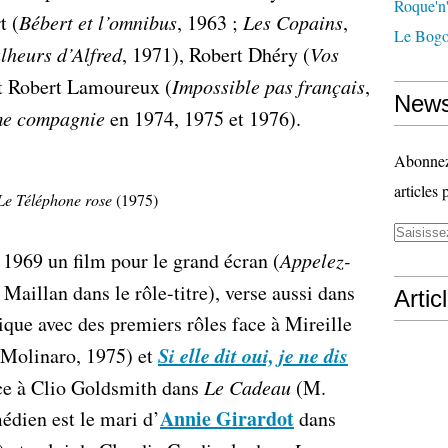
Roque'n'
t (
Bébert et l’omnibus
, 1963 ;
Les Copains
,
Le Bogo
lheurs d’Alfred
, 1971), Robert Dhéry (
Vos
et Robert Lamoureux (
Impossible pas français
,
News
me compagnie
en 1974, 1975 et 1976).
Abonnez-
articles 
Le Téléphone rose
(1975)
 1969 un film pour le grand écran (
Appelez-
 Maillan dans le rôle-titre), verse aussi dans
Artic
que avec des premiers rôles face à Mireille
Si elle dit oui, je ne dis
Molinaro, 1975) et
ace à Clio Goldsmith dans
Le Cadeau
(M.
Annie Girardot
édien est le mari d’
dans