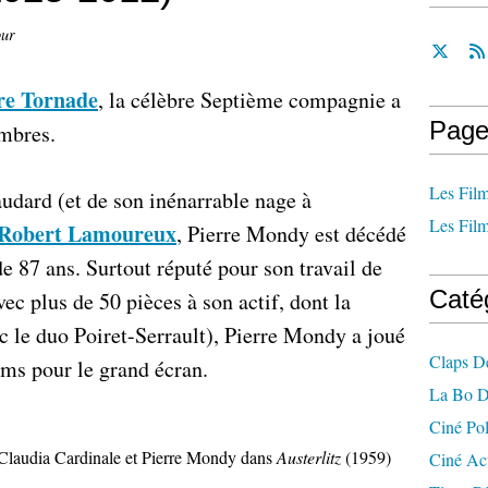
our
re Tornade
, la célèbre Septième compagnie a
Page
mbres.
Les Film
udard (et de son inénarrable nage à
Les Film
Robert Lamoureux
, Pierre Mondy est décédé
e 87 ans. Surtout réputé pour son travail de
Caté
ec plus de 50 pièces à son actif, dont la
c le duo Poiret-Serrault), Pierre Mondy a joué
Claps D
lms pour le grand écran.
La Bo D
Ciné Po
Claudia Cardinale et Pierre Mondy dans
Austerlitz
(1959)
Ciné Ac