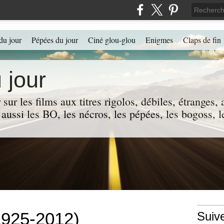
du jour
Pépées du jour
Ciné glou-glou
Enigmes
Claps de fin
 jour
 sur les films aux titres rigolos, débiles, étranges
 a aussi les BO, les nécros, les pépées, les bogoss,
1925-2012)
Suiv