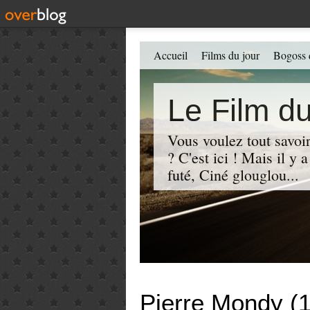
Accueil
Films du jour
Bogoss 
Le Film du
Vous voulez tout savoir
? C'est ici ! Mais il y
futé, Ciné glouglou...
Pierre Mondy (