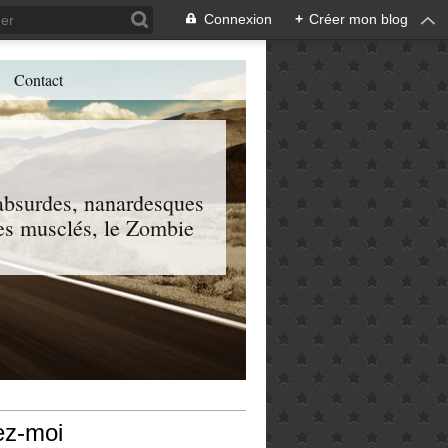
Connexion
+
Créer mon blog
Contact
, absurdes, nanardesques
 les musclés, le Zombie
ez-moi