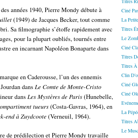
Titres R
 des années 1940, Pierre Mondy débute à
Ciné Pa
illet
(1949) de Jacques Becker, tout comme
La Petit
ri. Sa filmographie s’étoffe rapidement avec
Titres É
ges, pour la plupart oubliés, tournés entre
Le Zomb
llustre en incarnant Napoléon Bonaparte dans
Ciné Cla
Titres D
Titres À
Clin D'o
emarque en Caderousse, l’un des ennemis
Ciné Gl
 Jourdan dans
Le Comte de Monte-Cristo
Ciné Ol
rineur dans
Les Mystères de Paris
(Hunebelle,
Evéneme
ompartiment tueurs
(Costa-Gavras, 1964), en
La Pépé
k-end à Zuydcoote
(Verneuil, 1964).
Titres 
Le Musc
e de prédilection et Pierre Mondy travaille