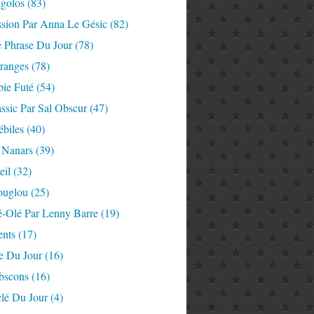
igolos
(83)
ssion Par Anna Le Gésic
(82)
e Phrase Du Jour
(78)
tranges
(78)
ie Futé
(54)
ssic Par Sal Obscur
(47)
ébiles
(40)
 Nanars
(39)
eil
(32)
ouglou
(25)
é-Olé Par Lenny Barre
(19)
nts
(17)
e Du Jour
(16)
Abscons
(16)
lé Du Jour
(4)