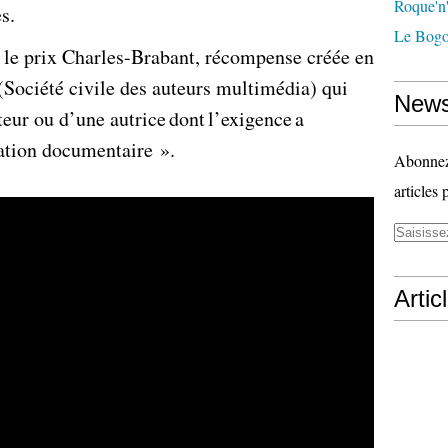
Roque'n'
s.
Le Bogo
3 le prix Charles-Brabant, récompense créée en
(Société civile des auteurs multimédia) qui
News
teur ou d’une autrice dont l’exigence a
éation documentaire ».
Abonnez-
articles 
Artic