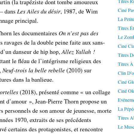
rtin (la trapéziste dont tombe amoureux
Titres R
Ciné Pa
– dans
Les Ailes du désir
, 1987, de Wim
La Petit
nnage principal.
Titres É
 Thorn les documentaires
On n’est pas des
Le Zomb
s ravages de la double peine faite aux sans-
Ciné Cla
s d’un danseur de hip hop,
Allez Yallah !
Titres D
ant le fléau de l’intégrisme religieux des
Titres À
,
Neuf-trois la belle rebelle
(2010) sur
Clin D'o
ures dans la banlieue.
Ciné Gl
Ciné Ol
ortelles
(2018), présenté comme « un collage
Evéneme
hant d’amour », Jean-Pierre Thorn propose un
La Pépé
rs personnels de son amour de jeunesse, morte
Titres 
nées 1970, extraits de ses précédents
Le Musc
uvé certains des protagonistes, et rencontre