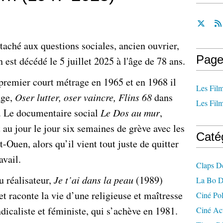
aché aux questions sociales, ancien ouvrier,
Page
 est décédé le 5 juillet 2025 à l'âge de 78 ans.
 premier court métrage en 1965 et en 1968 il
Les Film
age,
Oser lutter, oser vaincre, Flins 68
dans
Les Film
. Le documentaire social
Le Dos au mur
,
au jour le jour six semaines de grève avec les
Caté
-Ouen, alors qu’il vient tout juste de quitter
avail.
Claps D
u réalisateur,
Je t’ai dans la peau
(1989)
La Bo D
 et raconte la vie d’une religieuse et maîtresse
Ciné Po
dicaliste et féministe, qui s’achève en 1981.
Ciné Ac