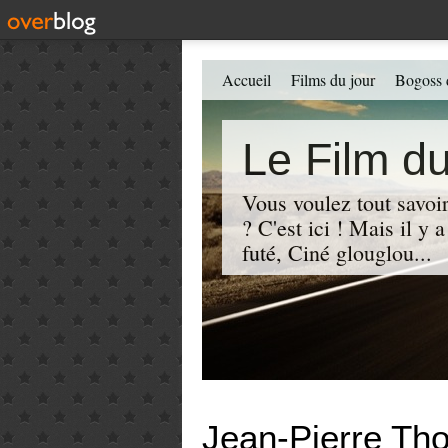
Accueil
Films du jour
Bogoss 
Le Film du
Vous voulez tout savoir
? C'est ici ! Mais il y
futé, Ciné glouglou...
Jean-Pierre Th