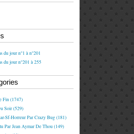
s
s du jour n°1 à n°201
s du jour n°201 à 255
gories
e Fin
(1747)
u Soir
(529)
lar-Sf-Horreur Par Crazy Bug
(181)
tu Par Jean Aymar De Thou
(149)