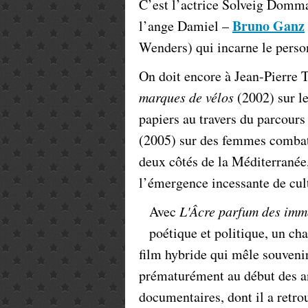
C’est l’actrice Solveig Domma
Bruno Ganz
l’ange Damiel –
Wenders) qui incarne le perso
On doit encore à Jean-Pierre
marques de vélos
(2002) sur le
papiers au travers du parcour
(2005) sur des femmes combatt
deux côtés de la Méditerranée
l’émergence incessante de cult
Avec
L'Âcre parfum des imm
poétique et politique, un c
film hybride qui mêle souveni
prématurément au début des an
documentaires, dont il a retro