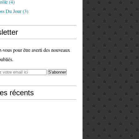
rôle
(4)
ss Du Jour
(3)
letter
vous pour être averti des nouveaux
publiés.
les récents