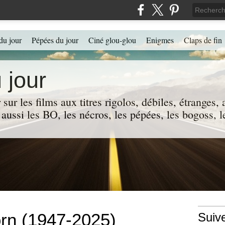
du jour
Pépées du jour
Ciné glou-glou
Enigmes
Claps de fin
 jour
 sur les films aux titres rigolos, débiles, étranges
 a aussi les BO, les nécros, les pépées, les bogoss,
orn (1947-2025)
Suiv