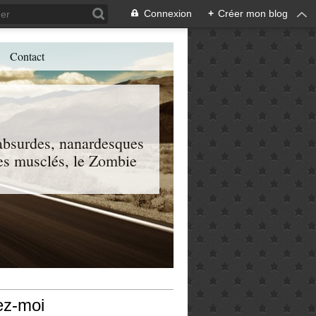
Connexion
+
Créer mon blog
Contact
, absurdes, nanardesques
 les musclés, le Zombie
ez-moi