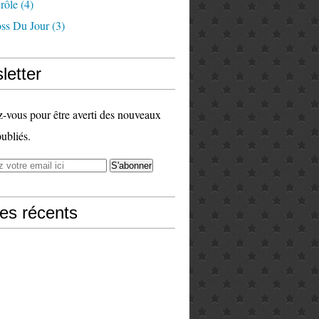
rôle
(4)
ss Du Jour
(3)
letter
vous pour être averti des nouveaux
publiés.
les récents