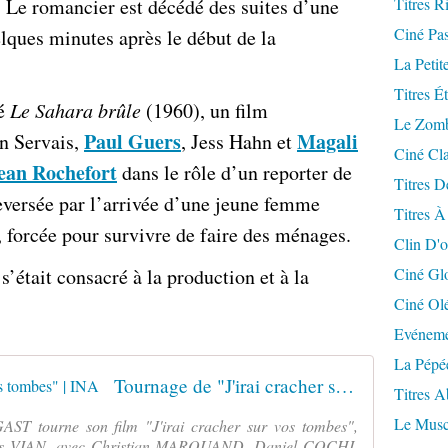
 Le romancier est décédé des suites d’une
Titres R
Ciné Pa
lques minutes après le début de la
La Petit
Titres É
né
Le Sahara brûle
(1960), un film
Le Zomb
Paul Guers
Magali
an Servais,
, Jess Hahn et
Ciné Cla
ean Rochefort
dans le rôle d’un reporter de
Titres D
leversée par l’arrivée d’une jeune femme
Titres À
, forcée pour survivre de faire des ménages.
Clin D'o
’était consacré à la production et à la
Ciné Gl
Ciné Ol
Evéneme
La Pépé
Tournage de "J'irai cracher sur vos tombes" | INA
Titres 
Le Musc
AST tourne son film "J'irai cracher sur vos tombes",
ris VIAN, avec Christian MARQUAND, Daniel COCHI,