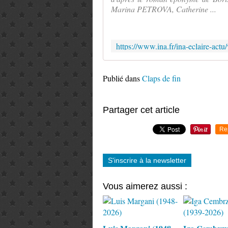
Marina PETROVA, Catherine ...
Publié dans
Claps de fin
Partager cet article
Re
S'inscrire à la newsletter
Vous aimerez aussi :