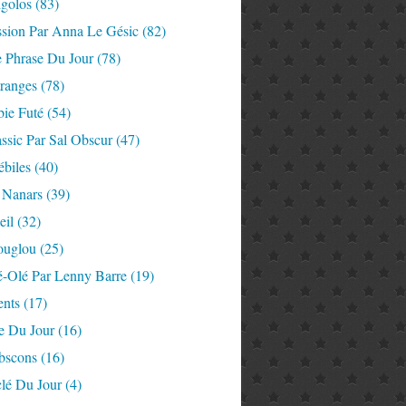
igolos
(83)
ssion Par Anna Le Gésic
(82)
e Phrase Du Jour
(78)
tranges
(78)
ie Futé
(54)
ssic Par Sal Obscur
(47)
ébiles
(40)
 Nanars
(39)
eil
(32)
ouglou
(25)
é-Olé Par Lenny Barre
(19)
nts
(17)
e Du Jour
(16)
Abscons
(16)
lé Du Jour
(4)