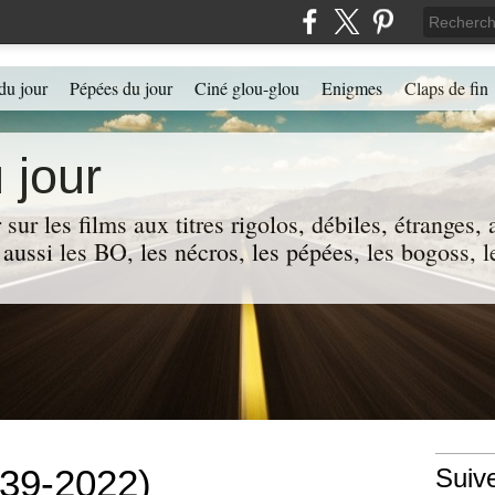
du jour
Pépées du jour
Ciné glou-glou
Enigmes
Claps de fin
 jour
 sur les films aux titres rigolos, débiles, étranges
 a aussi les BO, les nécros, les pépées, les bogoss,
939-2022)
Suiv