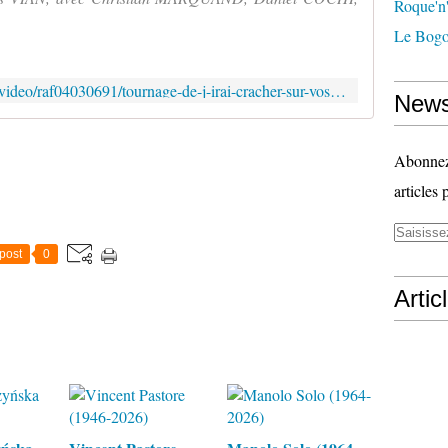
Roque'n'
Le Bogo
https://www.ina.fr/ina-eclaire-actu/video/raf04030691/tournage-de-j-irai-cracher-sur-vos-tombes
News
Abonnez-
articles 
post
0
Artic