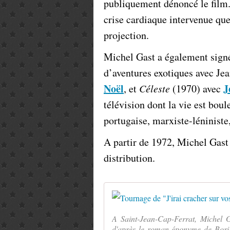
publiquement dénoncé le film.
crise cardiaque intervenue que
projection.
Michel Gast a également sig
d’aventures exotiques avec Je
Noël
J
, et
Céleste
(1970) avec
télévision dont la vie est bou
portugaise, marxiste-léniniste
A partir de 1972, Michel Gast s
distribution.
A Saint-Jean-Cap-Ferrat, Michel G
d'après le roman éponyme de Bo