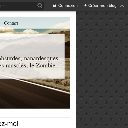
Connexion
+
Créer mon blog
Contact
, absurdes, nanardesques
 les musclés, le Zombie
ez-moi