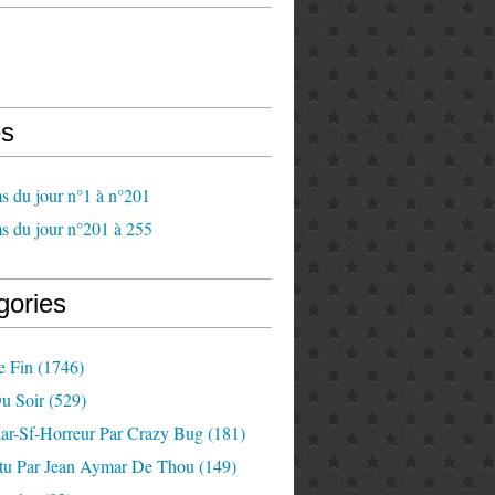
s
s du jour n°1 à n°201
s du jour n°201 à 255
gories
e Fin
(1746)
u Soir
(529)
lar-Sf-Horreur Par Crazy Bug
(181)
tu Par Jean Aymar De Thou
(149)