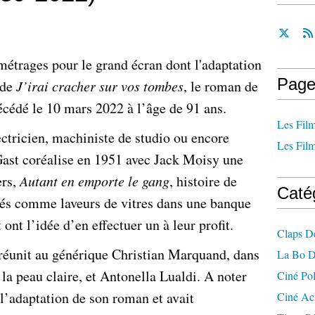
métrages pour le grand écran dont l'adaptation
Page
 de
J’irai cracher sur vos tombes
, le roman de
écédé le 10 mars 2022 à l’âge de 91 ans.
Les Film
ctricien, machiniste de studio ou encore
Les Film
Gast coréalise en 1951 avec Jack Moisy une
ers,
Autant en emporte le gang
, histoire de
Caté
s comme laveurs de vitres dans une banque
t ont l’idée d’en effectuer un à leur profit.
Claps D
réunit au générique Christian Marquand, dans
La Bo D
la peau claire, et Antonella Lualdi. A noter
Ciné Po
l’adaptation de son roman et avait
Ciné Ac