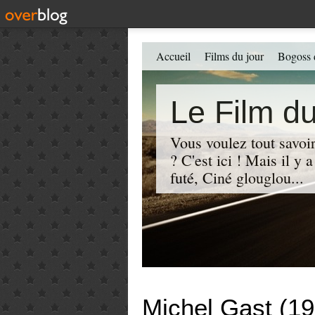
Accueil
Films du jour
Bogoss 
Le Film du
Vous voulez tout savoir
? C'est ici ! Mais il y
futé, Ciné glouglou...
Michel Gast (1