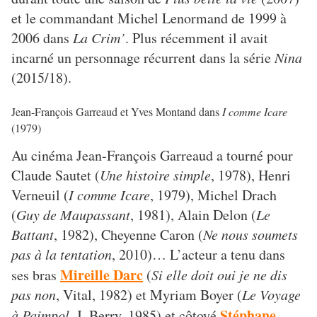
et le commandant Michel Lenormand de 1999 à
2006 dans
La Crim’
. Plus récemment il avait
incarné un personnage récurrent dans la série
Nina
(2015/18).
Jean-François Garreaud et Yves Montand dans
I comme Icare
(1979)
Au cinéma Jean-François Garreaud a tourné pour
Claude Sautet (
Une histoire simple
, 1978), Henri
Verneuil (
I comme Icare
, 1979), Michel Drach
(
Guy de Maupassant
, 1981), Alain Delon (
Le
Battant
, 1982), Cheyenne Caron (
Ne nous soumets
pas à la tentation
, 2010)… L’acteur a tenu dans
Mireille Darc
ses bras
(
Si elle doit oui je ne dis
pas non
, Vital, 1982) et Myriam Boyer (
Le Voyage
Stéphane
à Paimpol
, J. Berry, 1985) et côtoyé