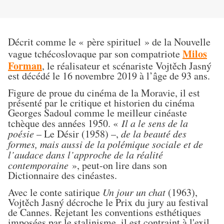
D
écrit comme le « père spirituel » de la Nouvelle
Milos
vague tchécoslovaque par son compatriote
Forman
, le réalisateur et scénariste
Vojtěch Jasný
est décédé le 16 novembre 2019 à l’âge de 93 ans.
Figure de proue du cinéma de la Moravie, il est
présenté par le critique et historien du cinéma
Georges Sadoul comme le meilleur cinéaste
tchèque des années 1950. «
Il a le sens de la
poésie
– Le Désir (1958) –,
de la beauté des
formes, mais aussi de la polémique sociale et de
l’audace dans l’approche de la réalité
contemporaine
», peut-on lire dans son
Dictionnaire des cinéastes.
Avec le conte satirique
Un jour un chat
(1963),
Vojtěch Jasný décroche le Prix du jury au festival
de Cannes. Rejetant les conventions esthétiques
imposées par le stalinisme, il est contraint à l'exil