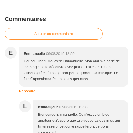
Commentaires
Ajouter un commentaire
E
Emmanuelle
06/08/2019 18:59
Coucou,<br /> Moi c’est Emmanuelle. Mon ami m’a parlé de
ton blog et je le découvre avec plaisir. J’ai connu Joao
Gilberto grâce à mon grand-père et j’adore sa musique. Le
film Copacabana Palace est super aussi.
Répondre
L
lefilmdujour
07/08/2019 15:58
Bienvenue Emmanuelle. Ce n'est qu'un blog
amateur et j'espère que tu y trouveras des infos qui
t'intéresseront et qui te rappelleront de bons
souvenirs !