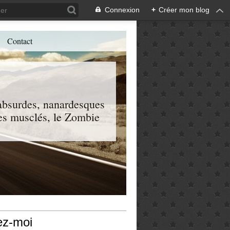
Connexion
+
Créer mon blog
Contact
, absurdes, nanardesques
 les musclés, le Zombie
ez-moi