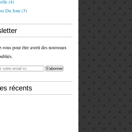
rôle
(4)
ss Du Jour
(3)
letter
vous pour être averti des nouveaux
publiés.
les récents