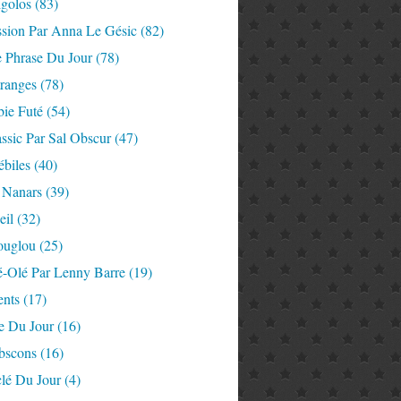
igolos
(83)
ssion Par Anna Le Gésic
(82)
e Phrase Du Jour
(78)
tranges
(78)
ie Futé
(54)
ssic Par Sal Obscur
(47)
ébiles
(40)
 Nanars
(39)
eil
(32)
ouglou
(25)
é-Olé Par Lenny Barre
(19)
nts
(17)
e Du Jour
(16)
Abscons
(16)
lé Du Jour
(4)