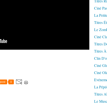
Titres R
Ciné Pa
La Petit
Titres É
Le Zomb
Ciné Cla
Titres D
Titres À
Clin D'o
Ciné Gl
Ciné Ol
Evéneme
post
0
La Pépé
Titres 
Le Musc