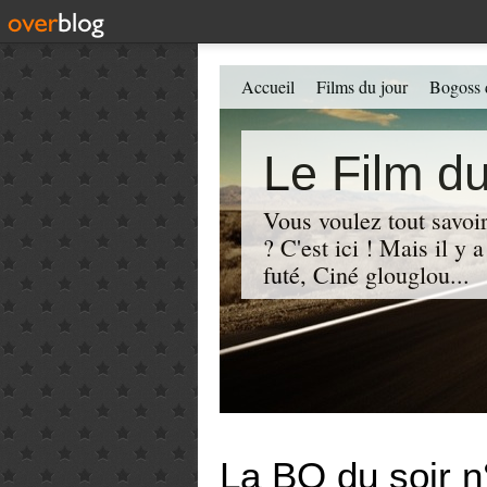
Accueil
Films du jour
Bogoss 
Le Film du
Vous voulez tout savoir
? C'est ici ! Mais il y
futé, Ciné glouglou...
La BO du soir n