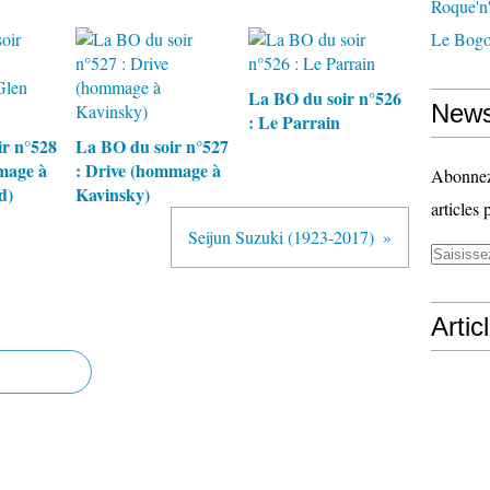
Roque'n'
Le Bogo
La BO du soir n°526
News
: Le Parrain
r n°528
La BO du soir n°527
mage à
: Drive (hommage à
Abonnez-
d)
Kavinsky)
articles 
Seijun Suzuki (1923-2017)
Artic