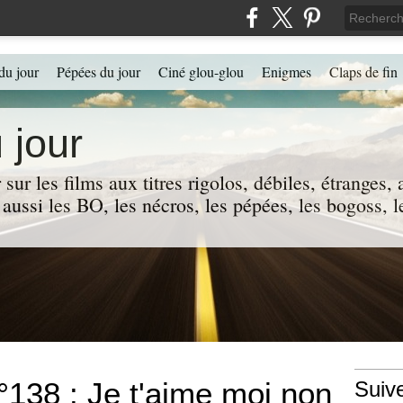
du jour
Pépées du jour
Ciné glou-glou
Enigmes
Claps de fin
 jour
 sur les films aux titres rigolos, débiles, étranges
 a aussi les BO, les nécros, les pépées, les bogoss,
°138 : Je t'aime moi non
Suiv