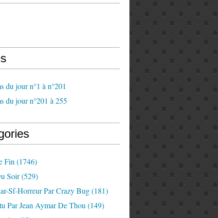
s
s du jour n°1 à n°201
s du jour n°201 à 255
gories
e Fin
(1746)
u Soir
(529)
lar-Sf-Horreur Par Crazy Bug
(181)
tu Par Jean Aymar De Thou
(149)