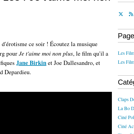
Page
e d'érotisme ce soir ! Écoutez la musique
rg pour
Je t'aime moi non plus
, le film qu'il a
Les Film
Jane Birkin
ifiques
et Joe Dallesandro, et
Les Film
rd Depardieu.
Caté
Claps D
La Bo D
Ciné Po
Ciné Ac