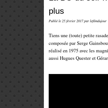
plus
Publié le
25 février 2017
par lefilmdujour
Tiens une (toute) petite rasad
composée par Serge Gainsbou
réalisé en 1975 avec les magn
aussi Hugues Quester et Géra