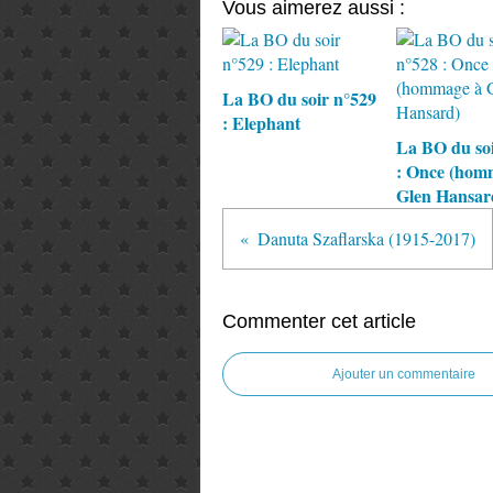
Vous aimerez aussi :
La BO du soir n°529
: Elephant
La BO du soi
: Once (hom
Glen Hansar
Danuta Szaflarska (1915-2017)
Commenter cet article
Ajouter un commentaire