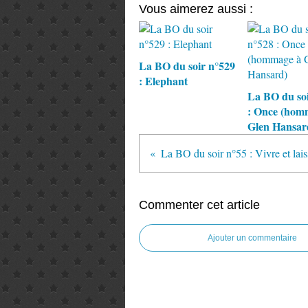
Vous aimerez aussi :
La BO du soir n°529
: Elephant
La BO du soi
: Once (hom
Glen Hansar
La BO du soir n°55 : Vivre et lai
Commenter cet article
Ajouter un commentaire