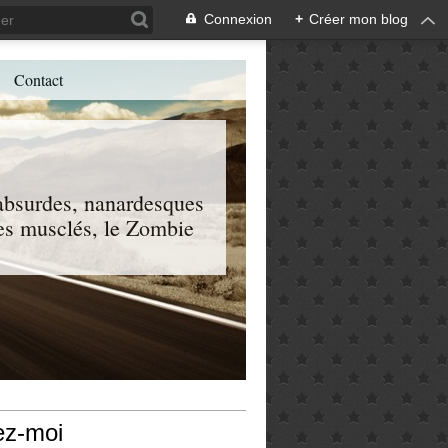
Connexion
+
Créer mon blog
Contact
, absurdes, nanardesques
 les musclés, le Zombie
ez-moi