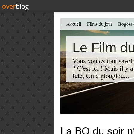
Accueil
Films du jour
Bogoss 
Le Film du
Vous voulez tout savoir
? C'est ici ! Mais il y
futé, Ciné glouglou...
La BO du soir n