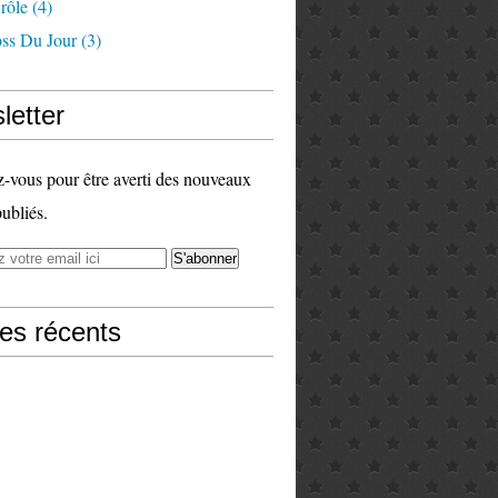
rôle
(4)
ss Du Jour
(3)
letter
vous pour être averti des nouveaux
publiés.
les récents