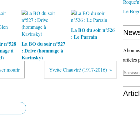
Roque'n'
Le Bogo
La BO du soir n°526
News
: Le Parrain
r n°528
La BO du soir n°527
mage à
: Drive (hommage à
Abonnez-
d)
Kavinsky)
articles 
sser mourir
Yvette Chauviré (1917-2016)
Artic