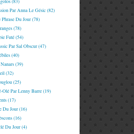
igolos
(83)
ssion Par Anna Le Gésic
(82)
e Phrase Du Jour
(78)
tranges
(78)
ie Futé
(54)
ssic Par Sal Obscur
(47)
ébiles
(40)
 Nanars
(39)
eil
(32)
ouglou
(25)
é-Olé Par Lenny Barre
(19)
nts
(17)
e Du Jour
(16)
Abscons
(16)
lé Du Jour
(4)