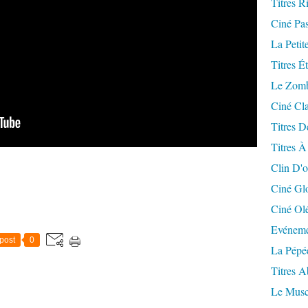
Titres R
Ciné Pa
La Petit
Titres É
Le Zomb
Ciné Cla
Titres D
Titres À
Clin D'o
Ciné Gl
Ciné Ol
Evéneme
post
0
La Pépé
Titres 
Le Musc