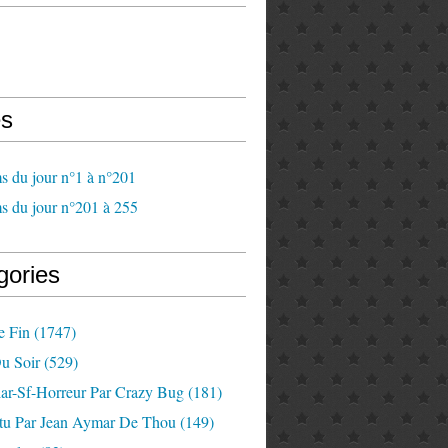
s
s du jour n°1 à n°201
s du jour n°201 à 255
gories
e Fin
(1747)
u Soir
(529)
lar-Sf-Horreur Par Crazy Bug
(181)
tu Par Jean Aymar De Thou
(149)