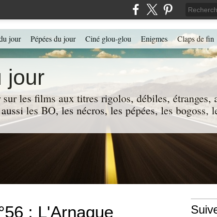
du jour
Pépées du jour
Ciné glou-glou
Enigmes
Claps de fin
 jour
 sur les films aux titres rigolos, débiles, étranges
 a aussi les BO, les nécros, les pépées, les bogoss,
°56 : L'Arnaque
Suiv