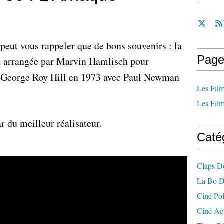
 peut vous rappeler que de bons souvenirs : la
Page
et arrangée par Marvin Hamlisch pour
ar George Roy Hill en 1973 avec Paul Newman
Les Film
Les Film
r du meilleur réalisateur.
Caté
Claps D
La Bo D
Ciné Po
Ciné Ac