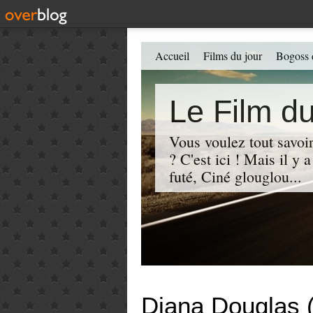
Accueil
Films du jour
Bogoss 
Le Film du
Vous voulez tout savoir
? C'est ici ! Mais il y
futé, Ciné glouglou...
Diana Douglas 