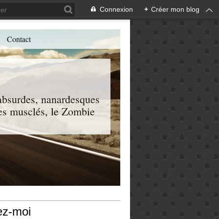
Connexion
+
Créer mon blog
Contact
, absurdes, nanardesques
 les musclés, le Zombie
ez-moi