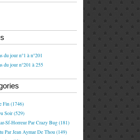
s
s du jour n°1 à n°201
s du jour n°201 à 255
gories
e Fin
(1746)
u Soir
(529)
lar-Sf-Horreur Par Crazy Bug
(181)
tu Par Jean Aymar De Thou
(149)