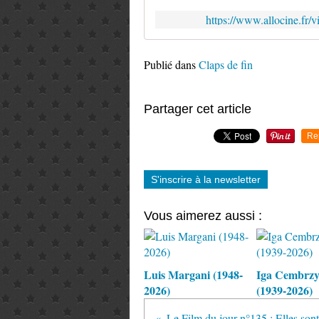
https://www.allocine.f
Publié dans
Claps de fin
Partager cet article
Re
S'inscrire à la newsletter
Vous aimerez aussi :
Luis Margani (1948-
Iga Cembrz
2026)
(1939-2026)