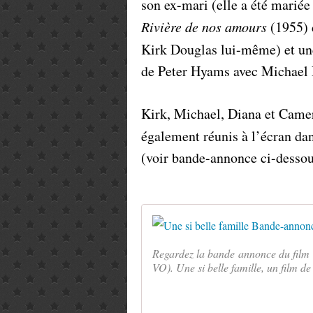
son ex-mari (elle a été marié
Rivière de nos amours
(1955) 
Kirk Douglas lui-même) et un
de Peter Hyams avec Michael 
Kirk, Michael, Diana et Camer
également réunis à l’écran da
(voir bande-annonce ci-dessou
Regardez la bande annonce du film U
VO). Une si belle famille, un film de