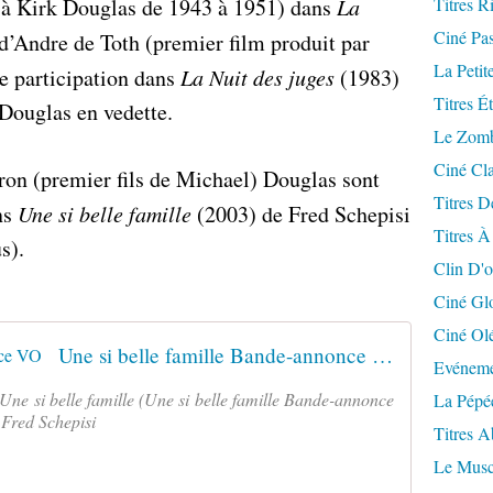
e à Kirk Douglas de 1943 à 1951) dans
La
Titres R
Ciné Pa
d’Andre de Toth (premier film produit par
La Petit
e participation dans
La Nuit des juges
(1983)
Titres É
Douglas en vedette.
Le Zomb
Ciné Cla
on (premier fils de Michael) Douglas sont
Titres D
ns
Une si belle famille
(2003) de Fred Schepisi
Titres À
s).
Clin D'o
Ciné Gl
Ciné Ol
Une si belle famille Bande-annonce VO
Evéneme
ne si belle famille (Une si belle famille Bande-annonce
La Pépé
 Fred Schepisi
Titres 
Le Musc