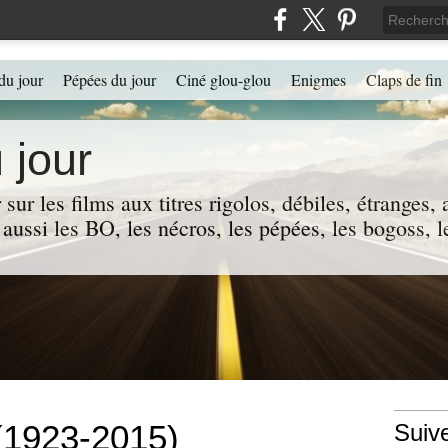
du jour
Pépées du jour
Ciné glou-glou
Enigmes
Claps de fin
 jour
 sur les films aux titres rigolos, débiles, étranges
 a aussi les BO, les nécros, les pépées, les bogoss,
(1923-2015)
Suiv