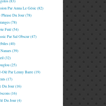
igolos
(83)
ssion Par Anna Le Gésic
(82)
e Phrase Du Jour
(78)
tranges
(78)
ie Futé
(54)
ssic Par Sal Obscur
(47)
ébiles
(40)
 Nanars
(39)
eil
(32)
ouglou
(25)
é-Olé Par Lenny Barre
(19)
nts
(17)
e Du Jour
(16)
Abscons
(16)
lé Du Jour
(4)