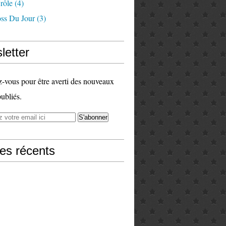
rôle
(4)
ss Du Jour
(3)
letter
vous pour être averti des nouveaux
publiés.
les récents