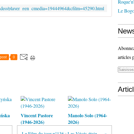
Roque'n'
r/video/player_gen_cmedia=19444964&cfilm=45290.html
Le Bogo
News
Abonnez-
articles 
post
0
Artic
yńska
Vincent Pastore
Manolo Solo (1964-
(1946-2026)
2026)
Le Film du jour n°135 : Elles sont dingues ces nénettes
Le Film du jour n°136 : Les Vécés étaient fermés de l'intérieur