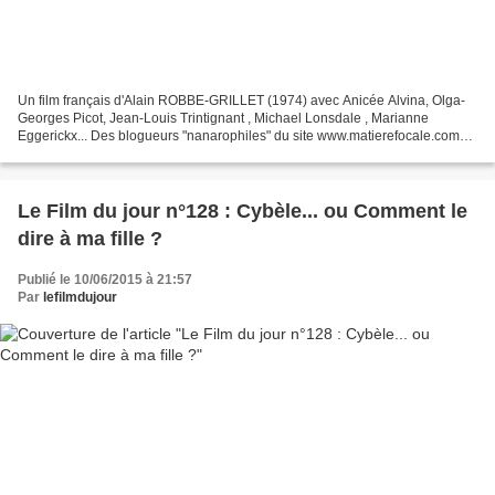
Un film français d'Alain ROBBE-GRILLET (1974) avec Anicée Alvina, Olga-
Georges Picot, Jean-Louis Trintignant , Michael Lonsdale , Marianne
Eggerickx... Des blogueurs "nanarophiles" du site www.matierefocale.com
(qui malheureusement a déménagé depuis)...
Le Film du jour n°128 : Cybèle... ou Comment le
dire à ma fille ?
Publié le 10/06/2015 à 21:57
Par
lefilmdujour