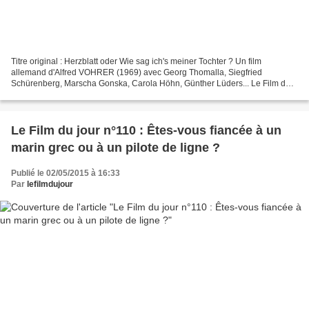
Titre original : Herzblatt oder Wie sag ich's meiner Tochter ? Un film
allemand d'Alfred VOHRER (1969) avec Georg Thomalla, Siegfried
Schürenberg, Marscha Gonska, Carola Höhn, Günther Lüders... Le Film du
jour appartient à un genre spécifiquement teuton...
Le Film du jour n°110 : Êtes-vous fiancée à un
marin grec ou à un pilote de ligne ?
Publié le 02/05/2015 à 16:33
Par
lefilmdujour