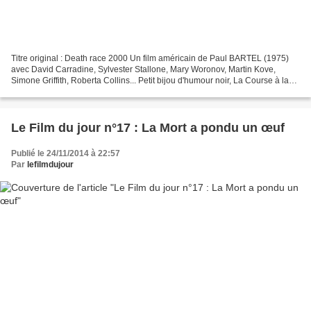
Titre original : Death race 2000 Un film américain de Paul BARTEL (1975)
avec David Carradine, Sylvester Stallone, Mary Woronov, Martin Kove,
Simone Griffith, Roberta Collins... Petit bijou d'humour noir, La Course à la
mort de l'an 2000 est un film typique...
Le Film du jour n°17 : La Mort a pondu un œuf
Publié le 24/11/2014 à 22:57
Par
lefilmdujour