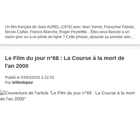
Un film français de Jean AUREL (1970) avec Jean Yanne, Françoise Fabian,
Nicole Calfan, Francis Blanche, Roger Peyrefitte... Êtes-vous fiancée à un
marin grec ou à un pilote de ligne ? Cette phrase, absurde au premier abord,
est tirée des dialogues du...
Le Film du jour n°68 : La Course à la mort de
l'an 2000
Publié le 03/03/2015 à 22:02
Par
lefilmdujour