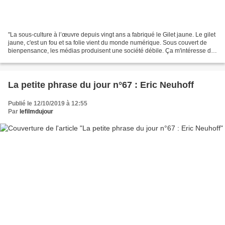
"La sous-culture à l’œuvre depuis vingt ans a fabriqué le Gilet jaune. Le gilet
jaune, c'est un fou et sa folie vient du monde numérique. Sous couvert de
bienpensance, les médias produisent une société débile. Ça m'intéresse de
l'étudier. La société est...
La petite phrase du jour n°67 : Eric Neuhoff
Publié le 12/10/2019 à 12:55
Par
lefilmdujour