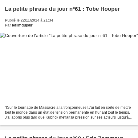
La petite phrase du jour n°61 : Tobe Hooper
Publié le 22/11/2014 à 21:34
Par
lefilmdujour
"[Sur le tournage de Massacre à la tronçonneuse] J'ai fait en sorte de mettre
tout le monde dans un état de tension permanente en hurlant tout le temps.
J'ai appris plus tard que Kubrick mettait la pression sur ses acteurs jusqu'à
ce qu'ils oublient qu'ils...