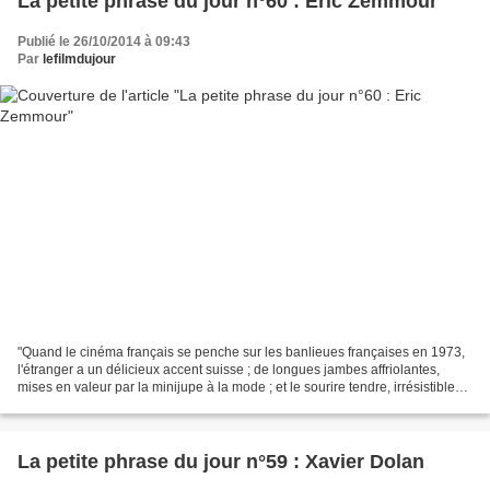
La petite phrase du jour n°60 : Eric Zemmour
Publié le 26/10/2014 à 09:43
Par
lefilmdujour
"Quand le cinéma français se penche sur les banlieues françaises en 1973,
l'étranger a un délicieux accent suisse ; de longues jambes affriolantes,
mises en valeur par la minijupe à la mode ; et le sourire tendre, irrésistible
de Marthe Keller, qui adoucit...
La petite phrase du jour n°59 : Xavier Dolan