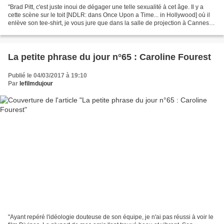
"Brad Pitt, c'est juste inoui de dégager une telle sexualité à cet âge. Il y a
cette scène sur le toit [NDLR: dans Once Upon a Time... in Hollywood] où il
enlève son tee-shirt, je vous jure que dans la salle de projection à Cannes,
j'ai entendu une espèce...
La petite phrase du jour n°65 : Caroline Fourest
Publié le 04/03/2017 à 19:10
Par
lefilmdujour
"Ayant repéré l'idéologie douteuse de son équipe, je n'ai pas réussi à voir le