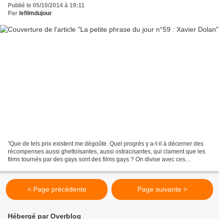
Publié le 05/10/2014 à 19:11
Par
lefilmdujour
"Que de tels prix existent me dégoûte. Quel progrès y a-t-il à décerner des
récompenses aussi ghettoïsantes, aussi ostracisantes, qui clament que les
films tournés par des gays sont des films gays ? On divise avec ces
catégories. On fragmente le monde...
< Page précédente
Page suivante >
Hébergé par Overblog