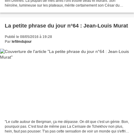
film Divines. La plupart de mes amis l'ont trouvé beau et vibrant. Son
héroïne, lumineuse sur les plateaux, mérite certainement son César du
meilleur espoir, malgré ses tweets...
La petite phrase du jour n°64 : Jean-Louis Murat
Publié le 08/05/2016 à 19:28
Par
lefilmdujour
"Le culte autour de Bergman, ça me dépasse. On dit que c'est un génie. Bon,
pourquoi pas. C'est tout de même pas La Cerisaie de Tchekhov non plus,
hein, faut pas pousser. T'as pas cette sensation de voir un monde qui s'effrite