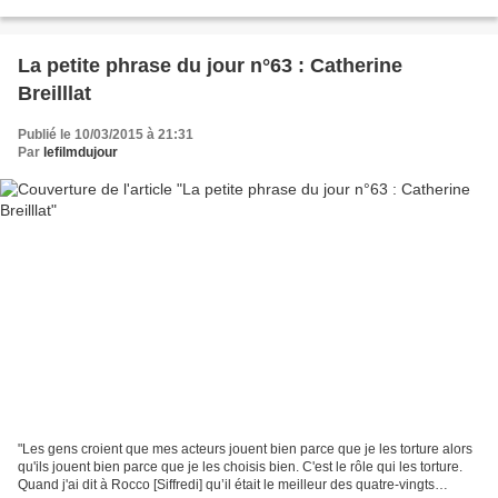
derrière la caméra de Bergman....
La petite phrase du jour n°63 : Catherine
Breilllat
Publié le 10/03/2015 à 21:31
Par
lefilmdujour
"Les gens croient que mes acteurs jouent bien parce que je les torture alors
qu'ils jouent bien parce que je les choisis bien. C'est le rôle qui les torture.
Quand j'ai dit à Rocco [Siffredi] qu’il était le meilleur des quatre-vingts