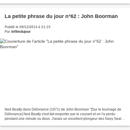
acteurs avec qui...
La petite phrase du jour n°62 : John Boorman
Publié le 08/12/2014 à 21:15
Par
lefilmdujour
Ned Beatty dans Délivrance (1971) de John Boorman "[Sur le tournage de
Délivrance] Ned Beatty s'est fait emporter par le courant et on l'a perdu
pendant une minute ou deux. J'avais un excellent plongeur des Navy Seals
avec moi. Il n'a strictement rien...