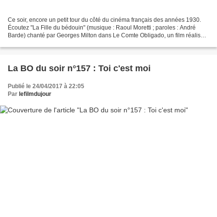
Ce soir, encore un petit tour du côté du cinéma français des années 1930.
Écoutez "La Fille du bédouin" (musique : Raoul Moretti ; paroles : André
Barde) chanté par Georges Milton dans Le Comte Obligado, un film réalisé
en 1934 par Léon Mathot avec aussi...
La BO du soir n°157 : Toi c'est moi
Publié le 24/04/2017 à 22:05
Par
lefilmdujour