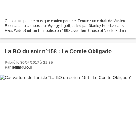
Ce soir, un peu de musique contemporaine. Ecoutez un extrait de Musica
Ricercata du compositeur György Ligeti, utilisé par Stanley Kubrick dans
Eyes Wide Shut, un film réalisé en 1998 avec Tom Cruise et Nicole Kidman.
Ce fut le dernier long métrage de...
La BO du soir n°158 : Le Comte Obligado
Publié le 30/04/2017 à 21:35
Par
lefilmdujour