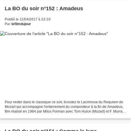
La BO du soir n°152 : Amadeus
Publié le 11/04/2017 à 22:10
Par
lefilmdujour
Pour rester dans le classique ce soir, écoutez le Lacrimosa du Requiem de
Mozart qui accompagne l'enterrement du compositeur à la fin de Amadeus,
film réalisé en 1984 par Milos Forman avec Tom Hulce (Mozart) et F. Murray
Abraham (Salieri). Oscar 1985...