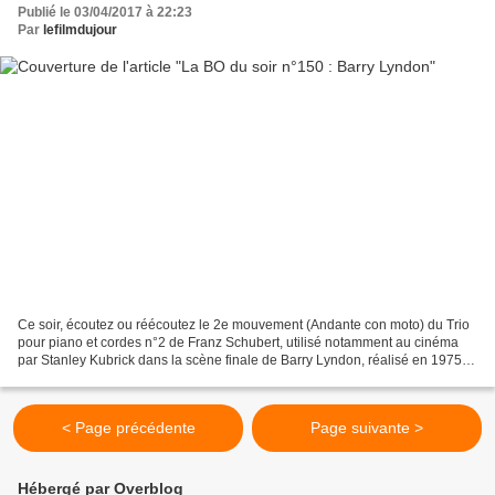
Publié le 03/04/2017 à 22:23
Par
lefilmdujour
Ce soir, écoutez ou réécoutez le 2e mouvement (Andante con moto) du Trio
pour piano et cordes n°2 de Franz Schubert, utilisé notamment au cinéma
par Stanley Kubrick dans la scène finale de Barry Lyndon, réalisé en 1975
avec Ryan O'Neal et Marisa Berenson... Barry...
< Page précédente
Page suivante >
Hébergé par Overblog