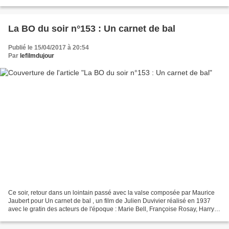
donc de réécouter la bande...
La BO du soir n°153 : Un carnet de bal
Publié le 15/04/2017 à 20:54
Par
lefilmdujour
Ce soir, retour dans un lointain passé avec la valse composée par Maurice
Jaubert pour Un carnet de bal , un film de Julien Duvivier réalisé en 1937
avec le gratin des acteurs de l'époque : Marie Bell, Françoise Rosay, Harry
Baur, Pierre Blanchar, Raimu,...