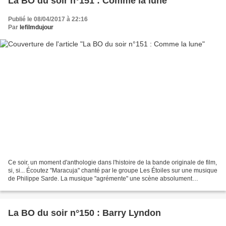
La BO du soir n°151 : Comme la lune
Publié le 08/04/2017 à 22:16
Par
lefilmdujour
Ce soir, un moment d'anthologie dans l'histoire de la bande originale de film,
si, si... Écoutez "Maracuja" chanté par le groupe Les Étoiles sur une musique
de Philippe Sarde. La musique "agrémente" une scène absolument
dantesque entre Sophie Daumier...
La BO du soir n°150 : Barry Lyndon