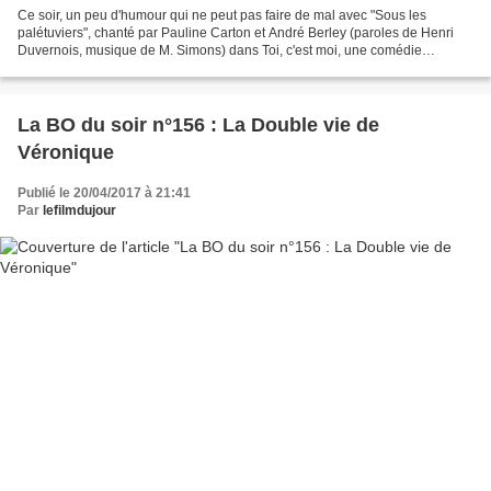
Ce soir, un peu d'humour qui ne peut pas faire de mal avec "Sous les
palétuviers", chanté par Pauline Carton et André Berley (paroles de Henri
Duvernois, musique de M. Simons) dans Toi, c'est moi, une comédie
musicale réalisée en 1936 par René Guissart...
La BO du soir n°156 : La Double vie de
Véronique
Publié le 20/04/2017 à 21:41
Par
lefilmdujour