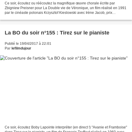
Ce soir, écoutez ou réécoutez la magnifique œuvre chorale écrite par
Zbigniew Preisner pour La Double vie de Véronique, un film réalisé en 1991
par le cinéaste polonais Krzysztof Kieslowski avec Irène Jacob, prix
d'interprétation au festival de Cannes...
La BO du soir n°155 : Tirez sur le pianiste
Publié le 19/04/2017 à 22:01
Par
lefilmdujour
Ce soir, écoutez Boby Lapointe interpréter (en direct !) "Avanie et Framboise"
dans Tirez sur le pianiste, un film de François Truffaut réalisé en 1960 avec