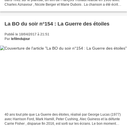
Charles Aznavour , Nicole Berger et Marie Dubois . La chanson a été écrite
par Boby Lapointe pour...
La BO du soir n°154 : La Guerre des étoiles
Publié le 18/04/2017 à 21:51
Par
lefilmdujour
40 ans tout pile que La Guerre des étoiles, réalisé par George Lucas (1977)
avec Harrison Ford, Mark Hamill, Peter Cushing, Alec Guiness et la défunte
Carrie Fisher , disparue fin 2016, est sorti sur les écrans. Le bon moment