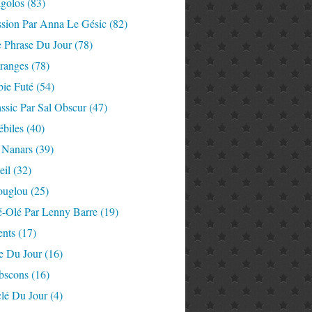
igolos
(83)
ssion Par Anna Le Gésic
(82)
e Phrase Du Jour
(78)
tranges
(78)
ie Futé
(54)
ssic Par Sal Obscur
(47)
ébiles
(40)
 Nanars
(39)
eil
(32)
ouglou
(25)
é-Olé Par Lenny Barre
(19)
nts
(17)
e Du Jour
(16)
Abscons
(16)
lé Du Jour
(4)