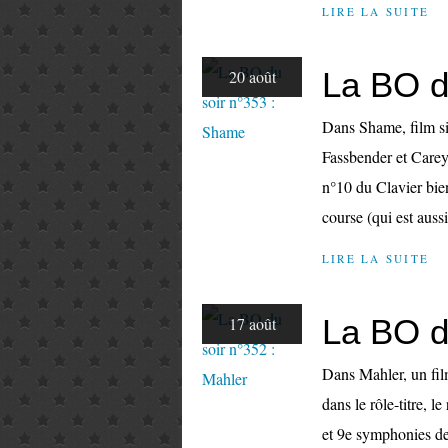
LIRE LA SUITE
La BO d
20 août
Dans Shame, film s
Fassbender et Carey 
n°10 du Clavier bie
course (qui est aussi
LIRE LA SUITE
La BO d
17 août
Dans Mahler, un fil
dans le rôle-titre, le
et 9e symphonies de