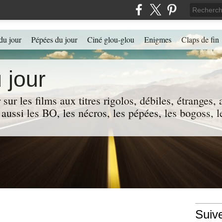
du jour
Pépées du jour
Ciné glou-glou
Enigmes
Claps de fin
 jour
 sur les films aux titres rigolos, débiles, étranges
 a aussi les BO, les nécros, les pépées, les bogoss,
Suiv