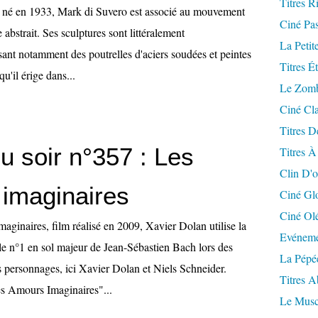
Titres R
n né en 1933, Mark di Suvero est associé au mouvement
Ciné Pa
 abstrait. Ses sculptures sont littéralement
La Petit
sant notamment des poutrelles d'aciers soudées et peintes
Titres É
u'il érige dans...
Le Zomb
Ciné Cla
Titres D
u soir n°357 : Les
Titres À
Clin D'o
imaginaires
Ciné Gl
Ciné Ol
ginaires, film réalisé en 2009, Xavier Dolan utilise la
Evéneme
lle n°1 en sol majeur de Jean-Sébastien Bach lors des
La Pépé
s personnages, ici Xavier Dolan et Niels Schneider.
Titres 
s Amours Imaginaires"...
Le Musc