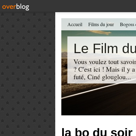
Accueil
Films du jour
Bogoss 
Le Film du
Vous voulez tout savoir
? C'est ici ! Mais il y
futé, Ciné glouglou...
la bo du soir