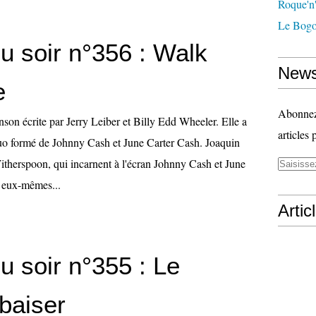
Roque'n'
Le Bogo
u soir n°356 : Walk
News
e
Abonnez-
son écrite par Jerry Leiber et Billy Edd Wheeler. Elle a
articles 
duo formé de Johnny Cash et June Carter Cash. Joaquin
therspoon, qui incarnent à l'écran Johnny Cash et June
nt eux-mêmes...
Artic
u soir n°355 : Le
baiser