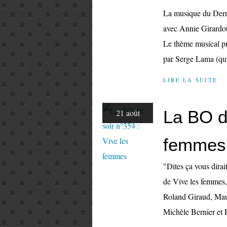
La musique du Derni
avec Annie Girardot
Le thème musical pr
par Serge Lama (qui
LIRE LA SUITE
La BO du
21 août
femmes
"Dites ça vous dirai
de Vive les femmes,
Roland Giraud, Maur
Michèle Bernier et P