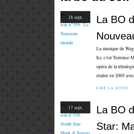
La BO d
18 sept.
Nouvea
La musique de Wagner
Ici, c'est Terrence 
opéra de la tétralog
réalisé en 2005 avec
LIRE LA SUITE
La BO d
17 sept.
Star: M