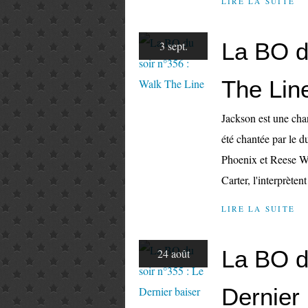
LIRE LA SUITE
La BO d
3 sept.
The Lin
Jackson est une chan
été chantée par le 
Phoenix et Reese Wi
Carter, l'interprète
LIRE LA SUITE
La BO d
24 août
Dernier 