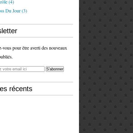
rôle
(4)
ss Du Jour
(3)
letter
vous pour être averti des nouveaux
publiés.
les récents