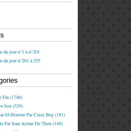
s
s du jour n°1 à n°201
s du jour n°201 à 255
gories
e Fin
(1746)
u Soir
(529)
lar-Sf-Horreur Par Crazy Bug
(181)
tu Par Jean Aymar De Thou
(149)