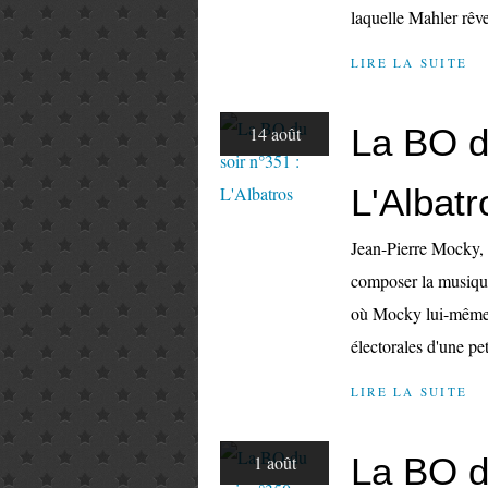
laquelle Mahler rêve
LIRE LA SUITE
La BO d
14 août
L'Albatr
Jean-Pierre Mocky, 
composer la musique
où Mocky lui-même j
électorales d'une pet
LIRE LA SUITE
La BO d
1 août