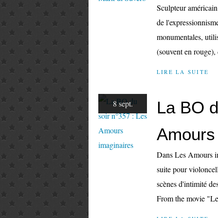
Sculpteur américai
de l'expressionnisme
monumentales, utili
(souvent en rouge), q
LIRE LA SUITE
La BO d
8 sept.
Amours 
Dans Les Amours ima
suite pour violonce
scènes d'intimité de
From the movie "Le