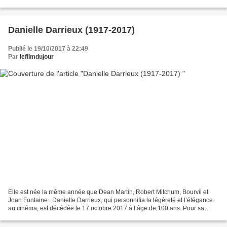
Doté d’un réel savoir-faire artisanal...
Danielle Darrieux (1917-2017)
Publié le 19/10/2017 à 22:49
Par
lefilmdujour
Elle est née la même année que Dean Martin, Robert Mitchum, Bourvil et
Joan Fontaine . Danielle Darrieux, qui personnifia la légèreté et l’élégance
au cinéma, est décédée le 17 octobre 2017 à l’âge de 100 ans. Pour sa
première apparition sur grand écran,...