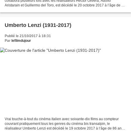
collabora plusieurs fois avec les réalisateurs Hector Olivera, Adolfo
Aristarain et Guillermo del Toro, est décédé le 20 octobre 2017 à l’âge de 81
ans. Apparu pour la première fois...
Umberto Lenzi (1931-2017)
Publié le 21/10/2017 à 18:31
Par
lefilmdujour
Vrai touche-à-tout du cinéma italien avec soixante-dix films au compteur
couvrant pratiquement tous les genres du cinéma bis transalpin, le
réalisateur Umberto Lenzi est décédé le 19 octobre 2017 à l’âge de 86 ans.