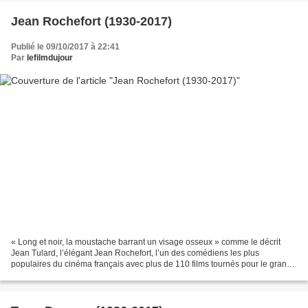
Jean Rochefort (1930-2017)
Publié le 09/10/2017 à 22:41
Par
lefilmdujour
« Long et noir, la moustache barrant un visage osseux » comme le décrit
Jean Tulard, l’élégant Jean Rochefort, l’un des comédiens les plus
populaires du cinéma français avec plus de 110 films tournés pour le grand
écran à son actif, est décédé le 9 octobre...