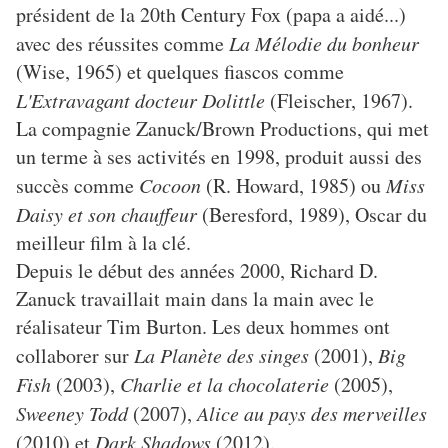
président de la 20th Century Fox (papa a aidé...)
avec des réussites comme
La Mélodie du bonheur
(Wise, 1965) et quelques fiascos comme
L'Extravagant docteur Dolittle
(Fleischer, 1967).
La compagnie Zanuck/Brown Productions, qui met
un terme à ses activités en 1998, produit aussi des
succès comme
Cocoon
(R. Howard, 1985) ou
Miss
Daisy et son chauffeur
(Beresford, 1989), Oscar du
meilleur film à la clé.
Depuis le début des années 2000, Richard D.
Zanuck travaillait main dans la main avec le
réalisateur Tim Burton. Les deux hommes ont
collaborer sur
La Planète des singes
(2001),
Big
Fish
(2003),
Charlie et la chocolaterie
(2005),
Sweeney Todd
(2007),
Alice au pays des merveilles
(2010) et
Dark Shadows
(2012).