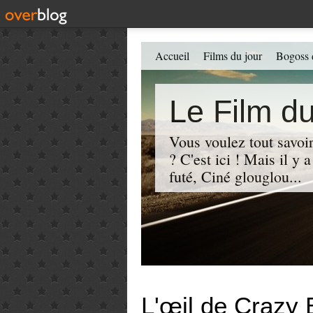
Accueil
Films du jour
Bogoss 
Le Film du
Vous voulez tout savoir
? C'est ici ! Mais il y
futé, Ciné glouglou...
L'œil de Crazy 