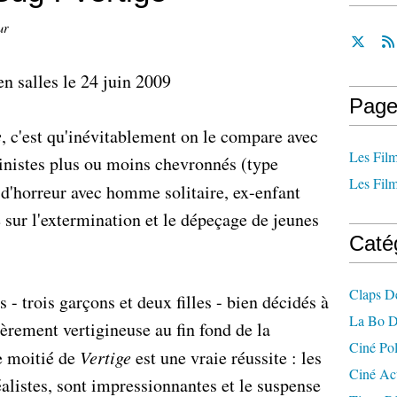
ur
en salles le 24 juin 2009
Page
e
, c'est qu'inévitablement on le compare avec
Les Film
pinistes plus ou moins chevronnés (type
Les Film
 d'horreur avec homme solitaire, ex-enfant
sur l'extermination et le dépeçage de jeunes
Caté
Claps D
 - trois garçons et deux filles - bien décidés à
La Bo D
ièrement vertigineuse au fin fond de la
Ciné Po
re moitié de
Vertige
est une vraie réussite : les
Ciné Ac
alistes, sont impressionnantes et le suspense