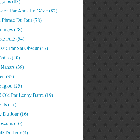
igolos
(83)
ssion Par Anna Le Gésic
(82)
e Phrase Du Jour
(78)
tranges
(78)
ie Futé
(54)
ssic Par Sal Obscur
(47)
ébiles
(40)
 Nanars
(39)
eil
(32)
ouglou
(25)
é-Olé Par Lenny Barre
(19)
nts
(17)
e Du Jour
(16)
Abscons
(16)
lé Du Jour
(4)