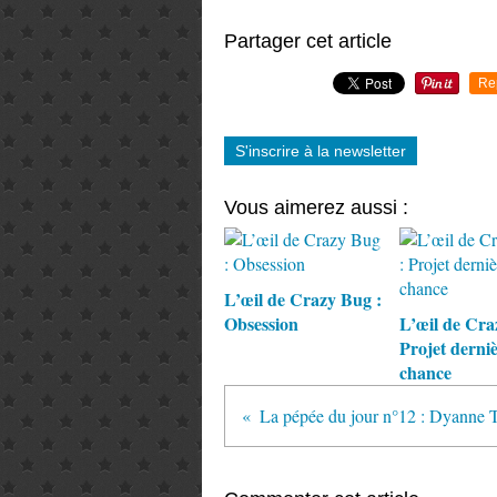
Partager cet article
Re
S'inscrire à la newsletter
Vous aimerez aussi :
L’œil de Crazy Bug :
Obsession
L’œil de Cra
Projet derni
chance
La pépée du jour n°12 : Dyanne 