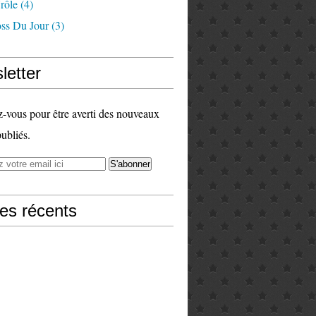
rôle
(4)
ss Du Jour
(3)
letter
vous pour être averti des nouveaux
publiés.
les récents