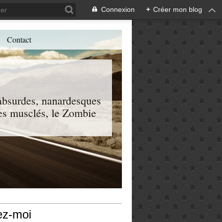
Connexion
+
Créer mon blog
Contact
, absurdes, nanardesques
 les musclés, le Zombie
ez-moi