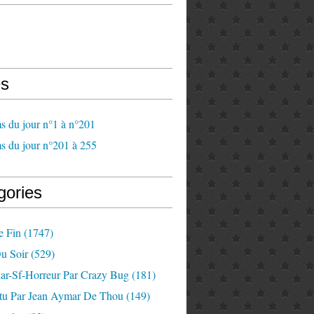
s
s du jour n°1 à n°201
s du jour n°201 à 255
gories
e Fin
(1747)
u Soir
(529)
lar-Sf-Horreur Par Crazy Bug
(181)
tu Par Jean Aymar De Thou
(149)