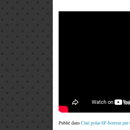
Publié dans
Ciné polar-SF-horreur par