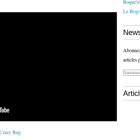
Roque'n'
Le Bogo
News
Abonnez-
articles 
Artic
 Crazy Bug