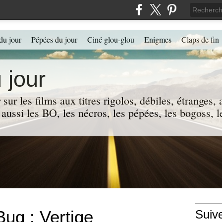
du jour
Pépées du jour
Ciné glou-glou
Enigmes
Claps de fin
 jour
 sur les films aux titres rigolos, débiles, étranges
 a aussi les BO, les nécros, les pépées, les bogoss,
Bug : Vertige
Suiv