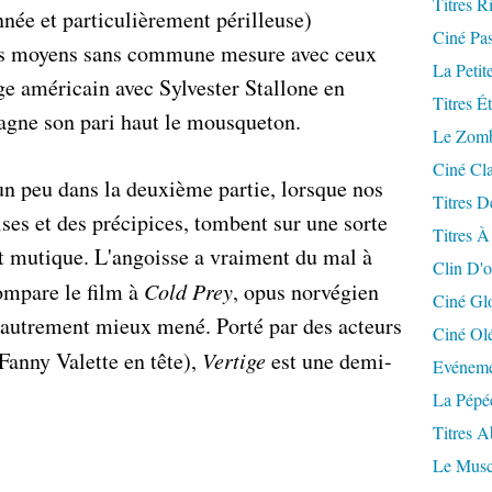
Titres R
nnée et particulièrement périlleuse)
Ciné Pa
des moyens sans commune mesure avec ceux
La Petit
ge américain avec Sylvester Stallone en
Titres É
gagne son pari haut le mousqueton.
Le Zomb
Ciné Cla
n peu dans la deuxième partie, lorsque nos
Titres D
ises et des précipices, tombent sur une sorte
Titres À
et mutique. L'angoisse a vraiment du mal à
Clin D'o
compare le film à
Cold Prey
, opus norvégien
Ciné Gl
t autrement mieux mené. Porté par des acteurs
Ciné Ol
anny Valette en tête),
Vertige
est une demi-
Evéneme
La Pépé
Titres 
Le Musc