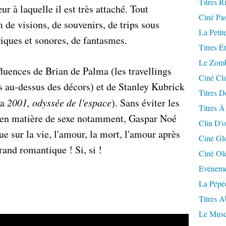
Titres R
ur à laquelle il est très attaché. Tout
Ciné Pa
de visions, de souvenirs, de trips sous
La Petit
iques et sonores, de fantasmes.
Titres É
Le Zomb
fluences de Brian de Palma (les travellings
Ciné Cla
s au-dessus des décors) et de Stanley Kubrick
Titres D
la
2001, odyssée de l'espace
). Sans éviter les
Titres À
s, en matière de sexe notamment, Gaspar Noé
Clin D'o
e sur la vie, l'amour, la mort, l'amour après
Ciné Gl
rand romantique ! Si, si !
Ciné Ol
Evéneme
La Pépé
Titres 
Le Musc