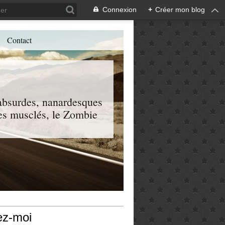
Connexion
+
Créer mon blog
Contact
, absurdes, nanardesques
 les musclés, le Zombie
ez-moi