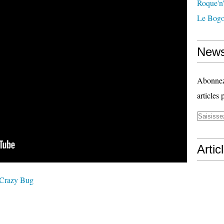
Roque'n'
Le Bogo
News
Abonnez-
articles 
Artic
 Crazy Bug