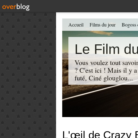
Accueil
Films du jour
Bogoss 
Le Film du
Vous voulez tout savoir
? C'est ici ! Mais il y
futé, Ciné glouglou...
L'œil de Crazy 