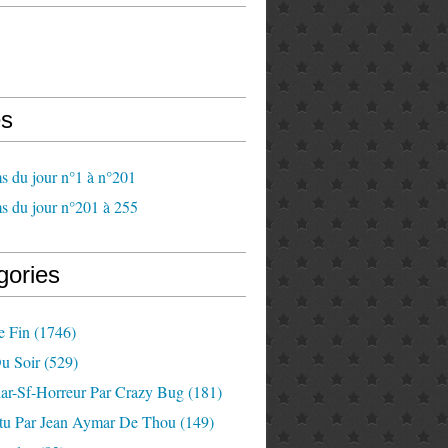
s
s du jour n°1 à n°201
s du jour n°201 à 255
gories
e Fin
(1746)
u Soir
(529)
lar-Sf-Horreur Par Crazy Bug
(181)
tu Par Jean Aymar De Thou
(149)