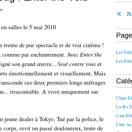
ur
 en salles le 5 mai 2010
Page
 trente de pur spectacle et de vrai cinéma !
Les Film
nt comme par enchantement. Avec
Enter the
Les Film
signé son grand œuvre...
Seul contre tous
et
forts émotionnellement et visuellement. Mais
Caté
 transcende ces deux premiers longs métrages
ue... irracontable. A vivre uniquement sur
Claps D
La Bo D
Ciné Po
un jeune dealer à Tokyo. Tué par la police, le
Ciné Ac
 corps, revit un passé douloureux, tente de