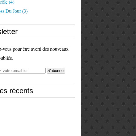
rôle
(4)
ss Du Jour
(3)
letter
vous pour être averti des nouveaux
publiés.
les récents