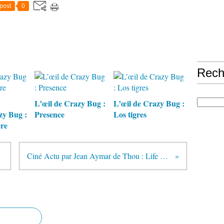
post
0
Rech
L’œil de Crazy Bug :
L’œil de Crazy Bug :
zy Bug :
Presence
Los tigres
ère
eur
Ciné Actu par Jean Aymar de Thou : Life during Wartime