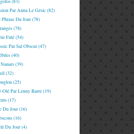
igolos
(83)
ssion Par Anna Le Gésic
(82)
e Phrase Du Jour
(78)
tranges
(78)
ie Futé
(54)
ssic Par Sal Obscur
(47)
ébiles
(40)
 Nanars
(39)
eil
(32)
ouglou
(25)
é-Olé Par Lenny Barre
(19)
nts
(17)
e Du Jour
(16)
Abscons
(16)
lé Du Jour
(4)