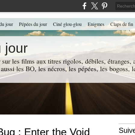
du jour
Pépées du jour
Ciné glou-glou
Enigmes
Claps de fin
 jour
 sur les films aux titres rigolos, débiles, étranges
 a aussi les BO, les nécros, les pépées, les bogoss,
Bug : Enter the Void
Suiv