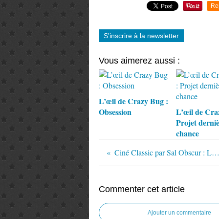
Re
S'inscrire à la newsletter
Vous aimerez aussi :
L’œil de Crazy Bug :
Obsession
L’œil de Cra
Projet derni
chance
Ciné Classic par Sal Obscur : Le Bienfait
Commenter cet article
Ajouter un commentaire