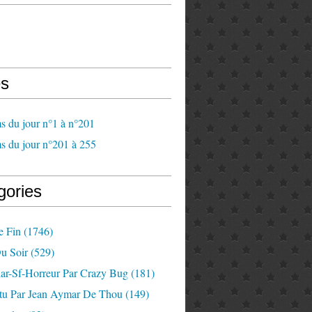
s
s du jour n°1 à n°201
s du jour n°201 à 255
gories
e Fin
(1746)
u Soir
(529)
lar-Sf-Horreur Par Crazy Bug
(181)
tu Par Jean Aymar De Thou
(149)