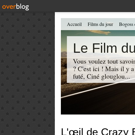
Accueil
Films du jour
Bogoss 
Le Film du
Vous voulez tout savoir
? C'est ici ! Mais il y
futé, Ciné glouglou...
L'œil de Crazy B