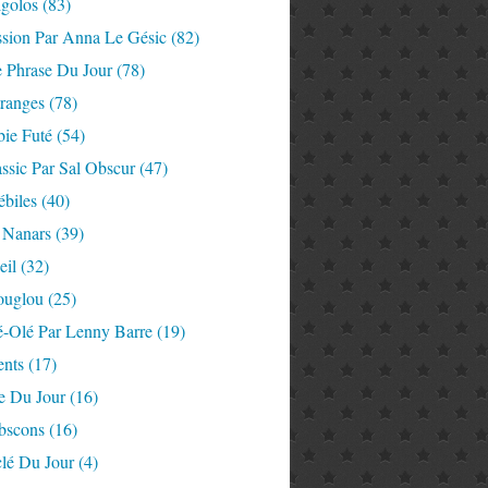
igolos
(83)
ssion Par Anna Le Gésic
(82)
e Phrase Du Jour
(78)
tranges
(78)
ie Futé
(54)
ssic Par Sal Obscur
(47)
ébiles
(40)
 Nanars
(39)
eil
(32)
ouglou
(25)
é-Olé Par Lenny Barre
(19)
nts
(17)
e Du Jour
(16)
Abscons
(16)
lé Du Jour
(4)