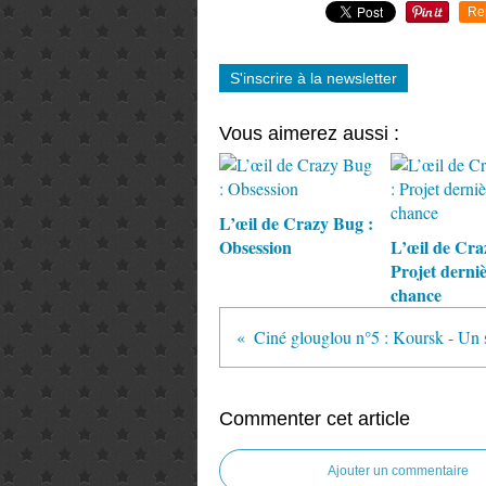
Re
S'inscrire à la newsletter
Vous aimerez aussi :
L’œil de Crazy Bug :
Obsession
L’œil de Cra
Projet derni
chance
Commenter cet article
Ajouter un commentaire