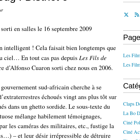
ur
sorti en salles le 16 septembre 2009
Page
n intelligent ! Cela faisait bien longtemps que
Les Film
du ciel… En tout cas pas depuis
Les Fils de
Les Film
re d’Alfonso Cuaron sorti chez nous en 2006.
Caté
gouvernement sud-africain cherche à se
’extraterrestres échoués vingt ans plus tôt sur
Claps D
és dans un ghetto sordide. Le sous-texte du
La Bo D
irtuose mélange habilement témoignages,
Ciné Po
ar les caméras des militaires, etc., fustige la
Ciné Ac
s…) – et leur désir irrépressible de détruire