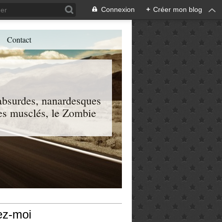
Connexion
+
Créer mon blog
Contact
, absurdes, nanardesques
 les musclés, le Zombie
ez-moi