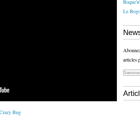
Roque'n'
Le Bogo
News
Abonnez-
articles 
Artic
 Crazy Bug