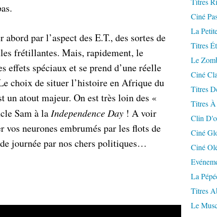
Titres R
pas.
Ciné Pa
La Petit
r abord par l’aspect des E.T., des sortes de
Titres É
es frétillantes. Mais, rapidement, le
Le Zomb
s effets spéciaux et se prend d’une réelle
Ciné Cla
Le choix de situer l’histoire en Afrique du
Titres D
t un atout majeur. On est très loin des «
Titres À
ncle Sam à la
Independence Day
! A voir
Clin D'o
er vos neurones embrumés par les flots de
Ciné Gl
 de journée par nos chers politiques…
Ciné Ol
Evéneme
La Pépé
Titres 
Le Musc