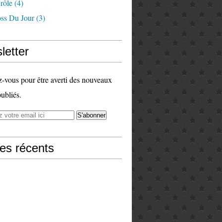
rôle
(4)
ss Du Jour
(3)
letter
vous pour être averti des nouveaux
publiés.
les récents