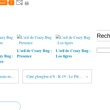
post
0
Rech
L’œil de Crazy Bug :
L’œil de Crazy Bug :
zy Bug :
Presence
Los tigres
ère
Ciné glouglou n°5 : Koursk - Un sous-marin en eaux troubles
Ciné glouglou n°6 : K-19 : Le Piège des profondeurs