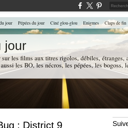
du jour
Pépées du jour
Ciné glou-glou
Enigmes
Claps de fin
 jour
 sur les films aux titres rigolos, débiles, étranges
 a aussi les BO, les nécros, les pépées, les bogoss,
ug : District 9
Suiv