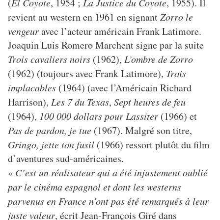
(
El Coyote
, 1954 ;
La Justice du Coyote
, 1955). Il
revient au western en 1961 en signant
Zorro le
vengeur
avec l’acteur américain Frank Latimore.
Joaquin Luis Romero Marchent signe par la suite
Trois cavaliers noirs
(1962),
L’ombre de Zorro
(1962) (toujours avec Frank Latimore),
Trois
implacables
(1964) (avec l’Américain Richard
Harrison),
Les 7 du Texas
,
Sept heures de feu
(1964),
100 000 dollars pour Lassiter
(1966) et
Pas de pardon, je tue
(1967). Malgré son titre,
Gringo, jette ton fusil
(1966) ressort plutôt du film
d’aventures sud-américaines.
«
C’est un réalisateur qui a été injustement oublié
par le cinéma espagnol et dont les westerns
parvenus en France n’ont pas été remarqués à leur
juste valeur
, écrit Jean-François Giré dans