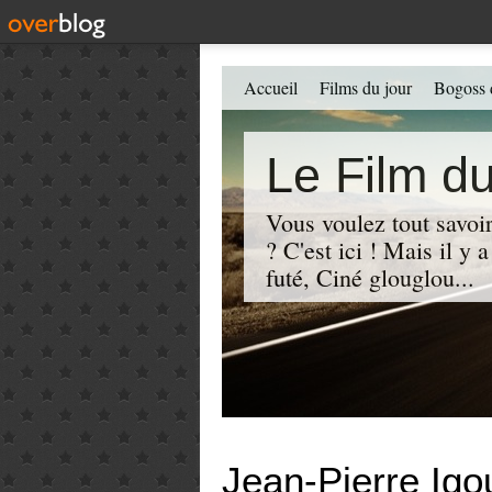
Accueil
Films du jour
Bogoss 
Le Film du
Vous voulez tout savoir
? C'est ici ! Mais il y
futé, Ciné glouglou...
Jean-Pierre Ig