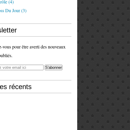
rôle
(4)
ss Du Jour
(3)
letter
vous pour être averti des nouveaux
publiés.
les récents