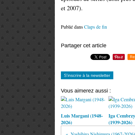
et 2007).
Publié dans
Claps de fin
Partager cet article
Re
S'inscrire à la newsletter
Vous aimerez aussi :
Luis Margani (1948-
Iga Cembrz
2026)
(1939-2026)
Yoshihiro Nishimura (1967-2026)