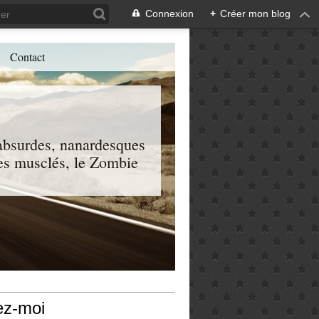
Connexion
+
Créer mon blog
Contact
, absurdes, nanardesques
 les musclés, le Zombie
ez-moi