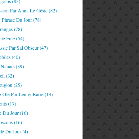
igolos
(83)
ssion Par Anna Le Gésic
(82)
e Phrase Du Jour
(78)
tranges
(78)
ie Futé
(54)
ssic Par Sal Obscur
(47)
ébiles
(40)
 Nanars
(39)
eil
(32)
ouglou
(25)
é-Olé Par Lenny Barre
(19)
nts
(17)
e Du Jour
(16)
Abscons
(16)
lé Du Jour
(4)