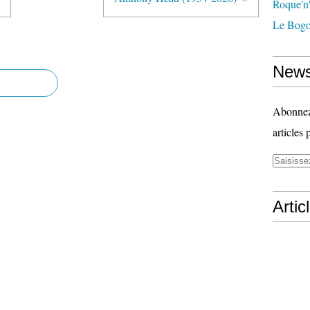
Roque'n'
Le Bogo
News
Abonnez-
articles 
Artic