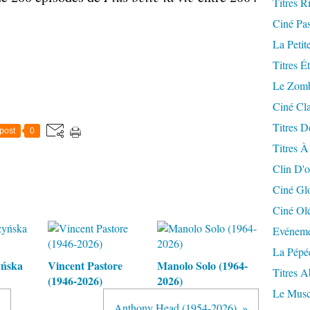
Titres R
Ciné Pa
La Petit
Titres É
Le Zomb
Ciné Cla
Titres D
post
0
Titres À
Clin D'o
Ciné Gl
Ciné Ol
Evéneme
La Pépé
yńska
Vincent Pastore
Manolo Solo (1964-
Titres 
(1946-2026)
2026)
Le Musc
Anthony Head (1954-2026)