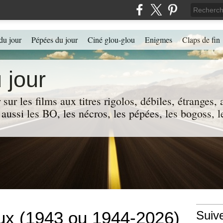
du jour
Pépées du jour
Ciné glou-glou
Enigmes
Claps de fin
 jour
 sur les films aux titres rigolos, débiles, étranges
 a aussi les BO, les nécros, les pépées, les bogoss,
oux (1943 ou 1944-2026)
Suiv