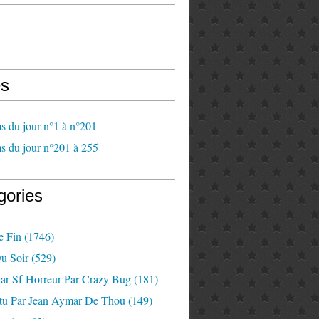
s
s du jour n°1 à n°201
s du jour n°201 à 255
gories
e Fin
(1746)
u Soir
(529)
lar-Sf-Horreur Par Crazy Bug
(181)
tu Par Jean Aymar De Thou
(149)