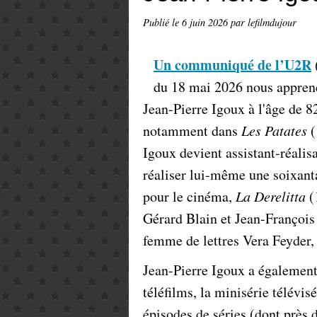
Publié le
6 juin 2026
par lefilmdujour
Un communiqué de l’U2R
(
du 18 mai 2026 nous apprend 
Jean-Pierre Igoux à l'âge de 8
notamment dans
Les Patates
(
Igoux devient assistant-réalisa
réaliser lui-même une soixanta
pour le cinéma,
La Derelitta
(
Gérard Blain et Jean-François
femme de lettres Vera Feyder,
Jean-Pierre Igoux a également
téléfilms, la minisérie télévis
épisodes de séries (dont près