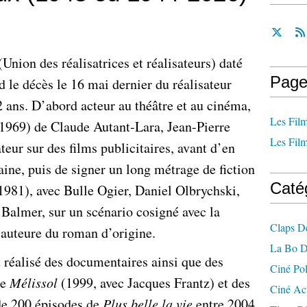
Union des réalisatrices et réalisateurs) daté
Page
le décès le 16 mai dernier du réalisateur
2 ans. D’abord acteur au théâtre et au cinéma,
Les Film
1969) de Claude Autant-Lara, Jean-Pierre
Les Film
teur sur des films publicitaires, avant d’en
ine, puis de signer un long métrage de fiction
Caté
1981), avec Bulle Ogier, Daniel Olbrychski,
 Balmer, sur un scénario cosigné avec la
Claps D
 auteure du roman d’origine.
La Bo D
 réalisé des documentaires ainsi que des
Ciné Po
ée
Mélissol
(1999, avec Jacques Frantz) et des
Ciné Ac
 de 200 épisodes de
Plus belle la vie
entre 2004