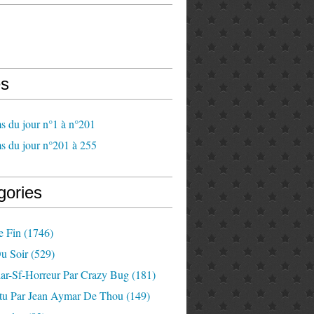
s
s du jour n°1 à n°201
s du jour n°201 à 255
gories
e Fin
(1746)
u Soir
(529)
lar-Sf-Horreur Par Crazy Bug
(181)
tu Par Jean Aymar De Thou
(149)