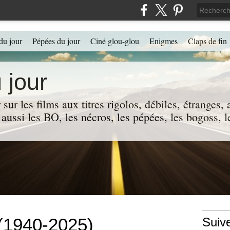
du jour
Pépées du jour
Ciné glou-glou
Enigmes
Claps de fin
 jour
 sur les films aux titres rigolos, débiles, étranges
 a aussi les BO, les nécros, les pépées, les bogoss,
 (1940-2025)
Suiv