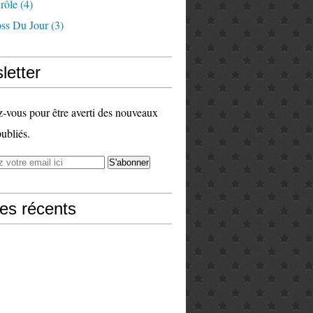
rôle
(4)
ss Du Jour
(3)
letter
vous pour être averti des nouveaux
publiés.
les récents