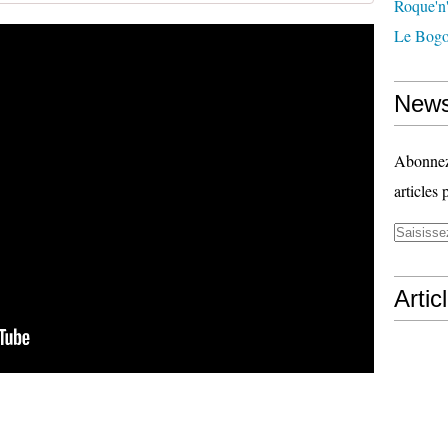
Roque'n'
Le Bogo
News
Abonnez-
articles 
Artic