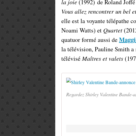
la joie
(1992) de Roland Joffé 
Vous allez rencontrer un bel 
elle est la voyante télépathe 
Noami Watts) et
Quartet
(2012
Maggi
quatuor formé aussi de
la télévision, Pauline Smith a
télévisé
Maîtres et valets
(197
Regardez Shirley Valentine Bande-a