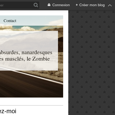
Connexion
+
Créer mon blog
Contact
, absurdes, nanardesques
 les musclés, le Zombie
ez-moi