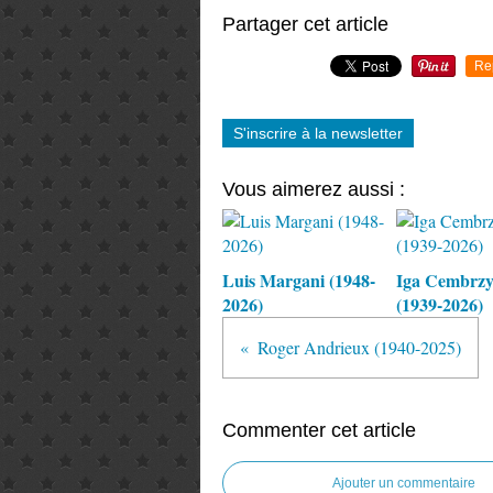
Partager cet article
Re
S'inscrire à la newsletter
Vous aimerez aussi :
Luis Margani (1948-
Iga Cembrz
2026)
(1939-2026)
Roger Andrieux (1940-2025)
Commenter cet article
Ajouter un commentaire