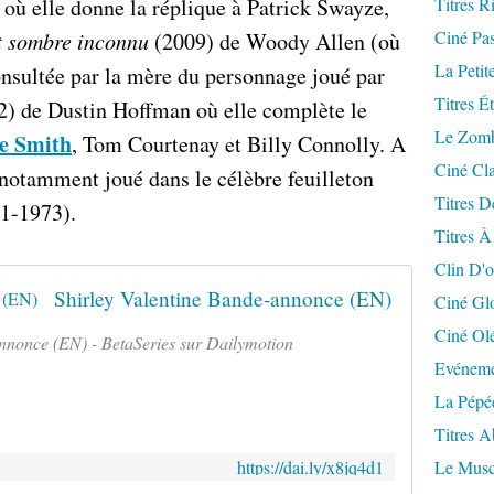
où elle donne la réplique à Patrick Swayze,
Titres R
Ciné Pa
et sombre inconnu
(2009) de Woody Allen (où
La Petit
consultée par la mère du personnage joué par
Titres É
) de Dustin Hoffman où elle complète le
Le Zomb
e Smith
, Tom Courtenay et Billy Connolly. A
Ciné Cla
 notamment joué dans le célèbre feuilleton
Titres D
1-1973).
Titres À
Clin D'o
Shirley Valentine Bande-annonce (EN)
Ciné Gl
Ciné Ol
nnonce (EN) - BetaSeries sur Dailymotion
Evéneme
La Pépé
Titres 
https://dai.ly/x8jq4d1
Le Musc