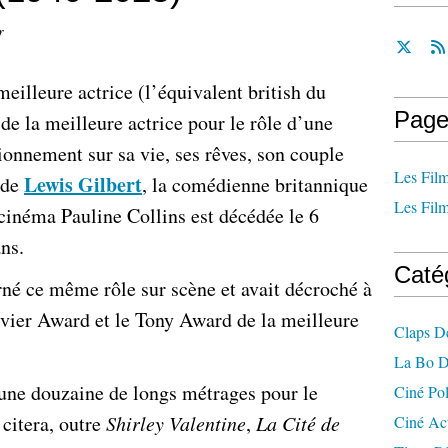
r
illeure actrice (l’équivalent british du
Page
e la meilleure actrice pour le rôle d’une
onnement sur sa vie, ses rêves, son couple
Les Film
Lewis Gilbert
 de
, la comédienne britannique
Les Film
e cinéma Pauline Collins est décédée le 6
ns.
Caté
né ce même rôle sur scène et avait décroché à
ivier Award et le Tony Award de la meilleure
Claps D
La Bo D
’une douzaine de longs métrages pour le
Ciné Po
citera, outre
Shirley Valentine
,
La Cité de
Ciné Ac