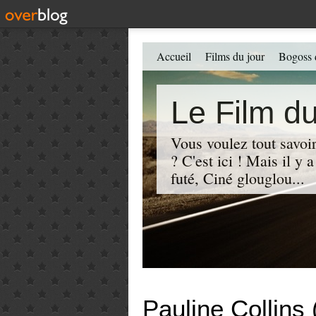
Accueil
Films du jour
Bogoss 
Le Film du
Vous voulez tout savoir
? C'est ici ! Mais il y
futé, Ciné glouglou...
Pauline Collins