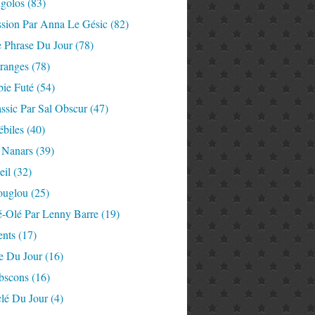
igolos
(83)
ssion Par Anna Le Gésic
(82)
e Phrase Du Jour
(78)
tranges
(78)
ie Futé
(54)
ssic Par Sal Obscur
(47)
ébiles
(40)
 Nanars
(39)
eil
(32)
ouglou
(25)
é-Olé Par Lenny Barre
(19)
nts
(17)
e Du Jour
(16)
Abscons
(16)
lé Du Jour
(4)