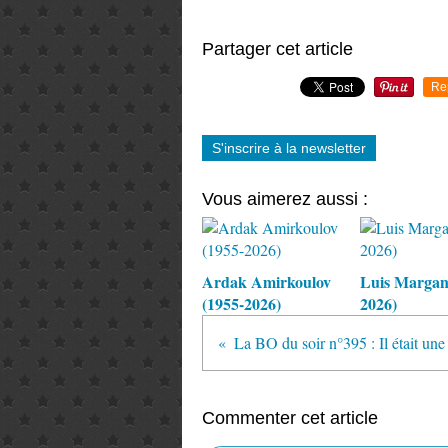
Partager cet article
Re
S'inscrire à la newsletter
Vous aimerez aussi :
Ardak Amirkoulov
Luis Margani
(1955-2026)
2026)
La BO du soir n°395 : Il était une 
Commenter cet article