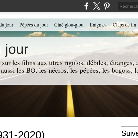
du jour
Pépées du jour
Ciné glou-glou
Enigmes
Claps de fin
 jour
 sur les films aux titres rigolos, débiles, étranges
 a aussi les BO, les nécros, les pépées, les bogoss,
1931-2020)
Suiv