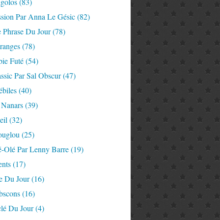
igolos
(83)
ssion Par Anna Le Gésic
(82)
e Phrase Du Jour
(78)
tranges
(78)
ie Futé
(54)
ssic Par Sal Obscur
(47)
ébiles
(40)
 Nanars
(39)
eil
(32)
ouglou
(25)
é-Olé Par Lenny Barre
(19)
nts
(17)
e Du Jour
(16)
Abscons
(16)
lé Du Jour
(4)