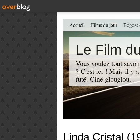
Accueil
Films du jour
Bogoss 
Le Film du
Vous voulez tout savoir
? C'est ici ! Mais il y
futé, Ciné glouglou...
Linda Cristal (