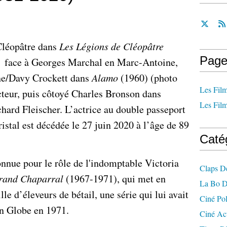
 Cléopâtre dans
Les Légions de Cléopâtre
Page
vi face à Georges Marchal en Marc-Antoine,
ne/Davy Crockett dans
Alamo
(1960) (photo
Les Film
’acteur, puis côtoyé Charles Bronson dans
Les Film
hard Fleischer. L’actrice au double passeport
istal est décédée le 27 juin 2020 à l’âge de 89
Caté
onnue pour le rôle de l'indomptable Victoria
Claps D
rand Chaparral
(1967-1971), qui met en
La Bo D
le d’éleveurs de bétail, une série qui lui avait
Ciné Po
n Globe en 1971.
Ciné Ac