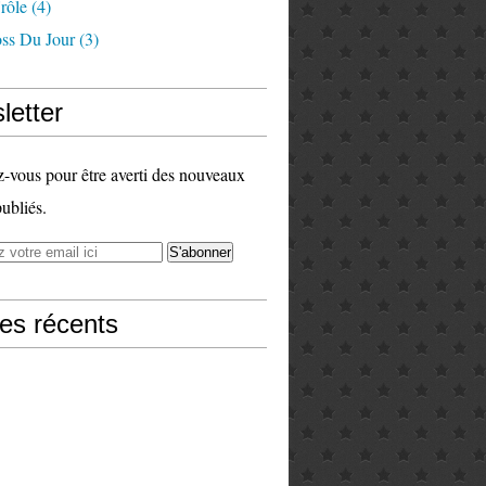
rôle
(4)
ss Du Jour
(3)
letter
vous pour être averti des nouveaux
publiés.
les récents