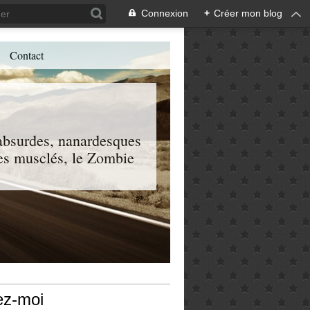
Connexion
+
Créer mon blog
Contact
, absurdes, nanardesques
 les musclés, le Zombie
ez-moi