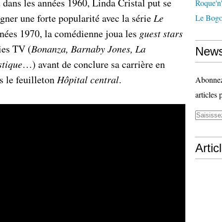
 dans les années 1960, Linda Cristal put se
Roque'n'
agner une forte popularité avec la série
Le
Le Bogo
nnées 1970, la comédienne joua les
guest stars
ies TV (
Bonanza, Barnaby Jones, La
News
stique
…) avant de conclure sa carrière en
s le feuilleton
Hôpital central
.
Abonnez-
articles 
Artic