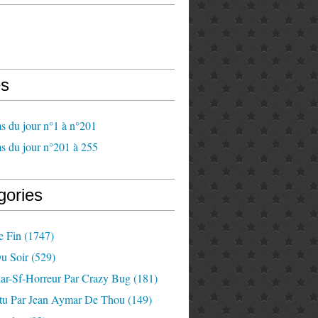
s
s du jour n°1 à n°201
s du jour n°201 à 255
gories
e Fin
(1747)
u Soir
(529)
lar-Sf-Horreur Par Crazy Bug
(181)
tu Par Jean Aymar De Thou
(149)