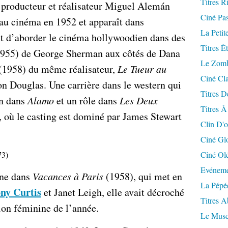
Titres R
 producteur et réalisateur Miguel Alemán
Ciné Pa
 au cinéma en 1952 et apparaît dans
La Petit
t d’aborder le cinéma hollywoodien dans des
Titres É
955) de George Sherman aux côtés de Dana
Le Zomb
(1958) du même réalisateur,
Le Tueur au
Ciné Cla
n Douglas. Une carrière dans le western qui
Titres D
on dans
Alamo
et un rôle dans
Les Deux
Titres À
 où le casting est dominé par James Stewart
Clin D'o
Ciné Gl
73)
Ciné Ol
Evéneme
ine dans
Vacances à Paris
(1958), qui met en
La Pépé
ny Curtis
et Janet Leigh, elle avait décroché
Titres 
ion féminine de l’année.
Le Musc