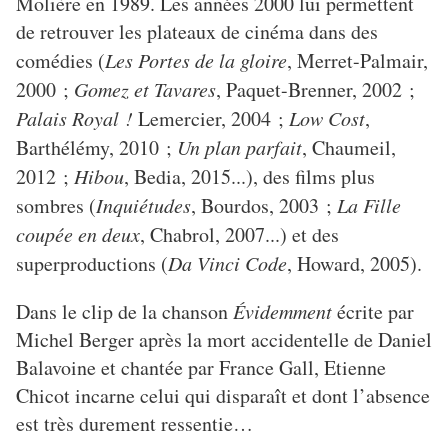
Molière en 1989. Les années 2000 lui permettent
de retrouver les plateaux de cinéma dans des
comédies (
Les Portes de la gloire
, Merret-Palmair,
2000 ;
Gomez et Tavares
, Paquet-Brenner, 2002 ;
Palais Royal !
Lemercier, 2004 ;
Low Cost
,
Barthélémy, 2010 ;
Un plan parfait
, Chaumeil,
2012 ;
Hibou
, Bedia, 2015...), des films plus
sombres (
Inquiétudes
, Bourdos, 2003 ;
La Fille
coupée en deux
, Chabrol, 2007...) et des
superproductions (
Da Vinci Code
, Howard, 2005).
Dans le clip de la chanson
Évidemment
écrite par
Michel Berger après la mort accidentelle de Daniel
Balavoine et chantée par France Gall, Etienne
Chicot incarne celui qui disparaît et dont l’absence
est très durement ressentie…