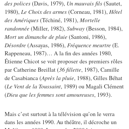
des polices
(Davis, 1979),
Un mauvais fils
(Sautet,
1980),
Le Choix des armes
(Corneau, 1981),
Hôtel
des Amériques
(Téchiné, 1981),
Mortelle
randonnée
(Miller, 1982),
Subway
(Besson, 1984),
Mort un dimanche de pluie
(Santoni, 1986),
Désordre
(Assayas, 1986),
Fréquence meurtre
(E.
Rappeneau, 1987)… A la fin des années 1980,
Étienne Chicot se voit proposer des premiers rôles
par Catherine Breillat (
36 fillette
, 1987), Camille
de Casabianca (
Après la pluie
, 1988), Gilles Béhat
(
Le Vent de la Toussaint
, 1989) ou Magali Clément
(
Dieu que les femmes sont amoureuses
, 1993).
Mais c’est surtout à la télévision qu’on le verra
dans les années 1990. Au théâtre, il décroche un