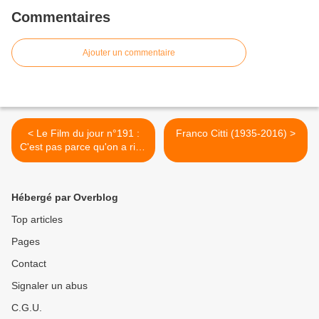
Commentaires
Ajouter un commentaire
< Le Film du jour n°191 :
Franco Citti (1935-2016) >
C'est pas parce qu'on a rien
à dire qu'il faut fermer sa
gueule
Hébergé par Overblog
Top articles
Pages
Contact
Signaler un abus
C.G.U.