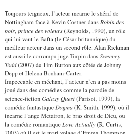
Toujours teigneux, l’acteur incarne le shérif de
Nottingham face à Kevin Costner dans
Robin des
bois, prince des voleurs
(Reynolds, 1990), un rôle
qui lui vaut le Bafta (le César britannique) du
meilleur acteur dans un second rôle. Alan Rickman
est aussi le corrompu juge Turpin dans
Sweeney
Todd
(2007) de Tim Burton aux côtés de Johnny
Depp et Helena Bonham-Carter.
Impeccable en méchant, l’acteur n’en a pas moins
joué dans des comédies comme la parodie de
science-fiction
Galaxy Quest
(Parisot, 1999), la
comédie fantastique
Dogma
(K. Smith, 1999), où il
incarne l’ange Metatron, le bras droit de Dieu, ou
la comédie romantique
Love Actually
(R. Curtis,
2003) où il est le mari volage d’Emma Thompson.